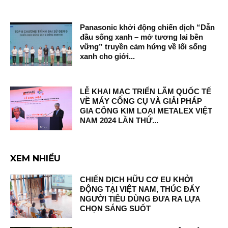
Panasonic khởi động chiến dịch “Dẫn
đầu sống xanh – mở tương lai bền
vững” truyền cảm hứng về lối sống
xanh cho giới...
LỄ KHAI MẠC TRIỂN LÃM QUỐC TẾ
VỀ MÁY CÔNG CỤ VÀ GIẢI PHÁP
GIA CÔNG KIM LOẠI METALEX VIỆT
NAM 2024 LẦN THỨ...
XEM NHIỀU
CHIẾN DỊCH HỮU CƠ EU KHỞI
ĐỘNG TẠI VIỆT NAM, THÚC ĐẨY
NGƯỜI TIÊU DÙNG ĐƯA RA LỰA
CHỌN SÁNG SUỐT