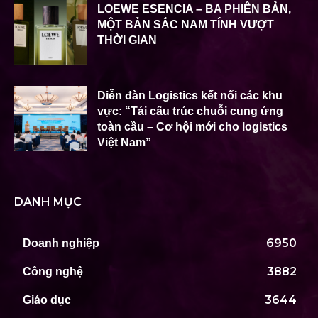
LOEWE ESENCIA – BA PHIÊN BẢN,
MỘT BẢN SẮC NAM TÍNH VƯỢT
THỜI GIAN
Diễn đàn Logistics kết nối các khu
vực: “Tái cấu trúc chuỗi cung ứng
toàn cầu – Cơ hội mới cho logistics
Việt Nam”
DANH MỤC
6950
Doanh nghiệp
3882
Công nghệ
3644
Giáo dục