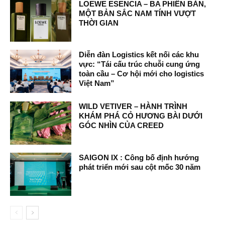
LOEWE ESENCIA – BA PHIÊN BẢN,
MỘT BẢN SẮC NAM TÍNH VƯỢT
THỜI GIAN
Diễn đàn Logistics kết nối các khu
vực: “Tái cấu trúc chuỗi cung ứng
toàn cầu – Cơ hội mới cho logistics
Việt Nam”
WILD VETIVER – HÀNH TRÌNH
KHÁM PHÁ CỎ HƯƠNG BÀI DƯỚI
GÓC NHÌN CỦA CREED
SAIGON IX : Công bố định hướng
phát triển mới sau cột mốc 30 năm