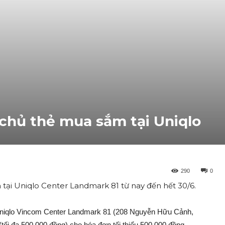
hủ thẻ mua sắm tại Uniqlo
290
0
ại Uniqlo Center Landmark 81 từ nay đến hết 30/6.
Uniqlo Vincom Center Landmark 81 (208 Nguyễn Hữu Cảnh,
i đa 500.000 đồng) cho hóa đơn tối thiểu 500.000 đồng.