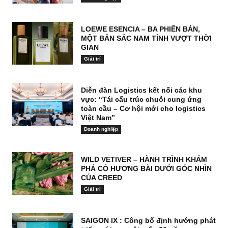
LOEWE ESENCIA – BA PHIÊN BẢN,
MỘT BẢN SẮC NAM TÍNH VƯỢT THỜI
GIAN
Giải trí
Diễn đàn Logistics kết nối các khu
vực: “Tái cấu trúc chuỗi cung ứng
toàn cầu – Cơ hội mới cho logistics
Việt Nam”
Doanh nghiệp
WILD VETIVER – HÀNH TRÌNH KHÁM
PHÁ CỎ HƯƠNG BÀI DƯỚI GÓC NHÌN
CỦA CREED
Giải trí
SAIGON IX : Công bố định hướng phát