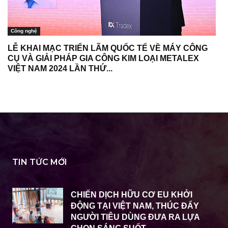
Công nghệ
LỄ KHAI MẠC TRIỂN LÃM QUỐC TẾ VỀ MÁY CÔNG
CỤ VÀ GIẢI PHÁP GIA CÔNG KIM LOẠI METALEX
VIỆT NAM 2024 LẦN THỨ...
TIN TỨC MỚI
CHIẾN DỊCH HỮU CƠ EU KHỞI
ĐỘNG TẠI VIỆT NAM, THÚC ĐẨY
NGƯỜI TIÊU DÙNG ĐƯA RA LỰA