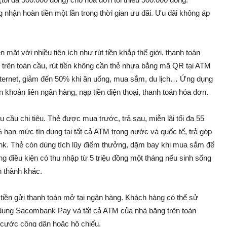
 nhận hoàn tiền một lần trong thời gian ưu đãi. Ưu đãi không áp
 mặt với nhiều tiện ích như rút tiền khắp thế giới, thanh toán
rên toàn cầu, rút tiền không cần thẻ nhựa bằng mã QR tại ATM
ernet, giảm đến 50% khi ăn uống, mua sắm, du lịch… Ứng dụng
khoản liên ngân hàng, nạp tiền điện thoại, thanh toán hóa đơn.
cầu chi tiêu. Thẻ được mua trước, trả sau, miễn lãi tối đa 55
% hạn mức tín dụng tại tất cả ATM trong nước và quốc tế, trả góp
bank. Thẻ còn dùng tích lũy điểm thưởng, dặm bay khi mua sắm để
 điều kiện có thu nhập từ 5 triệu đồng một tháng nếu sinh sống
h thành khác.
n tiền gửi thanh toán mở tại ngân hàng. Khách hàng có thể sử
ng dụng Sacombank Pay và tất cả ATM của nhà băng trên toàn
 cước công dân hoặc hộ chiếu.