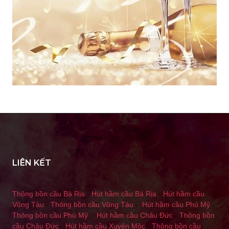
LIÊN KẾT
Thông bồn cầu Bà Rịa
-
Hút hầm cầu Bà Rịa
-
Hút hầm cầu
Vũng Tàu
-
Thông bồn cầu Vũng Tàu
-
Hút hầm cầu Phú Mỹ
-
Thông bồn cầu Phú Mỹ
-
Hút hầm cầu Châu Đức
-
Thông bồn
cầu Châu Đức
-
Hút hầm cầu Xuyên Mộc
-
Thông bồn cầu