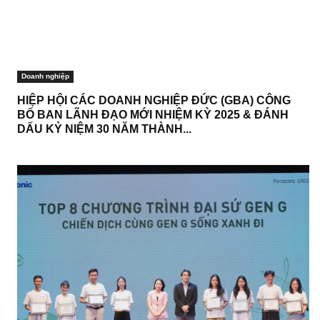
Doanh nghiệp
HIỆP HỘI CÁC DOANH NGHIỆP ĐỨC (GBA) CÔNG
BỐ BAN LÃNH ĐẠO MỚI NHIỆM KỲ 2025 & ĐÁNH
DẤU KỶ NIỆM 30 NĂM THÀNH...