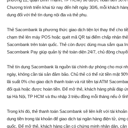
Chương trình triển khai từ nay đến hết ngày 30/6, mỗi khách hàng
dụng đối với thẻ tín dụng nội địa và thẻ phụ.
Thẻ Sacombank là phương thức giao dịch tiện lợi thay thế cho tiền
chạm thẻ lên máy POS hoặc quét mã QR tại điểm chấp nhận thẻ t
Sacombank trên toàn quốc. Thẻ còn được dùng mua sắm qua Int
Sacombank Pay giúp quản lý thẻ toàn diện 24/7, chủ động chuyển 
Thẻ tín dụng Sacombank là nguồn tài chính dự phòng cho mọi nhu 
ngày, không cần tài sản đảm bảo. Chủ thẻ có thể rút tiền mặt 90
lãi suất 0% cho giao dịch thanh toán và rút tiền tại ATM Sacom
đổi quà hoặc được hoàn tiền. Để mở thẻ, khách hàng phải đáp ứng
tại Hà Nội, TP HCM và thu nhập 3 triệu đồng mỗi tháng nếu ở tỉn
Trong khi đó, thẻ thanh toán Sacombank sẽ liên kết với tài khoả
dụng tiền trong tài khoản để giao dịch tại ngân hàng điện tử, ứ
quốc. Để mở thẻ, khách hàng cần có chứng minh nhân dân, căn