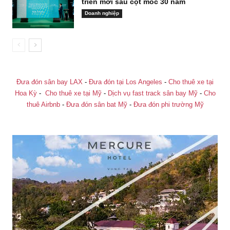
triển mới sau cột mốc 30 năm
Doanh nghiệp
Đưa đón sân bay LAX
-
Đưa đón tại Los Angeles
-
Cho thuê xe tại
Hoa Kỳ
-
Cho thuê xe tại Mỹ
-
Dịch vụ fast track sân bay Mỹ
-
Cho
thuê Airbnb
-
Đưa đón sân bat Mỹ
-
Đưa đón phi trường Mỹ