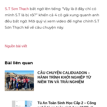
bất ngờ lên tiếng: “Vậy là ở đây chỉ có
S.T Sơn Thạch
mình S.T là bị rồi?” khiến cả 4 cô gái xung quanh anh
đều bất ngờ. Mời quý vị xem video để nghe chính S.T
Sơn Thạch kể về câu chuyện này.
Nguồn bài viết
Bài liên quan
CÂU CHUYỆN CALIDUADON –
HÀNH TRÌNH KHỞI NGHIỆP TỪ
NIỀM TIN VÀ TRẢI NGHIỆM
Tủ An Toàn Sinh Học Cấp 2 – Công