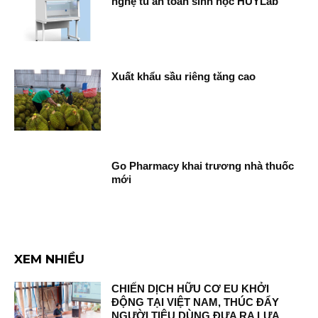
nghệ tủ an toàn sinh học HUYLab
Xuất khẩu sầu riêng tăng cao
Go Pharmacy khai trương nhà thuốc
mới
XEM NHIỀU
CHIẾN DỊCH HỮU CƠ EU KHỞI
ĐỘNG TẠI VIỆT NAM, THÚC ĐẨY
NGƯỜI TIÊU DÙNG ĐƯA RA LỰA