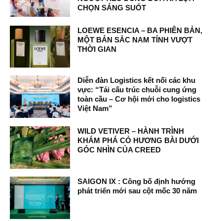
CHỌN SÁNG SUỐT
LOEWE ESENCIA – BA PHIÊN BẢN,
MỘT BẢN SẮC NAM TÍNH VƯỢT
THỜI GIAN
Diễn đàn Logistics kết nối các khu
vực: “Tái cấu trúc chuỗi cung ứng
toàn cầu – Cơ hội mới cho logistics
Việt Nam”
WILD VETIVER – HÀNH TRÌNH
KHÁM PHÁ CỎ HƯƠNG BÀI DƯỚI
GÓC NHÌN CỦA CREED
SAIGON IX : Công bố định hướng
phát triển mới sau cột mốc 30 năm