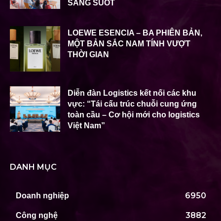
SÁNG SUỐT
LOEWE ESENCIA – BA PHIÊN BẢN,
MỘT BẢN SẮC NAM TÍNH VƯỢT
THỜI GIAN
Diễn đàn Logistics kết nối các khu
vực: “Tái cấu trúc chuỗi cung ứng
toàn cầu – Cơ hội mới cho logistics
Việt Nam”
DANH MỤC
6950
Doanh nghiệp
3882
Công nghệ