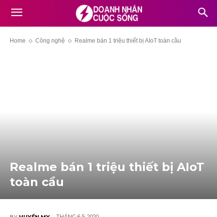
Home
Công nghệ
Realme bán 1 triệu thiết bị AIoT toàn cầu
Realme bán 1 triệu thiết bị AIoT
toàn cầu
THÁNG 6 5, 2020
BY
HUYỀN MY