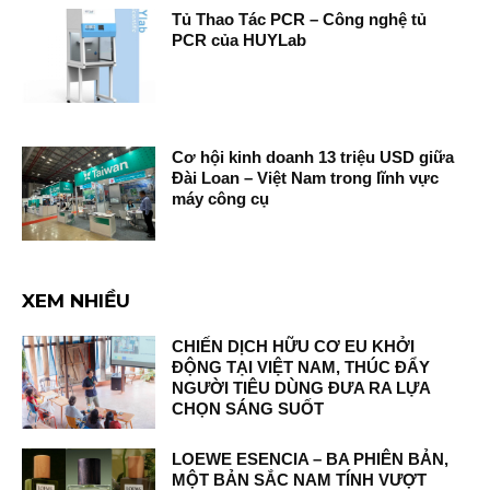
Tủ Thao Tác PCR – Công nghệ tủ
PCR của HUYLab
Cơ hội kinh doanh 13 triệu USD giữa
Đài Loan – Việt Nam trong lĩnh vực
máy công cụ
XEM NHIỀU
CHIẾN DỊCH HỮU CƠ EU KHỞI
ĐỘNG TẠI VIỆT NAM, THÚC ĐẨY
NGƯỜI TIÊU DÙNG ĐƯA RA LỰA
CHỌN SÁNG SUỐT
LOEWE ESENCIA – BA PHIÊN BẢN,
MỘT BẢN SẮC NAM TÍNH VƯỢT