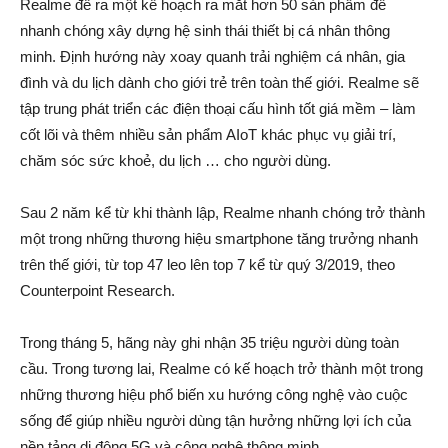
Realme đề ra một kế hoạch ra mắt hơn 50 sản phẩm để
nhanh chóng xây dựng hệ sinh thái thiết bị cá nhân thông
minh. Định hướng này xoay quanh trải nghiệm cá nhân, gia
đình và du lịch dành cho giới trẻ trên toàn thế giới. Realme sẽ
tập trung phát triển các điện thoại cấu hình tốt giá mềm – làm
cốt lõi và thêm nhiều sản phẩm AIoT khác phục vụ giải trí,
chăm sóc sức khoẻ, du lịch … cho người dùng.
Sau 2 năm kể từ khi thành lập, Realme nhanh chóng trở thành
một trong những thương hiệu smartphone tăng trưởng nhanh
trên thế giới, từ top 47 leo lên top 7 kể từ quý 3/2019, theo
Counterpoint Research.
Trong tháng 5, hãng này ghi nhận 35 triệu người dùng toàn
cầu. Trong tương lai, Realme có kế hoạch trở thành một trong
những thương hiệu phổ biến xu hướng công nghệ vào cuộc
sống để giúp nhiều người dùng tận hưởng những lợi ích của
nền tảng di động 5G và công nghệ thông minh.