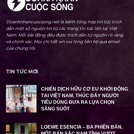
Doanhnhancuocsong.net là kênh tổng hợp tin tức trích
dẫn một số nguồn tin từ các trang tin tức lớn tại Việt
Nam. Mỗi bài đăng đều được trích dẫn từ nguồn rõ ràng
và chính xác. Mọi chi tiết xin vui lòng liên hệ qua email
của chúng tôi.
TIN TỨC MỚI
CHIẾN DỊCH HỮU CƠ EU KHỞI ĐỘNG
TẠI VIỆT NAM, THÚC ĐẨY NGƯỜI
TIÊU DÙNG ĐƯA RA LỰA CHỌN
SÁNG SUỐT
LOEWE ESENCIA – BA PHIÊN BẢN,
MỘT BẢN SẮC NAM TÍNH VƯỢT