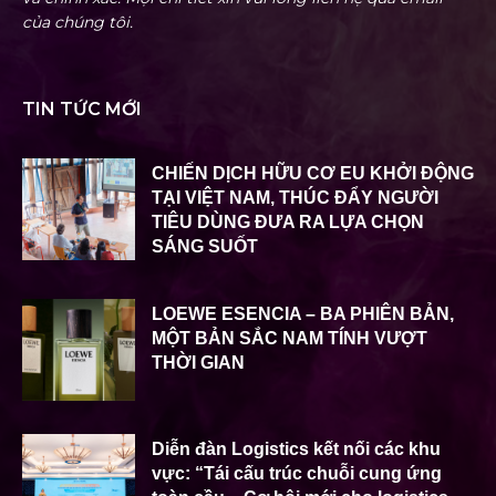
của chúng tôi.
TIN TỨC MỚI
CHIẾN DỊCH HỮU CƠ EU KHỞI ĐỘNG
TẠI VIỆT NAM, THÚC ĐẨY NGƯỜI
TIÊU DÙNG ĐƯA RA LỰA CHỌN
SÁNG SUỐT
LOEWE ESENCIA – BA PHIÊN BẢN,
MỘT BẢN SẮC NAM TÍNH VƯỢT
THỜI GIAN
Diễn đàn Logistics kết nối các khu
vực: “Tái cấu trúc chuỗi cung ứng