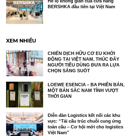
Hé lộ không gian của cửa hàng
BERSHKA đầu tiên tại Việt Nam
XEM NHIỀU
CHIẾN DỊCH HỮU CƠ EU KHỞI
ĐỘNG TẠI VIỆT NAM, THÚC ĐẨY
NGƯỜI TIÊU DÙNG ĐƯA RA LỰA
CHỌN SÁNG SUỐT
LOEWE ESENCIA – BA PHIÊN BẢN,
MỘT BẢN SẮC NAM TÍNH VƯỢT
THỜI GIAN
Diễn đàn Logistics kết nối các khu
vực: “Tái cấu trúc chuỗi cung ứng
toàn cầu – Cơ hội mới cho logistics
Việt Nam”