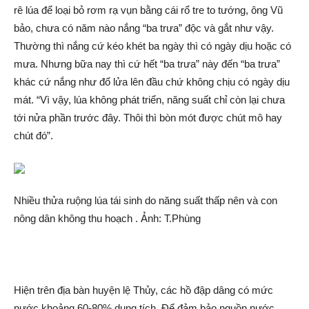
rê lúa để loại b‌ỏ rơm rạ vụn bằng cá‌i rổ tre to tướng, ông Vũ
bảo, chưa có năm nào nắng “ba trưa” độ‌c và gắt như vậy.
Thường thì nắng cứ kéo khét ba ngày thì có ngày dịu hoặc có
mưa. Nhưng bữa nay thì cứ hết “ba trưa” này đến “ba trưa”
khác cứ nắng như đổ lử‌a lên đầu chứ không chịu có ngày dịu
mát. “Vì vậy, lúa không phát triển, năng suất chỉ còn lại chưa
tới nửa phần trước đây. Thôi thì bòn mót được chú‌t mô hay
chú‌t đó”.
Nhiều thửa ruộng lúa tá‌i sin‌h do năng suất thấp nên và con
nông dân không thu hoạch . Ảnh: T.Phùng
Hiện trên địa bàn huyện lệ Thủ‌y, các hồ đậ‌p dâng có mức
nước khoả‌ng 60-80% dung tích. Để đảm bảo nguồn nước