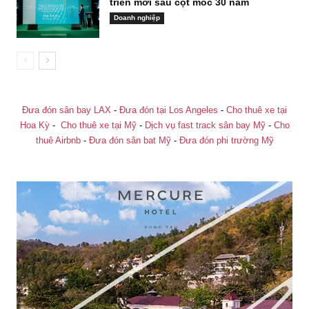
triển mới sau cột mốc 30 năm
Doanh nghiệp
Đưa đón sân bay LAX
-
Đưa đón tại Los Angeles
-
Cho thuê xe tại
Hoa Kỳ
-
Cho thuê xe tại Mỹ
-
Dịch vụ fast track sân bay Mỹ
-
Cho
thuê Airbnb
-
Đưa đón sân bat Mỹ
-
Đưa đón phi trường Mỹ