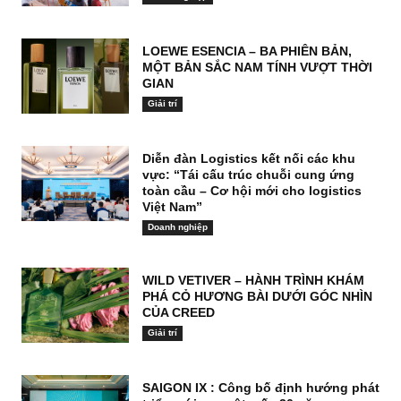
LOEWE ESENCIA – BA PHIÊN BẢN,
MỘT BẢN SẮC NAM TÍNH VƯỢT THỜI
GIAN
Giải trí
Diễn đàn Logistics kết nối các khu
vực: “Tái cấu trúc chuỗi cung ứng
toàn cầu – Cơ hội mới cho logistics
Việt Nam”
Doanh nghiệp
WILD VETIVER – HÀNH TRÌNH KHÁM
PHÁ CỎ HƯƠNG BÀI DƯỚI GÓC NHÌN
CỦA CREED
Giải trí
SAIGON IX : Công bố định hướng phát