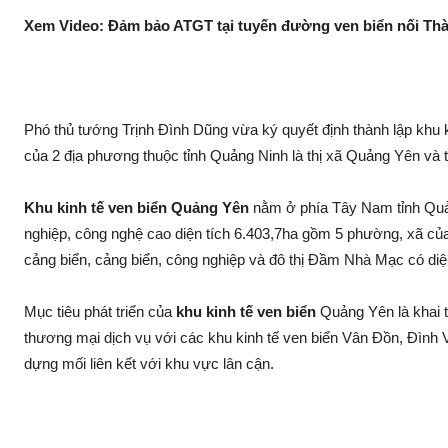
Xem Video: Đảm bảo ATGT tại tuyến đường ven biển nối Th
Phó thủ tướng Trịnh Đình Dũng vừa ký quyết định thành lập khu
của 2 địa phương thuộc tỉnh Quảng Ninh là thị xã Quảng Yên và 
Khu kinh tế ven biển Quảng Yên
nằm ở phía Tây Nam tỉnh Quản
nghiệp, công nghệ cao diện tích 6.403,7ha gồm 5 phường, xã của
cảng biển, cảng biển, công nghiệp và đô thị Đầm Nhà Mạc có diệ
Mục tiêu phát triển của
khu kinh tế ven biển
Quảng Yên là khai thá
thương mại dịch vụ với các khu kinh tế ven biển Vân Đồn, Đình 
dựng mối liên kết với khu vực lân cận.