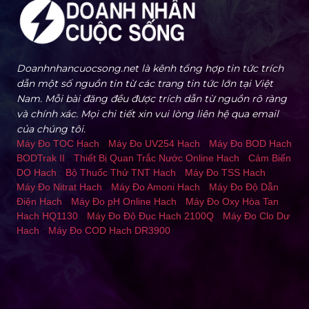
Doanhnhancuocsong.net là kênh tổng hợp tin tức trích
dẫn một số nguồn tin từ các trang tin tức lớn tại Việt
Nam. Mỗi bài đăng đều được trích dẫn từ nguồn rõ ràng
và chính xác. Mọi chi tiết xin vui lòng liên hệ qua email
của chúng tôi.
Máy Đo TOC Hach
-
Máy Đo UV254 Hach
-
Máy Đo BOD Hach
BODTrak II
-
Thiết Bị Quan Trắc Nước Online Hach
-
Cảm Biến
DO Hach
-
Bộ Thuốc Thử TNT Hach
-
Máy Đo TSS Hach
-
Máy Đo Nitrat Hach
-
Máy Đo Amoni Hach
-
Máy Đo Độ Dẫn
Điện Hach
-
Máy Đo pH Online Hach
-
Máy Đo Oxy Hòa Tan
Hach HQ1130
-
Máy Đo Độ Đục Hach 2100Q
-
Máy Đo Clo Dư
Hach
-
Máy Đo COD Hach DR3900