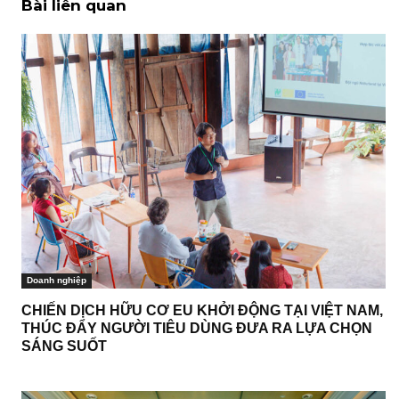
Bài liên quan
Doanh nghiệp
CHIẾN DỊCH HỮU CƠ EU KHỞI ĐỘNG TẠI VIỆT NAM,
THÚC ĐẨY NGƯỜI TIÊU DÙNG ĐƯA RA LỰA CHỌN
SÁNG SUỐT