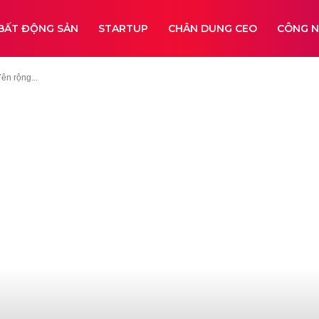
BẤT ĐỘNG SẢN
STARTUP
CHÂN DUNG CEO
CÔNG 
ên rộng...