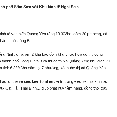
ành phố Sầm Sơn với Khu kinh tế Nghi Sơn
 kinh tế ven biển Quảng Yên rộng 13.303ha, gồm 20 phường, xã
thành phố Uông Bí.
g Ninh, chia làm 2 khu bao gồm khu phức hợp đô thị, công
 thành phố Uông Bí và 8 xã thuộc thị xã Quảng Yên; khu dịch vụ
n tích 6.899,3ha nằm tại 7 phường, xã thuộc thị xã Quảng Yên.
c lợi thế về điều kiện tự nhiên, vị trí trong việc kết nối kinh tế,
Vũ- Cát Hải, Thái Bình… giúp phát huy tiềm năng, đồng thời xây