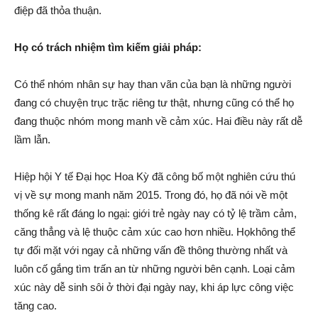
điệp đã thỏa thuận.
Họ có trách nhiệm tìm kiếm giải pháp:
Có thể nhóm nhân sự hay than vãn của bạn là những người
đang có chuyện trục trặc riêng tư thật, nhưng cũng có thể họ
đang thuộc nhóm mong manh về cảm xúc. Hai điều này rất dễ
lầm lẫn.
Hiệp hội Y tế Đại học Hoa Kỳ đã công bố một nghiên cứu thú
vị về sự mong manh năm 2015. Trong đó, họ đã nói về một
thống kê rất đáng lo ngại: giới trẻ ngày nay có tỷ lệ trầm cảm,
căng thẳng và lệ thuộc cảm xúc cao hơn nhiều. Họkhông thể
tự đối mặt với ngay cả những vấn đề thông thường nhất và
luôn cố gắng tìm trấn an từ những người bên cạnh. Loại cảm
xúc này dễ sinh sôi ở thời đại ngày nay, khi áp lực công việc
tăng cao.