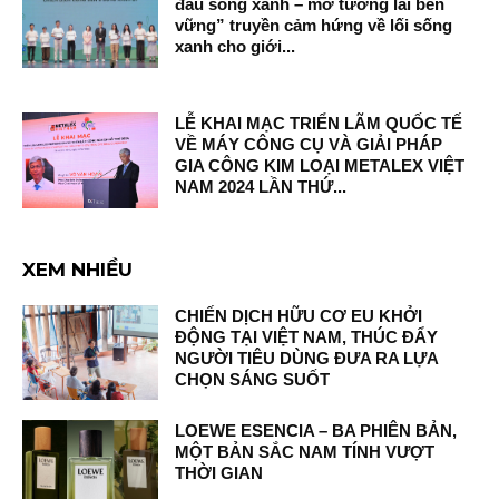
đầu sống xanh – mở tương lai bền
vững” truyền cảm hứng về lối sống
xanh cho giới...
LỄ KHAI MẠC TRIỂN LÃM QUỐC TẾ
VỀ MÁY CÔNG CỤ VÀ GIẢI PHÁP
GIA CÔNG KIM LOẠI METALEX VIỆT
NAM 2024 LẦN THỨ...
XEM NHIỀU
CHIẾN DỊCH HỮU CƠ EU KHỞI
ĐỘNG TẠI VIỆT NAM, THÚC ĐẨY
NGƯỜI TIÊU DÙNG ĐƯA RA LỰA
CHỌN SÁNG SUỐT
LOEWE ESENCIA – BA PHIÊN BẢN,
MỘT BẢN SẮC NAM TÍNH VƯỢT
THỜI GIAN