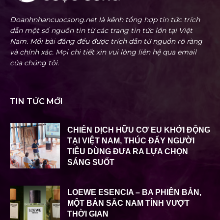
Doanhnhancuocsong.net là kênh tổng hợp tin tức trích
dẫn một số nguồn tin từ các trang tin tức lớn tại Việt
Nam. Mỗi bài đăng đều được trích dẫn từ nguồn rõ ràng
và chính xác. Mọi chi tiết xin vui lòng liên hệ qua email
của chúng tôi.
TIN TỨC MỚI
CHIẾN DỊCH HỮU CƠ EU KHỞI ĐỘNG
TẠI VIỆT NAM, THÚC ĐẨY NGƯỜI
TIÊU DÙNG ĐƯA RA LỰA CHỌN
SÁNG SUỐT
LOEWE ESENCIA – BA PHIÊN BẢN,
MỘT BẢN SẮC NAM TÍNH VƯỢT
THỜI GIAN