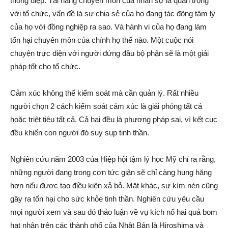
thông điệp. Tài năng chuyên môn của nhân sự là quan trọng
với tổ chức, vấn đề là sự chia sẻ của họ đang tác động tâm lý
của họ với đồng nghiệp ra sao. Và hành vi của họ đang làm
tổn hại chuyên môn của chính họ thế nào. Một cuộc nói
chuyện trực diện với người đứng đầu bộ phận sẽ là một giải
pháp tốt cho tổ chức.
Cảm xúc không thể kiểm soát mà cần quản lý. Rất nhiều
người chọn 2 cách kiểm soát cảm xúc là giải phóng tất cả
hoặc triệt tiêu tất cả. Cả hai đều là phương pháp sai, vì kết cục
đều khiến con người đó suy sụp tinh thần.
Nghiên cứu năm 2003 của Hiệp hội tậm lý học Mỹ chỉ ra rằng,
những người đang trong cơn tức giận sẽ chỉ càng hung hăng
hơn nếu được tạo điều kiện xả bỏ. Mặt khác, sự kìm nén cũng
gây ra tổn hại cho sức khỏe tinh thần. Nghiên cứu yêu cầu
mọi người xem và sau đó thảo luận về vụ kích nổ hai quả bom
hạt nhân trên các thành phố của Nhật Bản là Hiroshima và