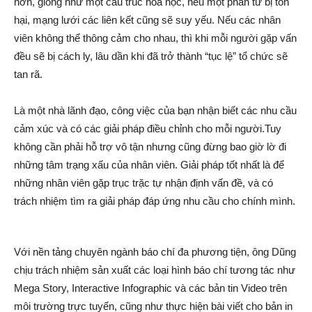
hơn, giống như một cấu trúc hoá học, nếu một phân tử bị tổn
hại, mạng lưới các liên kết cũng sẽ suy yếu. Nếu các nhân
viên không thể thông cảm cho nhau, thì khi mỗi người gặp vấn
đều sẽ bị cách ly, lâu dần khi đã trở thành “tục lệ” tổ chức sẽ
tan rã.
Là một nhà lãnh đạo, công việc của bạn nhận biết các nhu cầu
cảm xúc và có các giải pháp điều chỉnh cho mỗi người.Tuy
không cần phải hỗ trợ vô tận nhưng cũng đừng bao giờ lờ đi
những tâm trạng xấu của nhân viên. Giải pháp tốt nhất là để
những nhân viên gặp trục trặc tự nhận định vấn đề, và có
trách nhiệm tìm ra giải pháp đáp ứng nhu cầu cho chính mình.
Với nền tảng chuyên ngành báo chí đa phương tiện, ông Dũng
chịu trách nhiệm sản xuất các loại hình báo chí tương tác như
Mega Story, Interactive Infographic và các bản tin Video trên
môi trường trực tuyến, cũng như thực hiện bài viết cho bản in