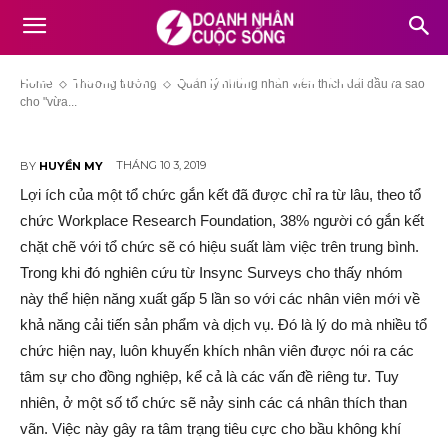
Quản lý những nhân viên thích
dãi dầu ra sao cho “vừa vặn”?
Home
Thương trường
Quản lý những nhân viên thích dãi dầu ra sao
cho "vừa...
THÁNG 10 3, 2019
BY
HUYỀN MY
Lợi ích của một tổ chức gắn kết đã được chỉ ra từ lâu, theo tổ
chức Workplace Research Foundation, 38% người có gắn kết
chặt chẽ với tổ chức sẽ có hiệu suất làm việc trên trung bình.
Trong khi đó nghiên cứu từ Insync Surveys cho thấy nhóm
này thể hiện năng xuất gấp 5 lần so với các nhân viên mới về
khả năng cải tiến sản phẩm và dịch vụ. Đó là lý do mà nhiều tổ
chức hiện nay, luôn khuyến khích nhân viên được nói ra các
tâm sự cho đồng nghiệp, kể cả là các vấn đề riêng tư. Tuy
nhiên, ở một số tổ chức sẽ nảy sinh các cá nhân thích than
vãn. Việc này gây ra tâm trạng tiêu cực cho bầu không khí