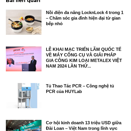
Bài liên quan
Nồi điện đa năng LocknLock 4 trong 1
– Chăm sóc gia đình hiện đại từ gian
bếp nhỏ
LỄ KHAI MẠC TRIỂN LÃM QUỐC TẾ
VỀ MÁY CÔNG CỤ VÀ GIẢI PHÁP
GIA CÔNG KIM LOẠI METALEX VIỆT
NAM 2024 LẦN THỨ...
Tủ Thao Tác PCR – Công nghệ tủ
PCR của HUYLab
Cơ hội kinh doanh 13 triệu USD giữa
Đài Loan – Việt Nam trong lĩnh vực