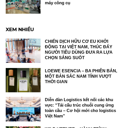
máy công cụ
XEM NHIỀU
CHIẾN DỊCH HỮU CƠ EU KHỞI
ĐỘNG TẠI VIỆT NAM, THÚC ĐẨY
NGƯỜI TIÊU DÙNG ĐƯA RA LỰA
CHỌN SÁNG SUỐT
LOEWE ESENCIA – BA PHIÊN BẢN,
MỘT BẢN SẮC NAM TÍNH VƯỢT
THỜI GIAN
Diễn đàn Logistics kết nối các khu
vực: “Tái cấu trúc chuỗi cung ứng
toàn cầu – Cơ hội mới cho logistics
Việt Nam”