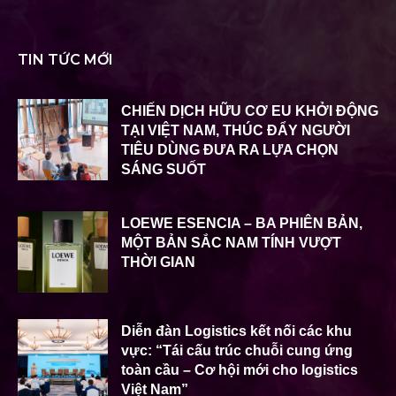
TIN TỨC MỚI
CHIẾN DỊCH HỮU CƠ EU KHỞI ĐỘNG
TẠI VIỆT NAM, THÚC ĐẨY NGƯỜI
TIÊU DÙNG ĐƯA RA LỰA CHỌN
SÁNG SUỐT
LOEWE ESENCIA – BA PHIÊN BẢN,
MỘT BẢN SẮC NAM TÍNH VƯỢT
THỜI GIAN
Diễn đàn Logistics kết nối các khu
vực: “Tái cấu trúc chuỗi cung ứng
toàn cầu – Cơ hội mới cho logistics
Việt Nam”