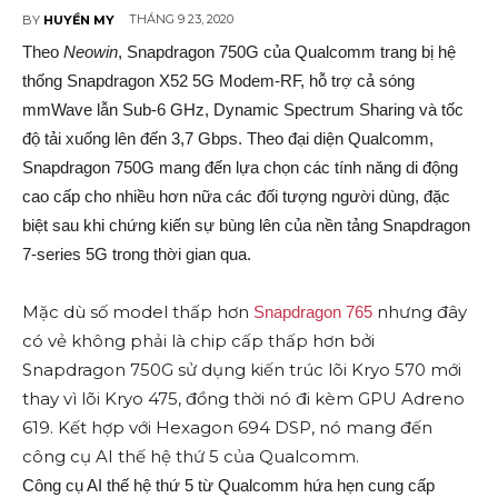
THÁNG 9 23, 2020
BY
HUYỀN MY
Theo
Neowin
, Snapdragon 750G của Qualcomm trang bị hệ
thống Snapdragon X52 5G Modem-RF, hỗ trợ cả sóng
mmWave lẫn Sub-6 GHz, Dynamic Spectrum Sharing và tốc
độ tải xuống lên đến 3,7 Gbps. Theo đại diện Qualcomm,
Snapdragon 750G mang đến lựa chọn các tính năng di động
cao cấp cho nhiều hơn nữa các đối tượng người dùng, đặc
biệt sau khi chứng kiến sự bùng lên của nền tảng Snapdragon
7-series 5G trong thời gian qua.
Mặc dù số model thấp hơn
nhưng đây
Snapdragon 765
có vẻ không phải là chip cấp thấp hơn bởi
Snapdragon 750G sử dụng kiến trúc lõi Kryo 570 mới
thay vì lõi Kryo 475, đồng thời nó đi kèm GPU Adreno
619. Kết hợp với Hexagon 694 DSP, nó mang đến
công cụ AI thế hệ thứ 5 của Qualcomm.
Công cụ AI thế hệ thứ 5 từ Qualcomm hứa hẹn cung cấp