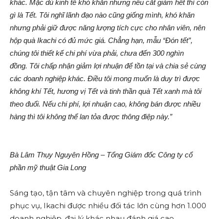
khác. Mặc dù kinh tế khó khăn nhưng nếu cắt giảm hết thì còn
gì là Tết. Tôi nghĩ lãnh đạo nào cũng giống mình, khó khăn
nhưng phải giữ được năng lượng tích cực cho nhân viên, nên
hộp quà Ikachi có đủ mức giá. Chẳng hạn, mẫu “Đón tết”,
chúng tôi thiết kế chi phí vừa phải, chưa đến 300 nghìn
đồng.
Tôi chấp nhận giảm lợi nhuận để tồn tại và chia sẻ cùng
các doanh nghiệp khác. Điều tôi mong muốn là duy trì được
không khí Tết, hương vị Tết và tinh thần quà Tết xanh mà tôi
theo đuổi. Nếu chi phí, lợi nhuận cao, không bán được nhiều
hàng thì tôi không thể lan tỏa được thông điệp này.
”
Bà Lâm Thụy Nguyên Hồng – Tổng Giám đốc Công ty cổ
phần mỹ thuật Gia Long
Sáng tạo, tận tâm và chuyên nghiệp trong quá trình
phục vụ, Ikachi được nhiều đối tác lớn cùng hơn 1.000
doanh nghiệp, đại lý khác nhau đánh giá cao.