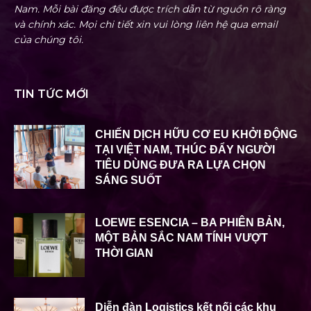
Nam. Mỗi bài đăng đều được trích dẫn từ nguồn rõ ràng
và chính xác. Mọi chi tiết xin vui lòng liên hệ qua email
của chúng tôi.
TIN TỨC MỚI
CHIẾN DỊCH HỮU CƠ EU KHỞI ĐỘNG
TẠI VIỆT NAM, THÚC ĐẨY NGƯỜI
TIÊU DÙNG ĐƯA RA LỰA CHỌN
SÁNG SUỐT
LOEWE ESENCIA – BA PHIÊN BẢN,
MỘT BẢN SẮC NAM TÍNH VƯỢT
THỜI GIAN
Diễn đàn Logistics kết nối các khu