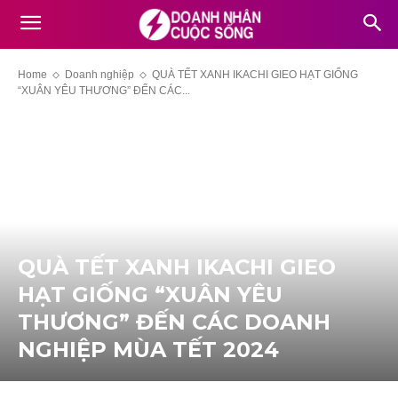
Home
Doanh nghiệp
QUÀ TẾT XANH IKACHI GIEO HẠT GIỐNG
“XUÂN YÊU THƯƠNG” ĐẾN CÁC...
QUÀ TẾT XANH IKACHI GIEO
HẠT GIỐNG “XUÂN YÊU
THƯƠNG” ĐẾN CÁC DOANH
NGHIỆP MÙA TẾT 2024