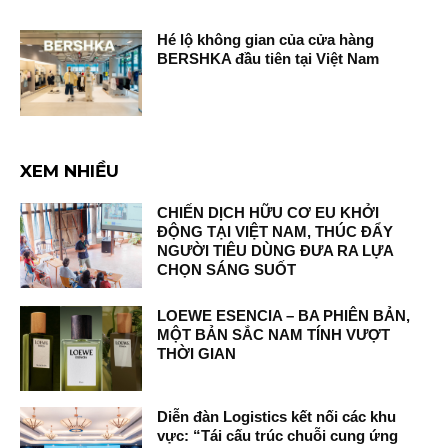
Hé lộ không gian của cửa hàng
BERSHKA đầu tiên tại Việt Nam
XEM NHIỀU
CHIẾN DỊCH HỮU CƠ EU KHỞI
ĐỘNG TẠI VIỆT NAM, THÚC ĐẨY
NGƯỜI TIÊU DÙNG ĐƯA RA LỰA
CHỌN SÁNG SUỐT
LOEWE ESENCIA – BA PHIÊN BẢN,
MỘT BẢN SẮC NAM TÍNH VƯỢT
THỜI GIAN
Diễn đàn Logistics kết nối các khu
vực: “Tái cấu trúc chuỗi cung ứng