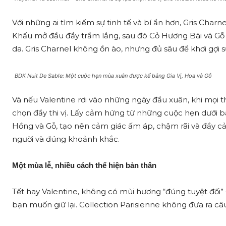
Với những ai tìm kiếm sự tinh tế và bí ẩn hơn, Gris Char
Khấu mở đầu đầy trầm lắng, sau đó Cỏ Hương Bài và G
da. Gris Charnel không ồn ào, nhưng đủ sâu để khơi gợi 
BDK Nuit De Sable: Một cuộc hẹn mùa xuân được kể bằng Gia Vị, Hoa và Gỗ
Và nếu Valentine rơi vào những ngày đầu xuân, khi mọi 
chọn đầy thi vị. Lấy cảm hứng từ những cuộc hẹn dưới b
Hồng và Gỗ, tạo nên cảm giác ấm áp, chậm rãi và đầy c
người và đúng khoảnh khắc.
Một mùa lễ, nhiều cách thể hiện bản thân
Tết hay Valentine, không có mùi hương “đúng tuyệt đối
bạn muốn giữ lại. Collection Parisienne không đưa ra câ