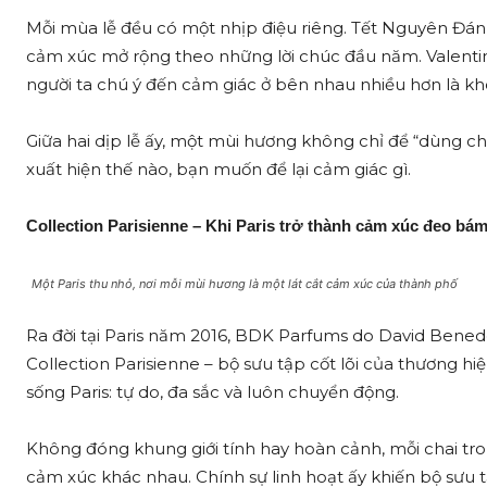
Mỗi mùa lễ đều có một nhịp điệu riêng. Tết Nguyên Đán 
cảm xúc mở rộng theo những lời chúc đầu năm. Valentine 
người ta chú ý đến cảm giác ở bên nhau nhiều hơn là k
Giữa hai dịp lễ ấy, một mùi hương không chỉ để “dùng c
xuất hiện thế nào, bạn muốn để lại cảm giác gì.
Collection Parisienne – Khi Paris trở thành cảm xúc đeo bám
Một Paris thu nhỏ, nơi mỗi mùi hương là một lát cắt cảm xúc của thành phố
Ra đời tại Paris năm 2016, BDK Parfums do David Bened
Collection Parisienne – bộ sưu tập cốt lõi của thương h
sống Paris: tự do, đa sắc và luôn chuyển động.
Không đóng khung giới tính hay hoàn cảnh, mỗi chai tron
cảm xúc khác nhau. Chính sự linh hoạt ấy khiến bộ sưu 