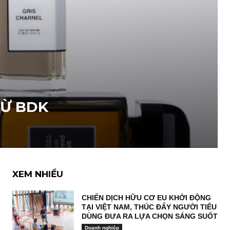
TỪ BDK
XEM NHIỀU
CHIẾN DỊCH HỮU CƠ EU KHỞI ĐỘNG
TẠI VIỆT NAM, THÚC ĐẨY NGƯỜI TIÊU
DÙNG ĐƯA RA LỰA CHỌN SÁNG SUỐT
Doanh nghiệp