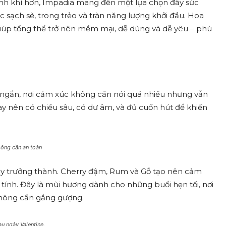
inh khí hơn, Impadia mang đến một lựa chọn đầy sức
sạch sẽ, trong trẻo và tràn năng lượng khởi đầu. Hoa
iúp tổng thể trở nên mềm mại, dễ dùng và dễ yêu – phù
 ngắn, nơi cảm xúc không cần nói quá nhiều nhưng vẫn
 nên có chiều sâu, có dư âm, và đủ cuốn hút để khiến
hông cần an toàn
ầy trưởng thành. Cherry đậm, Rum và Gỗ tạo nên cảm
 tính. Đây là mùi hương dành cho những buổi hẹn tối, nơi
không cần gắng gượng.
u ngày Valentine.