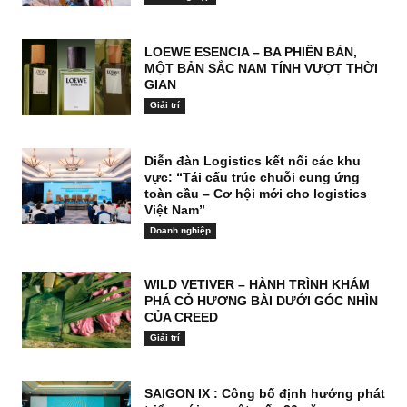
LOEWE ESENCIA – BA PHIÊN BẢN,
MỘT BẢN SẮC NAM TÍNH VƯỢT THỜI
GIAN
Giải trí
Diễn đàn Logistics kết nối các khu
vực: “Tái cấu trúc chuỗi cung ứng
toàn cầu – Cơ hội mới cho logistics
Việt Nam”
Doanh nghiệp
WILD VETIVER – HÀNH TRÌNH KHÁM
PHÁ CỎ HƯƠNG BÀI DƯỚI GÓC NHÌN
CỦA CREED
Giải trí
SAIGON IX : Công bố định hướng phát