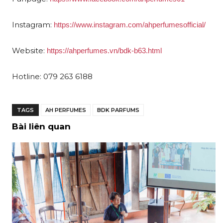
Instagram:
https://www.instagram.com/ahperfumesofficial/
Website:
https://ahperfumes.vn/bdk-b63.html
Hotline: 079 263 6188
TAGS
AH PERFUMES
BDK PARFUMS
Bài liên quan