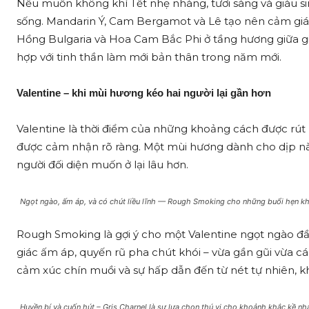
Nếu muốn không khí Tết nhẹ nhàng, tươi sáng và giàu s
sống. Mandarin Ý, Cam Bergamot và Lê tạo nên cảm giác 
Hồng Bulgaria và Hoa Cam Bắc Phi ở tầng hương giữa g
hợp với tinh thần làm mới bản thân trong năm mới.
Valentine – khi mùi hương kéo hai người lại gần hơn
Valentine là thời điểm của những khoảng cách được rút
được cảm nhận rõ ràng. Một mùi hương dành cho dịp này
người đối diện muốn ở lại lâu hơn.
Ngọt ngào, ấm áp, và có chút liều lĩnh — Rough Smoking cho những buổi hẹn k
Rough Smoking là gợi ý cho một Valentine ngọt ngào đ
giác ấm áp, quyến rũ pha chút khói – vừa gần gũi vừa cá
cảm xúc chín muồi và sự hấp dẫn đến từ nét tự nhiên, 
Huyền bí và cuốn hút – Gris Charnel là sự lựa chọn thú vị cho khoảnh khắc kề nha