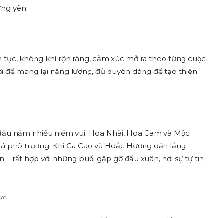
ứng yên.
ên tục, không khí rộn ràng, cảm xúc mở ra theo từng cuộc
ới để mang lại năng lượng, đủ duyên dáng để tạo thiện
y đầu năm nhiều niềm vui. Hoa Nhài, Hoa Cam và Mộc
á phô trương. Khi Ca Cao và Hoắc Hương dần lắng
– rất hợp với những buổi gặp gỡ đầu xuân, nơi sự tự tin
ực.