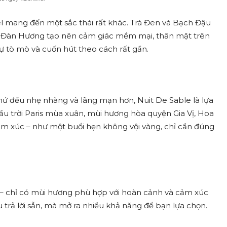
nel mang đến một sắc thái rất khác. Trà Đen và Bạch Đậu
ỗ Đàn Hương tạo nên cảm giác mềm mại, thân mật trên
sự tò mò và cuốn hút theo cách rất gần.
thứ đều nhẹ nhàng và lãng mạn hơn, Nuit De Sable là lựa
ầu trời Paris mùa xuân, mùi hương hòa quyện Gia Vị, Hoa
ảm xúc – như một buổi hẹn không vội vàng, chỉ cần đúng
” – chỉ có mùi hương phù hợp với hoàn cảnh và cảm xúc
u trả lời sẵn, mà mở ra nhiều khả năng để bạn lựa chọn.