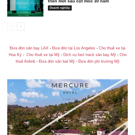
triển mới sau cột mốc 30 năm
Doanh nghiệp
Đưa đón sân bay LAX
-
Đưa đón tại Los Angeles
-
Cho thuê xe tại
Hoa Kỳ
-
Cho thuê xe tại Mỹ
-
Dịch vụ fast track sân bay Mỹ
-
Cho
thuê Airbnb
-
Đưa đón sân bat Mỹ
-
Đưa đón phi trường Mỹ