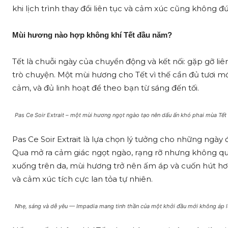
khi lịch trình thay đổi liên tục và cảm xúc cũng không đ
Mùi hương nào hợp không khí Tết đầu năm?
Tết là chuỗi ngày của chuyển động và kết nối: gặp gỡ li
trò chuyện. Một mùi hương cho Tết vì thế cần đủ tươi m
cảm, và đủ linh hoạt để theo bạn từ sáng đến tối.
Pas Ce Soir Extrait – một mùi hương ngọt ngào tạo nên dấu ấn khó phai mùa Tết
Pas Ce Soir Extrait là lựa chọn lý tưởng cho những ngà
Qua mở ra cảm giác ngọt ngào, rạng rỡ nhưng không qu
xuống trên da, mùi hương trở nên ấm áp và cuốn hút hơn 
và cảm xúc tích cực lan tỏa tự nhiên.
Nhẹ, sáng và dễ yêu — Impadia mang tinh thần của một khởi đầu mới không áp l