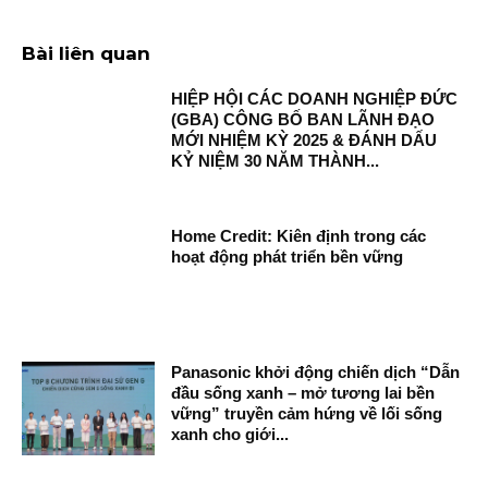
Bài liên quan
HIỆP HỘI CÁC DOANH NGHIỆP ĐỨC
(GBA) CÔNG BỐ BAN LÃNH ĐẠO
MỚI NHIỆM KỲ 2025 & ĐÁNH DẤU
KỶ NIỆM 30 NĂM THÀNH...
Home Credit: Kiên định trong các
hoạt động phát triển bền vững
Panasonic khởi động chiến dịch “Dẫn
đầu sống xanh – mở tương lai bền
vững” truyền cảm hứng về lối sống
xanh cho giới...