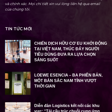
và chính xác. Mọi chi tiết xin vui lòng liên hệ qua email
của chúng tôi.
TIN TỨC MỚI
CHIẾN DỊCH HỮU CƠ EU KHỞI ĐỘNG
TẠI VIỆT NAM, THÚC ĐẨY NGƯỜI
TIÊU DÙNG ĐƯA RA LỰA CHỌN
SÁNG SUỐT
LOEWE ESENCIA – BA PHIÊN BẢN,
MỘT BẢN SẮC NAM TÍNH VƯỢT
THỜI GIAN
Diễn đàn Logistics kết nối các khu
vực: “Tái cấu trúc chuỗi cung ứng