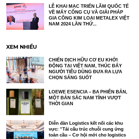
LỄ KHAI MẠC TRIỂN LÃM QUỐC TẾ
VỀ MÁY CÔNG CỤ VÀ GIẢI PHÁP
GIA CÔNG KIM LOẠI METALEX VIỆT
NAM 2024 LẦN THỨ...
XEM NHIỀU
CHIẾN DỊCH HỮU CƠ EU KHỞI
ĐỘNG TẠI VIỆT NAM, THÚC ĐẨY
NGƯỜI TIÊU DÙNG ĐƯA RA LỰA
CHỌN SÁNG SUỐT
LOEWE ESENCIA – BA PHIÊN BẢN,
MỘT BẢN SẮC NAM TÍNH VƯỢT
THỜI GIAN
Diễn đàn Logistics kết nối các khu
vực: “Tái cấu trúc chuỗi cung ứng
toàn cầu – Cơ hội mới cho logistics