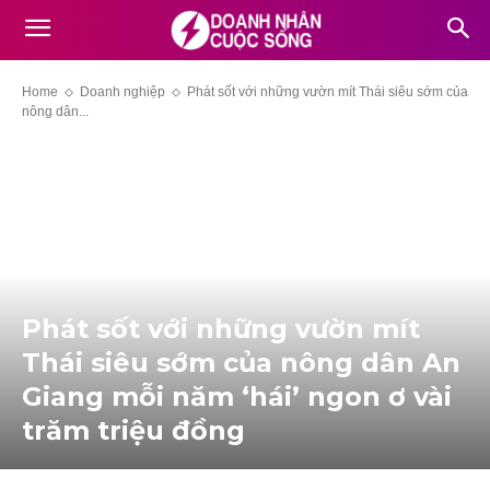
Home
Doanh nghiệp
Phát sốt với những vườn mít Thái siêu sớm của
nông dân...
Phát sốt với những vườn mít
Thái siêu sớm của nông dân An
Giang mỗi năm ‘hái’ ngon ơ vài
trăm triệu đồng