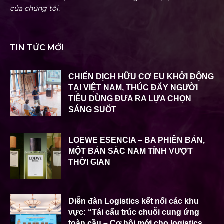
của chúng tôi.
TIN TỨC MỚI
CHIẾN DỊCH HỮU CƠ EU KHỞI ĐỘNG
TẠI VIỆT NAM, THÚC ĐẨY NGƯỜI
TIÊU DÙNG ĐƯA RA LỰA CHỌN
SÁNG SUỐT
LOEWE ESENCIA – BA PHIÊN BẢN,
MỘT BẢN SẮC NAM TÍNH VƯỢT
THỜI GIAN
Diễn đàn Logistics kết nối các khu
vực: “Tái cấu trúc chuỗi cung ứng
toàn cầu – Cơ hội mới cho logistics