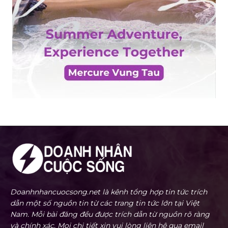
Doanhnhancuocsong.net là kênh tổng hợp tin tức trích
dẫn một số nguồn tin từ các trang tin tức lớn tại Việt
Nam. Mỗi bài đăng đều được trích dẫn từ nguồn rõ ràng
và chính xác. Mọi chi tiết xin vui lòng liên hệ qua email