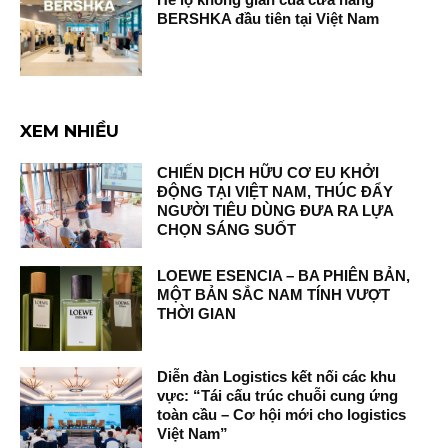
BERSHKA đầu tiên tại Việt Nam
XEM NHIỀU
CHIẾN DỊCH HỮU CƠ EU KHỞI
ĐỘNG TẠI VIỆT NAM, THÚC ĐẨY
NGƯỜI TIÊU DÙNG ĐƯA RA LỰA
CHỌN SÁNG SUỐT
LOEWE ESENCIA – BA PHIÊN BẢN,
MỘT BẢN SẮC NAM TÍNH VƯỢT
THỜI GIAN
Diễn đàn Logistics kết nối các khu
vực: “Tái cấu trúc chuỗi cung ứng
toàn cầu – Cơ hội mới cho logistics
Việt Nam”