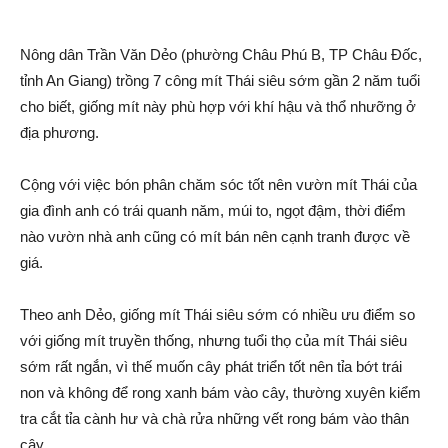
Nông dân Trần Văn Dẻo (phường Châu Phú B, TP Châu Đốc,
tỉnh An Giang) trồng 7 công mít Thái siêu sớm gần 2 năm tuổi
cho biết, giống mít này phù hợp với khí hậu và thổ nhưỡng ở
địa phương.
Cộng với việc bón phân chăm sóc tốt nên vườn mít Thái của
gia đình anh có trái quanh năm, múi to, ngọt đậm, thời điểm
nào vườn nhà anh cũng có mít bán nên cạnh tranh được về
giá.
Theo anh Dẻo, giống mít Thái siêu sớm có nhiều ưu điểm so
với giống mít truyền thống, nhưng tuổi thọ của mít Thái siêu
sớm rất ngắn, vì thế muốn cây phát triển tốt nên tỉa bớt trái
non và không để rong xanh bám vào cây, thường xuyên kiểm
tra cắt tỉa cành hư và chà rửa những vết rong bám vào thâ‌n
cây.