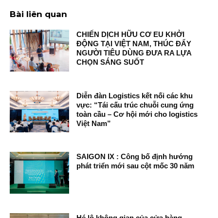
Bài liên quan
CHIẾN DỊCH HỮU CƠ EU KHỞI
ĐỘNG TẠI VIỆT NAM, THÚC ĐẨY
NGƯỜI TIÊU DÙNG ĐƯA RA LỰA
CHỌN SÁNG SUỐT
Diễn đàn Logistics kết nối các khu
vực: “Tái cấu trúc chuỗi cung ứng
toàn cầu – Cơ hội mới cho logistics
Việt Nam”
SAIGON IX : Công bố định hướng
phát triển mới sau cột mốc 30 năm
Hé lộ không gian của cửa hàng