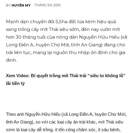
THÁNG 9 6, 2020
BY
HUYỀN MY
Mạnh dạn chuyển đổi 5,5ha đất lúa kém hiệu quả
sang trồng cây mít Thái siêu sớm, đến nay vườn mít
hơn 30 tháng tuổi của nông dân Nguyễn Hữu Hiếu (xã
Long Điền A, huyện Chợ Mới, tỉnh An Giang) đang cho
trái liên tục, mang lại nguồn thu nhập ổn định cho gia
đình.
Xem Video: Bí quyết trồng mít Thái trái “siêu to khổng lồ”
lãi tiền tỷ
Theo anh Nguyễn Hữu Hiếu (xã Long Điền A, huyện Chợ Mới,
tỉnh An Giang), so với các loại cây ăn trái khác, mít Thái siêu
sớm là loại cây dễ trồng, ít tốn công chăm sóc, ít sâu bện‌h,