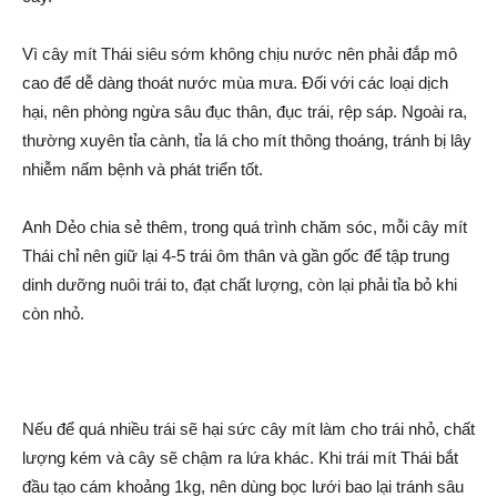
Vì cây mít Thái siêu sớm không chịu nước nên phải đắp mô
cao để dễ dàng thoát nước mùa mưa. Đối với các loại dịc‌h
hại, nên phòng ngừa sâu đục thâ‌n, đục trái, rệp sáp. Ngoài ra,
thường xuyên tỉa cành, tỉa lá cho mít thông thoáng, tránh bị lây
nhi‌ễm nấm bện‌h và phát triển tốt.
Anh Dẻo chia sẻ thêm, trong quá trình chăm sóc, mỗi cây mít
Thái chỉ nên giữ lại 4-5 trái ôm thâ‌n và gần gốc để tập trung
dinh dưỡng nuôi trái to, đạt chất lượng, còn lại phải tỉa bỏ khi
còn nhỏ.
Nếu để quá nhiều trái sẽ hại sức cây mít làm cho trái nhỏ, chất
lượng kém và cây sẽ chậm ra lứa khác. Khi trái mít Thái bắt
đầu tạo cám khoảng 1kg, nên dùng bọc lưới bao lại tránh sâu