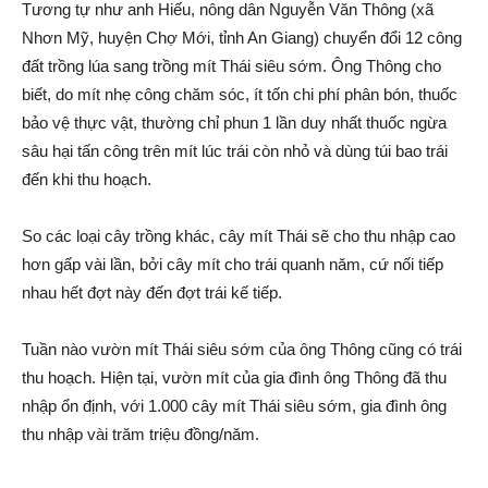
Tương tự như anh Hiếu, nông dân Nguyễn Văn Thông (xã
Nhơn Mỹ, huyện Chợ Mới, tỉnh An Giang) chuyển đổi 12 công
đất trồng lúa sang trồng mít Thái siêu sớm. Ông Thông cho
biết, do mít nhẹ công chăm sóc, ít tốn chi phí phân bón, thuốc
bảo vệ thực vật, thường chỉ phun 1 lần duy nhất thuốc ngừa
sâu hại tấ‌n côn‌g trên mít lúc trái còn nhỏ và dùng túi bao trái
đến khi thu hoạch.
So các loại cây trồng khác, cây mít Thái sẽ cho thu nhập cao
hơn gấp vài lần, bởi cây mít cho trái quanh năm, cứ nối tiếp
nhau hết đợt này đến đợt trái kế tiếp.
Tuần nào vườn mít Thái siêu sớm của ông Thông cũng có trái
thu hoạch. Hiện tại, vườn mít của gia đình ông Thông đã thu
nhập ổn định, với 1.000 cây mít Thái siêu sớm, gia đình ông
thu nhập vài trăm triệu đồng/năm.