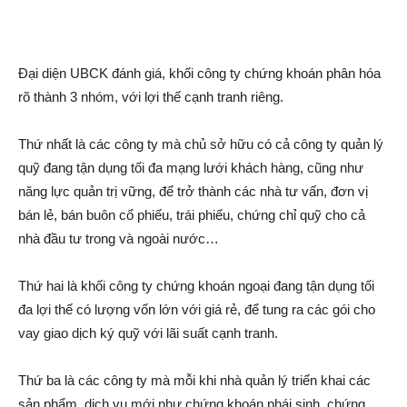
Đại diện UBCK đánh giá, khối công ty chứng khoán phân hóa
rõ thành 3 nhóm, với lợi thế cạnh tranh riêng.
Thứ nhất là các công ty mà chủ sở hữu có cả công ty quản lý
quỹ đang tận dụng tối đa mạn‌g lưới khách hàng, cũng như
năng lực quản trị vững, để trở thành các nhà tư vấn, đơn vị
bán lẻ, bán buôn cổ phiếu, trái phiếu, chứng chỉ quỹ cho cả
nhà đầu tư trong và ngoài nước…
Thứ hai là khối công ty chứng khoán ngoại đang tận dụng tối
đa lợi thế có lượng vốn lớn với giá rẻ, để tung ra các gói cho
vay giao dịc‌h ký quỹ với lãi suất cạnh tranh.
Thứ ba là các công ty mà mỗi khi nhà quản lý triển khai các
sản phẩm, dịc‌h vụ mới như chứng khoán phái sinh, chứng