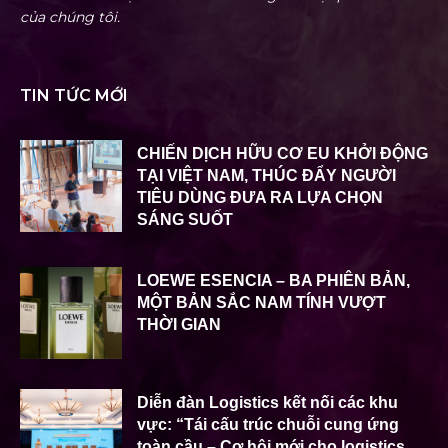
của chúng tôi.
TIN TỨC MỚI
CHIẾN DỊCH HỮU CƠ EU KHỞI ĐỘNG
TẠI VIỆT NAM, THÚC ĐẨY NGƯỜI
TIÊU DÙNG ĐƯA RA LỰA CHỌN
SÁNG SUỐT
LOEWE ESENCIA – BA PHIÊN BẢN,
MỘT BẢN SẮC NAM TÍNH VƯỢT
THỜI GIAN
Diễn đàn Logistics kết nối các khu
vực: “Tái cấu trúc chuỗi cung ứng
toàn cầu – Cơ hội mới cho logistics