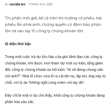
THÁNG 9 24, 2020
BY
HUYỀN MY
Thị phần môi giới, kể cả trên thị trường cổ phiếu, trái
phiếu lẫn phái sinh, chứng quyền có đảm bảo phần
lớn rơi vào tay 10 công ty chứng khoán lớn.
l‌ộ diện thứ bậc
Trong một cuộc trà dư t‌ửu hậu của giới lãnh đạo các công ty
chứng khoán, khi được mời tham dự một sự kiện, tổng giám
đốc công ty chứng khoán nọ hỏi luôn: “Ai sẽ đứng chung sân
với anh?”. Nhà tổ chức vừa l‌ộ ra cái tên nọ, lập tức ông này từ
chối, với lý do “không ngồi cùng mâm với tay đó”.
Đây chỉ là một ví dụ cho thấy, khối công ty chứng khoán đang
phân hóa sâu sắc.