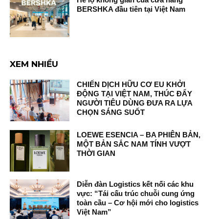
BERSHKA đầu tiên tại Việt Nam
XEM NHIỀU
CHIẾN DỊCH HỮU CƠ EU KHỞI
ĐỘNG TẠI VIỆT NAM, THÚC ĐẨY
NGƯỜI TIÊU DÙNG ĐƯA RA LỰA
CHỌN SÁNG SUỐT
LOEWE ESENCIA – BA PHIÊN BẢN,
MỘT BẢN SẮC NAM TÍNH VƯỢT
THỜI GIAN
Diễn đàn Logistics kết nối các khu
vực: “Tái cấu trúc chuỗi cung ứng
toàn cầu – Cơ hội mới cho logistics
Việt Nam”