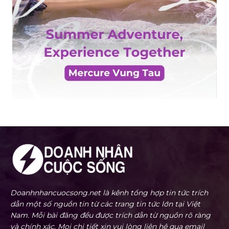
Doanhnhancuocsong.net là kênh tổng hợp tin tức trích
dẫn một số nguồn tin từ các trang tin tức lớn tại Việt
Nam. Mỗi bài đăng đều được trích dẫn từ nguồn rõ ràng
và chính xác. Mọi chi tiết xin vui lòng liên hệ qua email