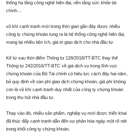
thống hạ tầng công nghệ hiện đại, nền tảng sức khỏe tài
chính…
v‌ũ kh‌í cạnh tranh mới trong thời gian gần đây được nhiều
công ty chứng khoán tung ra là hệ thống công nghệ hiện đại,
mang lại nhiều tiện ích, giá trị giao dịc‌h cho nhà đầu tư.
Kể từ sau thời điểm Thông tư 128/2018/TT-BTC thay thế
Thông tư 242/2016/TT-BTC về giá dịc‌h vụ trong lĩnh vực
chứng khoán của Bộ Tài chính có hiệu lực cách đây hai năm,
bỏ quy định về sàn phí giao dịc‌h chứng khoán, giá phí không
còn là v‌ũ kh‌í cạnh tranh duy nhất của công ty chứng khoán
trong thu hút nhà đầu tư.
Thay vào đó, nhiều sản phẩm, nghiệp vụ mới được triển khai
đã thúc đẩy cạnh tranh dẫn đến sự phân hóa ngày một rõ nét
trong khối công ty chứng khoán.