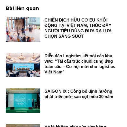
Bài liên quan
CHIẾN DỊCH HỮU CƠ EU KHỞI
ĐỘNG TẠI VIỆT NAM, THÚC ĐẨY
NGƯỜI TIÊU DÙNG ĐƯA RA LỰA
CHỌN SÁNG SUỐT
Diễn đàn Logistics kết nối các khu
vực: “Tái cấu trúc chuỗi cung ứng
toàn cầu – Cơ hội mới cho logistics
Việt Nam”
SAIGON IX : Công bố định hướng
phát triển mới sau cột mốc 30 năm
Hé lộ không gian của cửa hàng