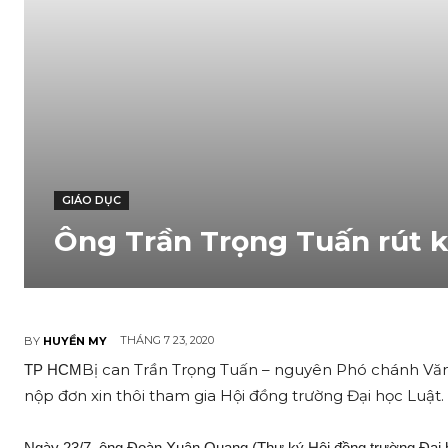
GIÁO DỤC
Ông Trần Trọng Tuấn rút k
THÁNG 7 23, 2020
BY
HUYỀN MY
Bị can Trần Trọng Tuấn – nguyên Phó chánh Văn 
TP HCM
nộp đơn xin thôi tham gia Hội đồng trường Đại học Luật.
Ngày 23/7, ông Đoàn Xuân Quang (Thư ký Hội đồng trường Đại họ