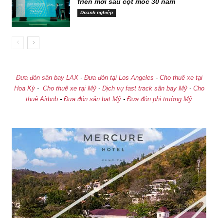
triển mới sau cột mốc 30 năm
Doanh nghiệp
Đưa đón sân bay LAX
-
Đưa đón tại Los Angeles
-
Cho thuê xe tại
Hoa Kỳ
-
Cho thuê xe tại Mỹ
-
Dịch vụ fast track sân bay Mỹ
-
Cho
thuê Airbnb
-
Đưa đón sân bat Mỹ
-
Đưa đón phi trường Mỹ