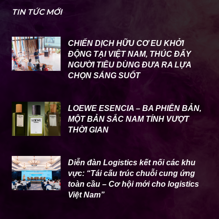
TIN TỨC MỚI
CHIẾN DỊCH HỮU CƠ EU KHỞI
ĐỘNG TẠI VIỆT NAM, THÚC ĐẨY
NGƯỜI TIÊU DÙNG ĐƯA RA LỰA
CHỌN SÁNG SUỐT
LOEWE ESENCIA – BA PHIÊN BẢN,
MỘT BẢN SẮC NAM TÍNH VƯỢT
THỜI GIAN
Diễn đàn Logistics kết nối các khu
vực: “Tái cấu trúc chuỗi cung ứng
toàn cầu – Cơ hội mới cho logistics
Việt Nam”