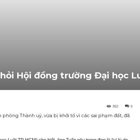
hỏi Hội đồng trường Đại học L
352
0
phòng Thành uỷ, vừa bị khởi tố vì các sai phạm đất, đã
c Luật TP HCM) cho biết, ông Tuấn nêu trong đơn là “vì lý do