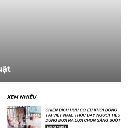
uật
XEM NHIỀU
CHIẾN DỊCH HỮU CƠ EU KHỞI ĐỘNG
TẠI VIỆT NAM, THÚC ĐẨY NGƯỜI TIÊU
DÙNG ĐƯA RA LỰA CHỌN SÁNG SUỐT
Doanh nghiệp