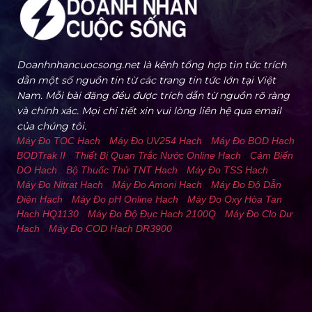
Doanhnhancuocsong.net là kênh tổng hợp tin tức trích
dẫn một số nguồn tin từ các trang tin tức lớn tại Việt
Nam. Mỗi bài đăng đều được trích dẫn từ nguồn rõ ràng
và chính xác. Mọi chi tiết xin vui lòng liên hệ qua email
của chúng tôi.
Máy Đo TOC Hach
-
Máy Đo UV254 Hach
-
Máy Đo BOD Hach
BODTrak II
-
Thiết Bị Quan Trắc Nước Online Hach
-
Cảm Biến
DO Hach
-
Bộ Thuốc Thử TNT Hach
-
Máy Đo TSS Hach
-
Máy Đo Nitrat Hach
-
Máy Đo Amoni Hach
-
Máy Đo Độ Dẫn
Điện Hach
-
Máy Đo pH Online Hach
-
Máy Đo Oxy Hòa Tan
Hach HQ1130
-
Máy Đo Độ Đục Hach 2100Q
-
Máy Đo Clo Dư
Hach
-
Máy Đo COD Hach DR3900