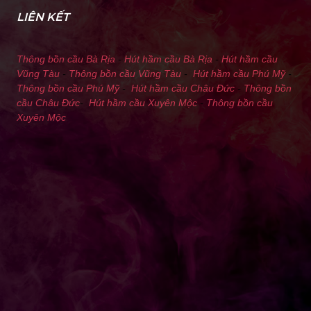
LIÊN KẾT
Thông bồn cầu Bà Rịa
-
Hút hầm cầu Bà Rịa
-
Hút hầm cầu
Vũng Tàu
-
Thông bồn cầu Vũng Tàu
-
Hút hầm cầu Phú Mỹ
-
Thông bồn cầu Phú Mỹ
-
Hút hầm cầu Châu Đức
-
Thông bồn
cầu Châu Đức
-
Hút hầm cầu Xuyên Mộc
-
Thông bồn cầu
Xuyên Mộc