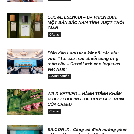
LOEWE ESENCIA – BA PHIÊN BẢN,
MỘT BẢN SẮC NAM TÍNH VƯỢT THỜI
GIAN
Giải trí
Diễn đàn Logistics kết nối các khu
vực: “Tái cấu trúc chuỗi cung ứng
toàn cầu – Cơ hội mới cho logistics
Việt Nam”
Doanh nghiệp
WILD VETIVER – HÀNH TRÌNH KHÁM
PHÁ CỎ HƯƠNG BÀI DƯỚI GÓC NHÌN
CỦA CREED
Giải trí
SAIGON IX : Công bố định hướng phát