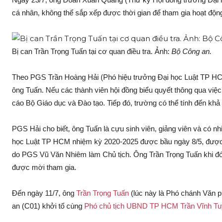
cá nhân, không thể sắp xếp được thời gian để tham gia hoạt độn
Bị can Trần Trọng Tuấn tại cơ quan điều tra. Ảnh:
Bộ Công an.
Theo PGS Trần Hoàng Hải (Phó hiệu trưởng Đại học Luật TP HCM
ông Tuấn. Nếu các thành viên hội đồng biểu quyết thông qua việc
cáo Bộ Giáo dục và Đào tạo. Tiếp đó, trường có thể tính đến khả
PGS Hải cho biết, ông Tuấn là cựu sinh viên, giảng viên và có n
học Luật TP HCM nhiệm kỳ 2020-2025 được bầu ngày 8/5, được 
do PGS Vũ Văn Nhiêm làm Chủ tịch. Ông Trần Trọng Tuấn khi đó v
được mời tham gia.
Đến ngày 11/7, ông
Trần Trọng Tuấn
(lúc này là Phó chánh Văn 
an (C01) khởi tố cùng
Phó chủ tịch UBND TP HCM Trần Vĩnh T