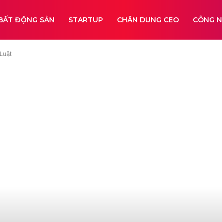
BẤT ĐỘNG SẢN
STARTUP
CHÂN DUNG CEO
CÔNG 
 Luật