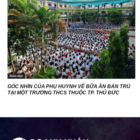
Giáo dục
GÓC NHÌN CỦA PHỤ HUYNH VỀ BỮA ĂN BÁN TRÚ
TẠI MỘT TRƯỜNG THCS THUỘC TP. THỦ ĐỨC