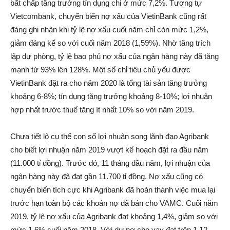
bất chấp tăng trưởng tín dụng chỉ ở mức 7,2%. Tương tự
Vietcombank, chuyển biến nợ xấu của VietinBank cũng rất
đáng ghi nhận khi tỷ lệ nợ xấu cuối năm chỉ còn mức 1,2%,
giảm đáng kể so với cuối năm 2018 (1,59%). Nhờ tăng trích
lập dự phòng, tỷ lệ bao phủ nợ xấu của ngân hàng này đã tăng
mạnh từ 93% lên 128%. Một số chỉ tiêu chủ yếu được
VietinBank đặt ra cho năm 2020 là tổng tài sản tăng trưởng
khoảng 6-8%; tín dụng tăng trưởng khoảng 8-10%; lợi nhuận
hợp nhất trước thuế tăng ít nhất 10% so với năm 2019.
Chưa tiết lộ cụ thể con số lợi nhuận song lãnh đạo Agribank
cho biết lợi nhuận năm 2019 vượt kế hoạch đặt ra đầu năm
(11.000 tỉ đồng). Trước đó, 11 tháng đầu năm, lợi nhuận của
ngân hàng này đã đạt gần 11.700 tỉ đồng. Nợ xấu cũng có
chuyển biến tích cực khi Agribank đã hoàn thành việc mua lại
trước hạn toàn bộ các khoản nợ đã bán cho VAMC. Cuối năm
2019, tỷ lệ nợ xấu của Agribank đạt khoảng 1,4%, giảm so với
mức 1,6% cuối năm 2018. Với dư nợ cho vay đạt trên 1,12