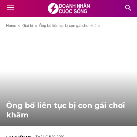
Home
Giải trí
Ông bố liên tục bị con gái chơi khăm
Ông bố liên tục bị con gái chơi
khăm
THÁNG 8 29, 2020
BY
HUYỀN MY