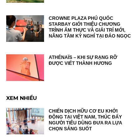
CROWNE PLAZA PHÚ QUỐC
STARBAY GIỚI THIỆU CHƯƠNG
TRÌNH ẨM THỰC VÀ GIẢI TRÍ MỚI,
NÂNG TẦM KỲ NGHỈ TẠI ĐẢO NGỌC
ATHÉNAÏS – KHI SỰ RẠNG RỠ
ĐƯỢC VIẾT THÀNH HƯƠNG
XEM NHIỀU
CHIẾN DỊCH HỮU CƠ EU KHỞI
ĐỘNG TẠI VIỆT NAM, THÚC ĐẨY
NGƯỜI TIÊU DÙNG ĐƯA RA LỰA
CHỌN SÁNG SUỐT