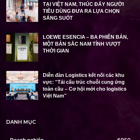
TẠI VIỆT NAM, THÚC ĐẨY NGƯỜI
TIÊU DÙNG ĐƯA RA LỰA CHỌN
SÁNG SUỐT
LOEWE ESENCIA – BA PHIÊN BẢN,
MỘT BẢN SẮC NAM TÍNH VƯỢT
THỜI GIAN
Diễn đàn Logistics kết nối các khu
vực: “Tái cấu trúc chuỗi cung ứng
toàn cầu – Cơ hội mới cho logistics
Việt Nam”
DANH MỤC