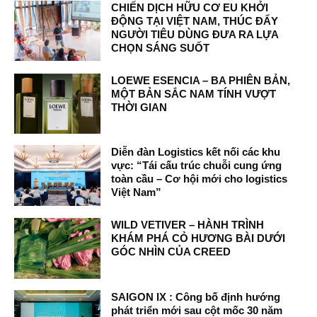
CHIẾN DỊCH HỮU CƠ EU KHỞI
ĐỘNG TẠI VIỆT NAM, THÚC ĐẨY
NGƯỜI TIÊU DÙNG ĐƯA RA LỰA
CHỌN SÁNG SUỐT
LOEWE ESENCIA – BA PHIÊN BẢN,
MỘT BẢN SẮC NAM TÍNH VƯỢT
THỜI GIAN
Diễn đàn Logistics kết nối các khu
vực: “Tái cấu trúc chuỗi cung ứng
toàn cầu – Cơ hội mới cho logistics
Việt Nam”
WILD VETIVER – HÀNH TRÌNH
KHÁM PHÁ CỎ HƯƠNG BÀI DƯỚI
GÓC NHÌN CỦA CREED
SAIGON IX : Công bố định hướng
phát triển mới sau cột mốc 30 năm