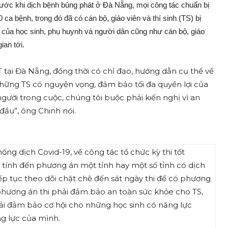
ước khi dịch bệnh bùng phát ở Đà Nẵng, mọi công tác chuẩn bị
 ca bệnh, trong đó đã có cán bộ, giáo viên và thí sinh (TS) bị
 của học sinh, phụ huynh và người dân cũng như cán bộ, giáo
ian tới.
tại Đà Nẵng, đồng thời có chỉ đạo, hướng dẫn cụ thể về
T
ững TS có nguyện vọng, đảm bảo tối đa quyền lợi của
gười trong cuộc, chúng tôi buộc phải kiến nghị vì an
đầu”, ông Chinh nói.
ống dịch Covid-19, về công tác tổ chức kỳ thi tốt
 tính đến phương án một tỉnh hay một số tỉnh có dịch
ếp tục theo dõi chặt chẽ đến sát ngày thi để có phương
phương án thi phải đảm bảo an toàn sức khỏe cho TS,
ải đảm bảo cơ hội cho những học sinh có năng lực
g lực của mình.