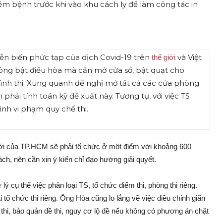
 bệnh trước khi vào khu cách ly để làm công tác in
iễn biến phức tạp của dịch Covid-19 trên
và Việt
thế giới
ng bật điều hòa mà cần mở cửa sổ, bật quạt cho
rình thi. Xung quanh đề nghị mở tất cả các cửa phòng
ải tính toán kỹ đề xuất này. Tương tự, với việc TS
ình vi phạm quy chế thi.
tới của TP.HCM sẽ phải tổ chức ở một điểm với khoảng 600
h, nên cần xin ý kiến chỉ đạo hướng giải quyết.
 cụ thể việc phân loại TS, tổ chức điểm thi, phòng thi riêng.
tổ chức thi riêng. Ông Hòa cũng lo lắng về việc điều chỉnh giãn
 thi, bảo quản đề thi, nguy cơ lộ đề nếu không có phương án chặt