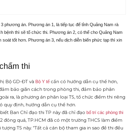
3 phương án. Phương án 1, là tiếp tục để tỉnh Quảng Nam rà
ịch bệnh thì sẽ tổ chức thi. Phương án 2, có thể cho Quảng Nam
m soát tốt hơn. Phương án 3, nếu dịch diễn biến phức tạp thì xin
 chấm thi
ghị Bộ GD-ĐT và
cần có hướng dẫn cụ thể hơn,
Bộ Y tế
, đảm bảo giãn cách trong phòng thi, đảm bảo phân
oài ra, là phương án phân loại TS, tổ chức điểm thi riêng
ó quy định, hướng dẫn cụ thể hơn.
ết Ban Chỉ đạo thi TP này đã chỉ đạo
bố trí các phòng thi
, F2 đông quá, TP.HCM đã có một trường THCS làm điểm
 tượng TS này. “Tất cả cán bộ tham gia in sao đề thi đều