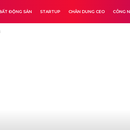
BẤT ĐỘNG SẢN
STARTUP
CHÂN DUNG CEO
CÔNG 
c