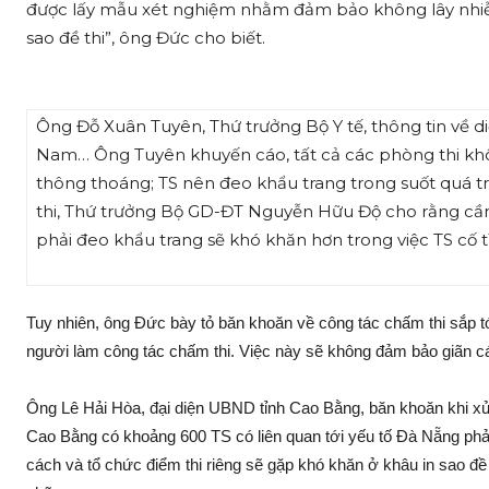
được lấy mẫu xét nghiệm nhằm đảm bảo không lây nhiễm
sao đề thi”, ông Đức cho biết.
Ông Đỗ Xuân Tuyên, Thứ trưởng Bộ Y tế, thông tin về d
Nam… Ông Tuyên khuyến cáo, tất cả các phòng thi khô
thông thoáng; TS nên đeo khẩu trang trong suốt quá t
thi, Thứ trưởng Bộ GD-ĐT Nguyễn Hữu Độ cho rằng cần ph
phải đeo khẩu trang sẽ khó khăn hơn trong việc TS cố t
Tuy nhiên, ông Đức bày tỏ băn khoăn về công tác chấm thi sắp 
người làm công tác chấm thi. Việc này sẽ không đảm bảo giãn các
Ông Lê Hải Hòa, đại diện UBND tỉnh Cao Bằng, băn khoăn khi xử lý
Cao Bằng có khoảng 600 TS có liên quan tới yếu tố Đà Nẵng phải 
cách và tổ chức điểm thi riêng sẽ gặp khó khăn ở khâu in sao đề