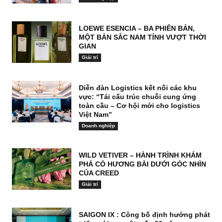
LOEWE ESENCIA – BA PHIÊN BẢN,
MỘT BẢN SẮC NAM TÍNH VƯỢT THỜI
GIAN
Giải trí
Diễn đàn Logistics kết nối các khu
vực: “Tái cấu trúc chuỗi cung ứng
toàn cầu – Cơ hội mới cho logistics
Việt Nam”
Doanh nghiệp
WILD VETIVER – HÀNH TRÌNH KHÁM
PHÁ CỎ HƯƠNG BÀI DƯỚI GÓC NHÌN
CỦA CREED
Giải trí
SAIGON IX : Công bố định hướng phát