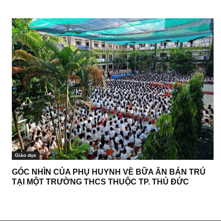
Giáo dục
GÓC NHÌN CỦA PHỤ HUYNH VỀ BỮA ĂN BÁN TRÚ
TẠI MỘT TRƯỜNG THCS THUỘC TP. THỦ ĐỨC