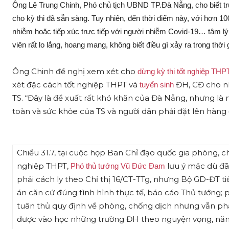
Ông Lê Trung Chinh, Phó chủ tịch UBND TP.Đà Nẵng, cho biết tr
cho kỳ thi đã sẵn sàng. Tuy nhiên, đến thời điểm này, với hơn 100
nhiễm hoặc tiếp xúc trực tiếp với người nhiễm Covid-19… tâm lý
viên rất lo lắng, hoang mang, không biết điều gì xảy ra trong thời g
Ông Chinh đề nghị xem xét cho
dừng kỳ thi tốt nghiệp THP
xét đặc cách tốt nghiệp THPT và
ĐH, CĐ cho nh
tuyển sinh
TS. “Đây là đề xuất rất khó khăn của Đà Nẵng, nhưng là n
toàn và sức khỏe của TS và người dân phải đặt lên hàng 
Chiều 31.7, tại cuộc họp Ban Chỉ đạo quốc gia phòng, ch
nghiệp THPT,
lưu ý mặc dù đã
Phó thủ tướng Vũ Đức Đam
phải cách ly theo Chỉ thị 16/CT-TTg, nhưng Bộ GD-ĐT ti
án căn cứ đúng tình hình thực tế, báo cáo Thủ tướng; 
tuân thủ quy định về phòng, chống dịch nhưng vẫn ph
được vào học những trường ĐH theo nguyện vọng, năn