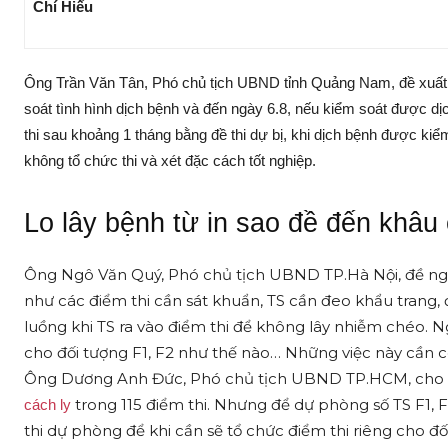
Chí Hiếu
Ông Trần Văn Tân, Phó chủ tịch UBND tỉnh Quảng Nam, đề xuất 
soát tình hình dịch bệnh và đến ngày 6.8, nếu kiểm soát được d
thi sau khoảng 1 tháng bằng đề thi dự bị, khi dịch bệnh được kiể
không tổ chức thi và xét đặc cách tốt nghiệp.
Lo lây bệnh từ in sao đề đến khâu
Ông Ngô Văn Quý, Phó chủ tịch UBND TP.Hà Nội, đề n
như các điểm thi cần sát khuẩn, TS cần đeo khẩu trang
luồng khi TS ra vào điểm thi để không lây nhiễm chéo. Ng
cho đối tượng F1, F2 như thế nào… Những việc này cần c
Ông Dương Anh Đức, Phó chủ tịch UBND TP.HCM, cho bi
trong 115 điểm thi. Nhưng để dự phòng số TS F1
cách ly
thi dự phòng để khi cần sẽ tổ chức điểm thi riêng cho đối