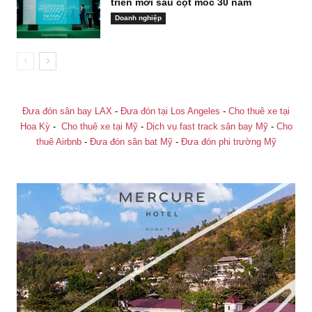
triển mới sau cột mốc 30 năm
Doanh nghiệp
Đưa đón sân bay LAX
-
Đưa đón tại Los Angeles
-
Cho thuê xe tại
Hoa Kỳ
-
Cho thuê xe tại Mỹ
-
Dịch vụ fast track sân bay Mỹ
-
Cho
thuê Airbnb
-
Đưa đón sân bat Mỹ
-
Đưa đón phi trường Mỹ