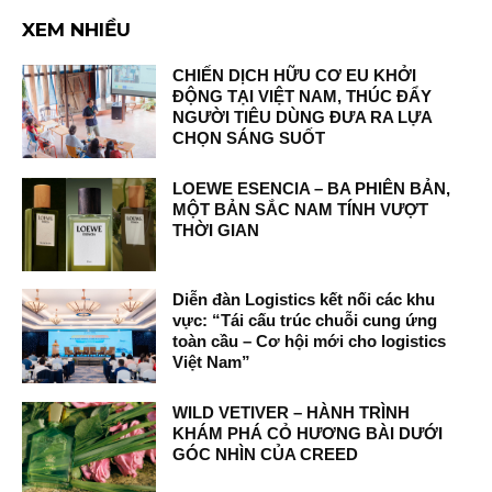
XEM NHIỀU
CHIẾN DỊCH HỮU CƠ EU KHỞI
ĐỘNG TẠI VIỆT NAM, THÚC ĐẨY
NGƯỜI TIÊU DÙNG ĐƯA RA LỰA
CHỌN SÁNG SUỐT
LOEWE ESENCIA – BA PHIÊN BẢN,
MỘT BẢN SẮC NAM TÍNH VƯỢT
THỜI GIAN
Diễn đàn Logistics kết nối các khu
vực: “Tái cấu trúc chuỗi cung ứng
toàn cầu – Cơ hội mới cho logistics
Việt Nam”
WILD VETIVER – HÀNH TRÌNH
KHÁM PHÁ CỎ HƯƠNG BÀI DƯỚI
GÓC NHÌN CỦA CREED