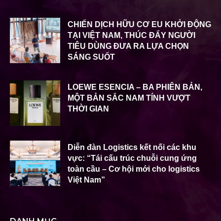
CHIẾN DỊCH HỮU CƠ EU KHỞI ĐỘNG
TẠI VIỆT NAM, THÚC ĐẨY NGƯỜI
TIÊU DÙNG ĐƯA RA LỰA CHỌN
SÁNG SUỐT
LOEWE ESENCIA – BA PHIÊN BẢN,
MỘT BẢN SẮC NAM TÍNH VƯỢT
THỜI GIAN
Diễn đàn Logistics kết nối các khu
vực: “Tái cấu trúc chuỗi cung ứng
toàn cầu – Cơ hội mới cho logistics
Việt Nam”