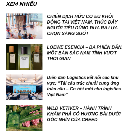
XEM NHIỀU
CHIẾN DỊCH HỮU CƠ EU KHỞI
ĐỘNG TẠI VIỆT NAM, THÚC ĐẨY
NGƯỜI TIÊU DÙNG ĐƯA RA LỰA
CHỌN SÁNG SUỐT
LOEWE ESENCIA – BA PHIÊN BẢN,
MỘT BẢN SẮC NAM TÍNH VƯỢT
THỜI GIAN
Diễn đàn Logistics kết nối các khu
vực: “Tái cấu trúc chuỗi cung ứng
toàn cầu – Cơ hội mới cho logistics
Việt Nam”
WILD VETIVER – HÀNH TRÌNH
KHÁM PHÁ CỎ HƯƠNG BÀI DƯỚI
GÓC NHÌN CỦA CREED