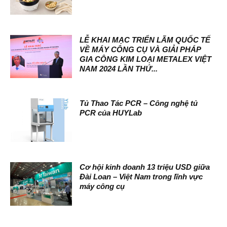
LỄ KHAI MẠC TRIỂN LÃM QUỐC TẾ
VỀ MÁY CÔNG CỤ VÀ GIẢI PHÁP
GIA CÔNG KIM LOẠI METALEX VIỆT
NAM 2024 LẦN THỨ...
Tủ Thao Tác PCR – Công nghệ tủ
PCR của HUYLab
Cơ hội kinh doanh 13 triệu USD giữa
Đài Loan – Việt Nam trong lĩnh vực
máy công cụ