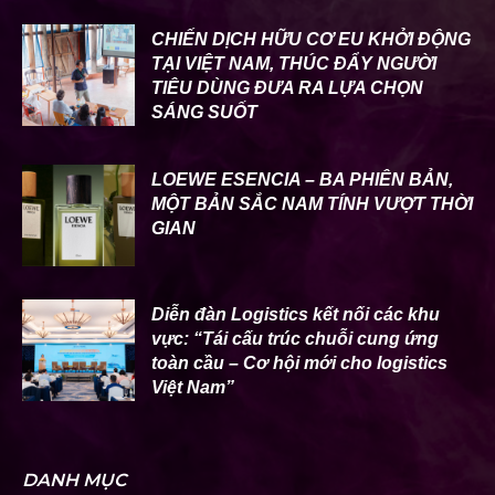
CHIẾN DỊCH HỮU CƠ EU KHỞI ĐỘNG
TẠI VIỆT NAM, THÚC ĐẨY NGƯỜI
TIÊU DÙNG ĐƯA RA LỰA CHỌN
SÁNG SUỐT
LOEWE ESENCIA – BA PHIÊN BẢN,
MỘT BẢN SẮC NAM TÍNH VƯỢT THỜI
GIAN
Diễn đàn Logistics kết nối các khu
vực: “Tái cấu trúc chuỗi cung ứng
toàn cầu – Cơ hội mới cho logistics
Việt Nam”
DANH MỤC