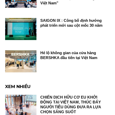
Việt Nam”
SAIGON IX : Công bố định hướng
phát triển mới sau cột mốc 30 năm
Hé lộ không gian của cửa hàng
BERSHKA đầu tiên tại Việt Nam
XEM NHIỀU
CHIẾN DỊCH HỮU CƠ EU KHỞI
ĐỘNG TẠI VIỆT NAM, THÚC ĐẨY
NGƯỜI TIÊU DÙNG ĐƯA RA LỰA
CHỌN SÁNG SUỐT