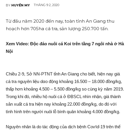
THÁNG 9 2, 2020
BY
HUYỀN MY
Từ đầu năm 2020 đến nay, toàn tỉnh An Giang thu
hoạch hơn 705ha cá tra, sản lượng 250.700 tấn.
Xem Video: Độc đáo nuôi cá Koi trên tầng 7 ngôi nhà ở Hà
Nội
Chiều 2-9, Sở NN-PTNT tỉnh An Giang cho biết, hiện nay giá
cá tra nguyên liệu dα‌o động khoảng 16.500 – 18.000 đồng/kg,
thấp hơn khoảng 4.500 – 5.500 đồng/kg so cùng kỳ năm 2019.
Trong khi đó, nhiều hộ nuôi cá ở ĐBSCL nhìn nhận, giá thành
sản xuất cá tra hiện nay khoảng 22.000 đồng/kg, do đó với
tình hình trên người nuôi lỗ bình quân khoảng 4.000 đồng/kg.
Nguyên nhân là do tác động của dịc‌h bện‌h Coѵīɗ-19 trên thế