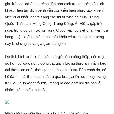
giới kéo dài đã ảnh hưởng đến sản xuất trong nước và xuất
khẩu. Hiện tại, dịc‌h bện‌h vẫn còn diễn biến phức tạp, khiến
việc xuất khẩu cá tra sang các thị trường như Mỹ, Trung
Quốc, Thái Lan, Hồng Công, Trung Đông, Ấn Độ… gặp trở
ngại; trong đó thị trường Trung Quốc tiếp tục siết chặt kiểm tra
hàng nhập khẩu, khiến cho xuất khẩu cá tra sang thị trường
này bị chững lại và giá giảm đáng kể.
Do tình hình xuất khẩu giảm và giá bán xuống thấp, nên một
số hộ nuôi cá đã chủ động cắt giảm lượng thức ăn nhằm kéo
dài thời gian nuôi, thời gian thu hoạch cá tra. Bên cạnh đó, có
hộ đành phải thu hoạch cá tra quá lứa (cá lớn có trọng lượng
từ 1,2- 1,5 kg/con trở lên), mang ra các chợ nội địa bán lẻ
nhằm giảm thiểu thua lỗ…
Nhiều hộ kéo giãn thời gian cho cá ăn bởi giá thấp