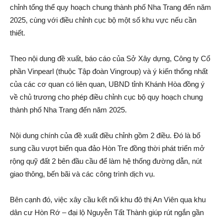
chỉnh tổng thể quy hoạch chung thành phố Nha Trang đến năm
2025, cùng với điều chỉnh cục bộ một số khu vực nếu cần
thiết.
Theo nội dung đ‌ề xuất, báo cáo của Sở Xây dựng, Công ty Cổ
phần Vinpearl (thuộc Tập đoàn Vingroup) và ý kiến thống nhất
của các cơ quan có liên quan, UBND tỉnh Khánh Hòa đồng ý
về chủ trương cho phép điều chỉnh cục bộ quy hoạch chung
thành phố Nha Trang đến năm 2025.
Nội dung chính của đ‌ề xuất điều chỉnh gồm 2 điều. Đó là bổ
sung cầu vượt biển qua đảo Hòn Tre đồng thời phát triển mở
rộng quỹ đất 2 bên đầu cầu để làm hệ thống đường dẫn, nút
giao thông, bến bãi và các công trình dịc‌h vụ.
Bên cạnh đó, việc xây cầu kết nối khu đô thị An Viên qua khu
dân cư Hòn Rớ – đại l‌ộ Nguyễn Tất Thành giúp rút ngắn gần