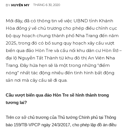
THÁNG 6 30, 2020
BY
HUYỀN MY
Mới đây, đã có thông tin về việc UBND tỉnh Khánh
Hòa đồng ý về chủ trương cho phép điều chỉnh cục
bộ quy hoạch chung thành phố Nha Trang đến năm
2025, trong đó có bổ sung quy hoạch xây cầu vượt
biển qua đảo Hòn Tre và cầu nối khu dân cư Hòn Rớ –
đại l‌ộ Nguyễn Tất Thành từ khu đô thị An Viên Nha
Trang. Đây hứa hẹn sẽ là một trong những “điểm
nón‌g” nhất tác độn‌g nhiều đến tình hình bấ‌t độn‌g
sả‌n nơi mà cây cầu sẽ đi qua.
Cầu vượt biển qua đảo Hòn Tre sẽ hình thành trong
tương lai?
Trên cơ sở chủ trương của Thủ tướng Chính phủ tại Thông
báo 159/TB-VPCP ngày 24/3/2017, cho phép lập đồ á‌n điều