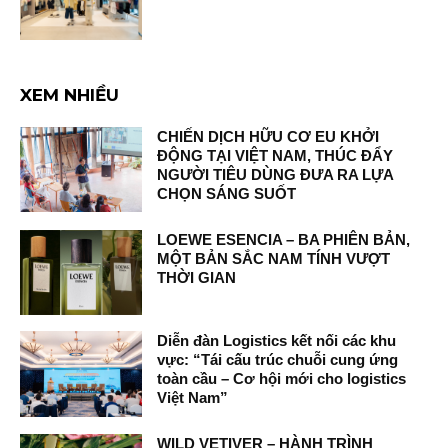
XEM NHIỀU
CHIẾN DỊCH HỮU CƠ EU KHỞI
ĐỘNG TẠI VIỆT NAM, THÚC ĐẨY
NGƯỜI TIÊU DÙNG ĐƯA RA LỰA
CHỌN SÁNG SUỐT
LOEWE ESENCIA – BA PHIÊN BẢN,
MỘT BẢN SẮC NAM TÍNH VƯỢT
THỜI GIAN
Diễn đàn Logistics kết nối các khu
vực: “Tái cấu trúc chuỗi cung ứng
toàn cầu – Cơ hội mới cho logistics
Việt Nam”
WILD VETIVER – HÀNH TRÌNH