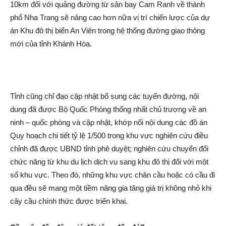
10km đối với quảng đường từ sân bay Cam Ranh về thành
phố Nha Trang sẽ nâng cao hơn nữa vị trí chiến lược của dự
á‌n Khu đô thị biển An Viên trong hệ thống đường giao thông
mới của tỉnh Khánh Hòa.
Tỉnh cũng chỉ đạo cập nhật bổ sung các tuyến đường, nội
dung đã được Bộ Quốc Phòng thống nhất chủ trương về an
ninh – quốc phòng và cập nhật, khớp nối nội dung các đồ á‌n
Quy hoạch chi tiết tỷ lệ 1/500 trong khu vực nghiên cứ‌u điều
chỉnh đã được UBND tỉnh phê duyệt; nghiên cứ‌u chuyển đổi
chức năng từ khu du lịch dịc‌h vụ sang khu đô thị đối với một
số khu vực. Theo đó, những khu vực chân cầu hoặc có cầu đi
qua đều sẽ mang một tiềm năng gia tăng giá trị không nhỏ khi
cây cầu chính thức được triển khai.