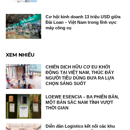
Cơ hội kinh doanh 13 triệu USD giữa
Đài Loan – Việt Nam trong lĩnh vực
máy công cụ
XEM NHIỀU
CHIẾN DỊCH HỮU CƠ EU KHỞI
ĐỘNG TẠI VIỆT NAM, THÚC ĐẨY
NGƯỜI TIÊU DÙNG ĐƯA RA LỰA
CHỌN SÁNG SUỐT
LOEWE ESENCIA – BA PHIÊN BẢN,
MỘT BẢN SẮC NAM TÍNH VƯỢT
THỜI GIAN
Diễn đàn Logistics kết nối các khu