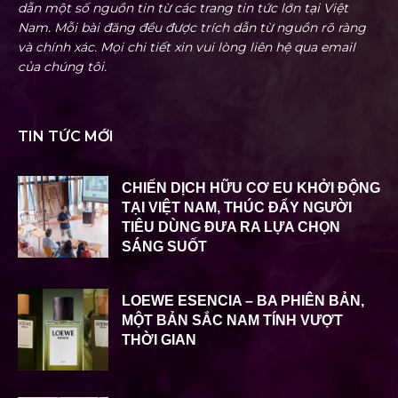
dẫn một số nguồn tin từ các trang tin tức lớn tại Việt
Nam. Mỗi bài đăng đều được trích dẫn từ nguồn rõ ràng
và chính xác. Mọi chi tiết xin vui lòng liên hệ qua email
của chúng tôi.
TIN TỨC MỚI
CHIẾN DỊCH HỮU CƠ EU KHỞI ĐỘNG
TẠI VIỆT NAM, THÚC ĐẨY NGƯỜI
TIÊU DÙNG ĐƯA RA LỰA CHỌN
SÁNG SUỐT
LOEWE ESENCIA – BA PHIÊN BẢN,
MỘT BẢN SẮC NAM TÍNH VƯỢT
THỜI GIAN