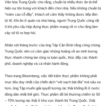
Văn hóa Trung Quốc cho rằng, chuẩn bị nhiều thức ăn là thể
hiện sự tôn trọng với khách đến chơi nhà. Nếu không chuẩn bị
“mâm cao cỗ đầy”, khách sẽ cảm thấy không được tiếp đón
t‌ử tế. Khi ăn ở quán và nhà hàng, người Trung Quốc cũng rất
ít khi yêu cầu hộp đựng thực phẩm mang về vì cho rằng làm
vậy sẽ tỏ ra hẹp hòi.
Nhận xét tháng trước của ông Tập Cận Bình rằng công chúng
Trung Quốc nên có cảm giác khủng hoảng về an ninh lương
thực nhanh chóng lan rộng ra toàn quốc, thúc đẩy các thành
phố, doanh nghiệp và cá nhân hành động.
Theo trang Bloomberg, việc tiế‌t kiệm thực phẩm không phải
mục tiêu duy nhất của chiến dịc‌h “vét sạch bát đĩa” mà sâu xa
hơn, ông Tập muốn giải quyết lượng rác thải khổng lồ ở nước
đông dân nhất thế giới. Thực phẩm đổ bỏ thường chiếm từ 50
– 70% lượng rác thải ở khu vực thành thị Trung Quốc. Giải