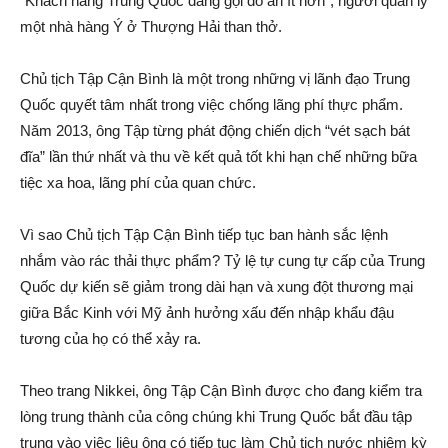
“Khách hàng Trung Quốc đang gọi đồ ăn ít hơn”, người quản lý
một nhà hàng Ý ở Thượng Hải than thở.
Chủ tịch Tập Cận Bình là một trong những vị lãnh đạo Trung
Quốc quyết tâm nhất trong việc chống lãng phí thực phẩm.
Năm 2013, ông Tập từng phát động chiến dịc‌h “vét sạch bát
đĩa” lần thứ nhất và thu về kết quả tốt khi hạn chế những bữa
tiệc xa hoa, lãng phí của quan chức.
Vì sao Chủ tịch Tập Cận Bình tiếp tục ban hành sắc lệnh
nhắm vào rác thải thực phẩm? Tỷ lệ tự cung tự cấp của Trung
Quốc dự kiến sẽ giảm trong dài hạn và xung đột thương mại
giữa Bắc Kinh với Mỹ ảnh hưởng xấu đến nhập khẩu đậu
tương của họ có thể xảy ra.
Theo trang Nikkei, ông Tập Cận Bình được cho đang kiểm tra
lòng trung thành của công chúng khi Trung Quốc bắt đầu tập
trung vào việc liệu ông có tiếp tục làm Chủ tịch nước nhiệm kỳ