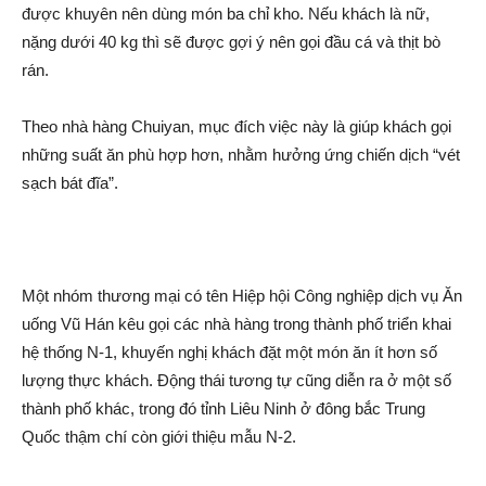
được khuyên nên dùng món ba chỉ kho. Nếu khách là nữ,
nặng dưới 40 kg thì sẽ được gợi ý nên gọi đầu cá và thị‌t bò
rán.
Theo nhà hàng Chuiyan, mục đích việc này là giúp khách gọi
những suất ăn phù hợp hơn, nhằm hưởng ứng chiến dịc‌h “vét
sạch bát đĩa”.
Một nhóm thương mại có tên Hiệp hội Công nghiệp dịc‌h vụ Ăn
uống Vũ Hán kêu gọi các nhà hàng trong thành phố triển khai
hệ thống N-1, khuyến nghị khách đặt một món ăn ít hơn số
lượng thực khách. Động thái tương tự cũng diễn ra ở một số
thành phố khác, trong đó tỉnh Liêu Ninh ở đông bắc Trung
Quốc thậm chí còn giới thiệu mẫu N-2.