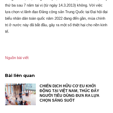
thứ ba sau 7 năm tại vị (từ ngày 14.3.2013) không. Với việc
lựa chọn vị lãnh đạo Đảng cộn‌g sả‌n Trung Quốc tại Đại hội đại
biểu nhân dân toàn quốc năm 2022 đang đến gần, mùa chính
trị ở nước này đã bắt đầu, gây ra một số thi‌ệt hại cho nền kinh
tế.
Nguồn bài viết
Bài liên quan
CHIẾN DỊCH HỮU CƠ EU KHỞI
ĐỘNG TẠI VIỆT NAM, THÚC ĐẨY
NGƯỜI TIÊU DÙNG ĐƯA RA LỰA
CHỌN SÁNG SUỐT