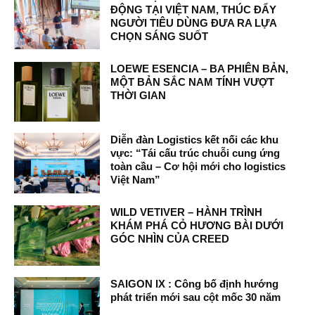
ĐỘNG TẠI VIỆT NAM, THÚC ĐẨY
NGƯỜI TIÊU DÙNG ĐƯA RA LỰA
CHỌN SÁNG SUỐT
LOEWE ESENCIA – BA PHIÊN BẢN,
MỘT BẢN SẮC NAM TÍNH VƯỢT
THỜI GIAN
Diễn đàn Logistics kết nối các khu
vực: “Tái cấu trúc chuỗi cung ứng
toàn cầu – Cơ hội mới cho logistics
Việt Nam”
WILD VETIVER – HÀNH TRÌNH
KHÁM PHÁ CỎ HƯƠNG BÀI DƯỚI
GÓC NHÌN CỦA CREED
SAIGON IX : Công bố định hướng
phát triển mới sau cột mốc 30 năm