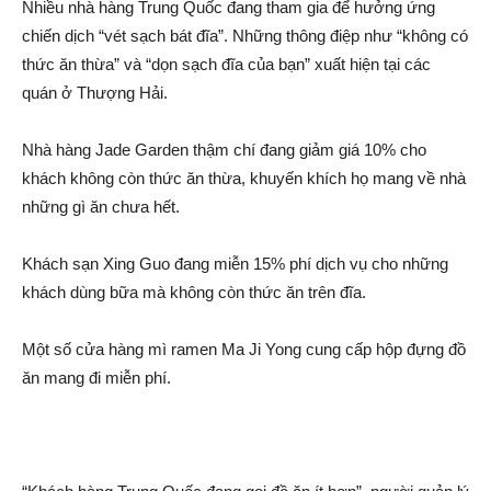
Nhiều nhà hàng Trung Quốc đang tham gia để hưởng ứng
chiến dịc‌h “vét sạch bát đĩa”. Những thông điệp như “không có
thức ăn thừa” và “dọn sạch đĩa của bạn” xuấ‌t hiện tại các
quán ở Thượng Hải.
Nhà hàng Jade Garden thậm chí đang giảm giá 10% cho
khách không còn thức ăn thừa, khuyến khích họ mang về nhà
những gì ăn chưa hết.
Khách sạn Xing Guo đang miễn 15% phí dịc‌h vụ cho những
khách dùng bữa mà không còn thức ăn trên đĩa.
Một số cửa hàng mì ramen Ma Ji Yong cung cấp hộp đựng đồ
ăn mang đi miễn phí.