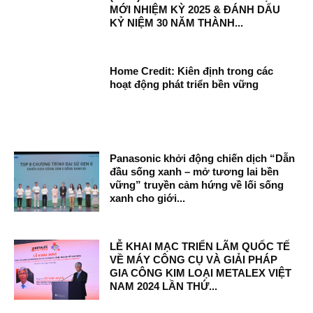
MỚI NHIỆM KỲ 2025 & ĐÁNH DẤU
KỶ NIỆM 30 NĂM THÀNH...
Home Credit: Kiên định trong các
hoạt động phát triển bền vững
Panasonic khởi động chiến dịch “Dẫn
đầu sống xanh – mở tương lai bền
vững” truyền cảm hứng về lối sống
xanh cho giới...
LỄ KHAI MẠC TRIỂN LÃM QUỐC TẾ
VỀ MÁY CÔNG CỤ VÀ GIẢI PHÁP
GIA CÔNG KIM LOẠI METALEX VIỆT
NAM 2024 LẦN THỨ...