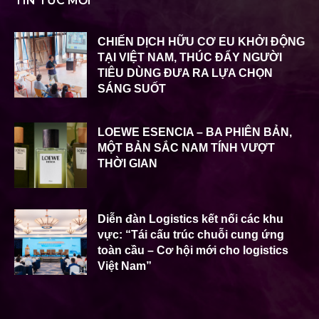
TIN TỨC MỚI
CHIẾN DỊCH HỮU CƠ EU KHỞI ĐỘNG
TẠI VIỆT NAM, THÚC ĐẨY NGƯỜI
TIÊU DÙNG ĐƯA RA LỰA CHỌN
SÁNG SUỐT
LOEWE ESENCIA – BA PHIÊN BẢN,
MỘT BẢN SẮC NAM TÍNH VƯỢT
THỜI GIAN
Diễn đàn Logistics kết nối các khu
vực: “Tái cấu trúc chuỗi cung ứng
toàn cầu – Cơ hội mới cho logistics
Việt Nam”