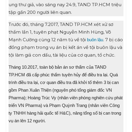
ung thư giả, vào sáng nay 24.9, TAND TP.HCM triệu
tập gần 200 người liên quan.
Trước đó, tháng 7.2017, TAND TP.HCM xét xử sơ
thẩm lần 1, tuyên phạt Nguyễn Minh Hùng, Võ
Mạnh Cường cùng 12 năm tù về tội
. 7 bị cáo
buôn lậu
đồng phạm trong vụ án bị kết án về tội buôn lậu và
tội làm giả con dấu, tài liệu của cơ quan, tổ chức.
Tháng 10.2017, toàn bộ bản án sơ thẩm của TAND
TP.HCM đã cấp phúc thẩm tuyên hủy để điều tra lại. Quá
trình điều tra lại, cơ quan điều tra đã khởi tố thêm 3 bị can
gồm Phan Xuân Thiện (nguyên phó tổng giám đốc VN
Pharma); Hoàng Trúc Vy (nhân viên phòng nghiên cứu phát
triển VN Pharma) và Phạm Quỳnh Trang (nhân viên Công
ty TNHH hàng hải quốc tế H&C), nâng tổng số bị can trong
vụ án lên 12 người.