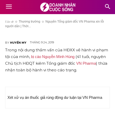
Nguyên Tổng giám đốc VN
Pharma xin lỗi người dân | Thời
sự
Home
Thương trường
Nguyên Tổng giám đốc VN Pharma xin lỗi
người dân | Thời...
THÁNG 9 24, 2019
BY
HUYỀN MY
Trong nội dung thẩm vấn của HĐXX về hành vi phạm
tội của mình,
(41 tuổi, nguyên
bị cáo Nguyễn Minh Hùng
Chủ tịch HĐQT kiêm Tổng giám đốc
) thừa
VN Pharma
nhận toàn bộ hành vi theo cáo trạng.
Xét xử vụ án thuốc giả rúng động dư luận tại VN Pharma