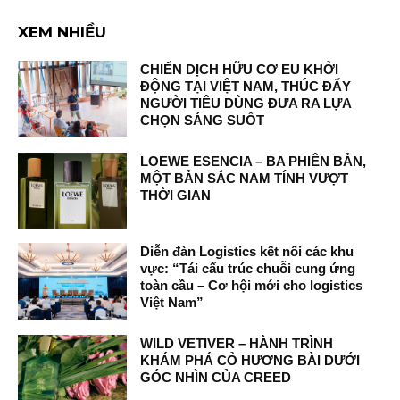
XEM NHIỀU
CHIẾN DỊCH HỮU CƠ EU KHỞI
ĐỘNG TẠI VIỆT NAM, THÚC ĐẨY
NGƯỜI TIÊU DÙNG ĐƯA RA LỰA
CHỌN SÁNG SUỐT
LOEWE ESENCIA – BA PHIÊN BẢN,
MỘT BẢN SẮC NAM TÍNH VƯỢT
THỜI GIAN
Diễn đàn Logistics kết nối các khu
vực: “Tái cấu trúc chuỗi cung ứng
toàn cầu – Cơ hội mới cho logistics
Việt Nam”
WILD VETIVER – HÀNH TRÌNH
KHÁM PHÁ CỎ HƯƠNG BÀI DƯỚI
GÓC NHÌN CỦA CREED