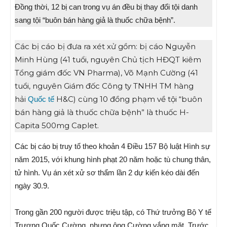
Đồng thời, 12 bị can trong vụ án đều bị thay đổi tội danh
sang tội “buôn bán hàng giả là thuốc chữa bệnh”.
Các bị cáo bị đưa ra xét xử gồm: bị cáo Nguyễn
Minh Hùng (41 tuổi, nguyên Chủ tịch HĐQT kiêm
Tổng giám đốc VN Pharma), Võ Mạnh Cường (41
tuổi, nguyên Giám đốc Công ty TNHH TM hàng
hải
H&C) cùng 10 đồng phạm về tội “buôn
Quốc tế
bán hàng giả là thuốc chữa bệnh” là thuốc H-
Capita 500mg Caplet.
Các bị cáo bị truy tố theo khoản 4 Điều 157 Bộ luật Hình sự
năm 2015, với khung hình phạt 20 năm hoặc tù chung thân,
tử hình. Vụ án xét xử sơ thẩm lần 2 dự kiến kéo dài đến
ngày 30.9.
Trong gần 200 người được triệu tập, có Thứ trưởng Bộ Y tế
Trương Quốc Cường, nhưng ông Cường vắng mặt. Trước