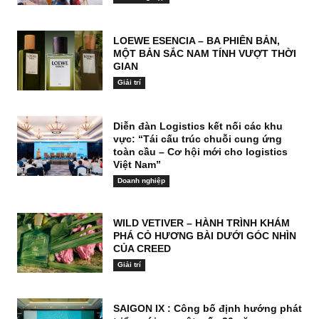
LOEWE ESENCIA – BA PHIÊN BẢN,
MỘT BẢN SẮC NAM TÍNH VƯỢT THỜI
GIAN
Giải trí
Diễn đàn Logistics kết nối các khu
vực: “Tái cấu trúc chuỗi cung ứng
toàn cầu – Cơ hội mới cho logistics
Việt Nam”
Doanh nghiệp
WILD VETIVER – HÀNH TRÌNH KHÁM
PHÁ CỎ HƯƠNG BÀI DƯỚI GÓC NHÌN
CỦA CREED
Giải trí
SAIGON IX : Công bố định hướng phát