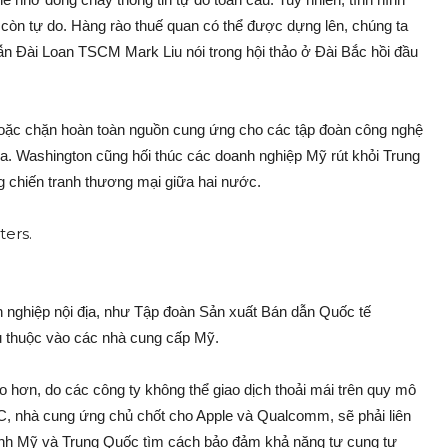
g còn tự do. Hàng rào thuế quan có thể được dựng lên, chúng ta
 dẫn Đài Loan TSCM Mark Liu nói trong hội thảo ở Đài Bắc hồi đầu
oặc chặn hoàn toàn nguồn cung ứng cho các tập đoàn công nghệ
ia. Washington cũng hối thúc các doanh nghiệp Mỹ rút khỏi Trung
chiến tranh thương mại giữa hai nước.
 nghiệp nội địa, như Tập đoàn Sản xuất Bán dẫn Quốc tế
ụ thuộc vào các nhà cung cấp Mỹ.
ao hơn, do các công ty không thể giao dịch thoải mái trên quy mô
C, nhà cung ứng chủ chốt cho Apple và Qualcomm, sẽ phải liên
 cảnh Mỹ và Trung Quốc tìm cách bảo đảm khả năng tự cung tự