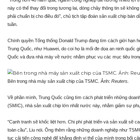
này có thể thay đổi trong tương lai, dòng chảy thông tin sẽ khôn
phải chuẩn bị cho điều đó”, chủ tịch tập đoàn sản xuất chip bán
tuần.
Chính quyền Tổng thống Donald Trump đang tìm cách giới hạn h
Trung Quốc, như Huawei, do coi họ là mối đe dọa an ninh quốc g
Quốc và đưa nhà máy về nước nhằm phục vụ các mục tiêu trong 
Bên trong nhà máy sản xuất chip của TSMC. Ảnh:
Reuters.
Về phần mình, Trung Quốc cũng tìm cách phát triển những doanh
(SMIC), nhà sản xuất chip lớn nhất nước này, nhằm giảm sự ph
“Cạnh tranh sẽ khốc liệt hơn. Chi phí phát triển và sản xuất sẽ c
toàn cầu”, Liu nói. Ông thêm rằng những doanh nghiệp như TSM
tục cải tiến công nghệ để khẳng định vị thế của mình trong bối