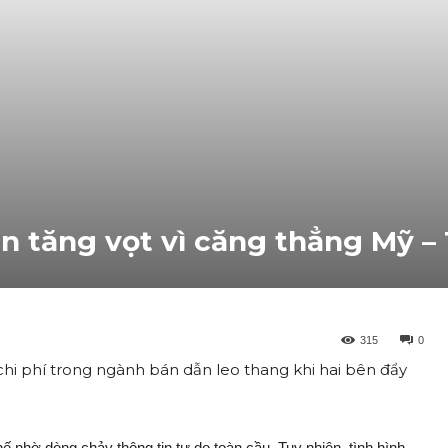
ẫn tăng vọt vì căng thẳng Mỹ –
315
0
hi phí trong ngành bán dẫn leo thang khi hai bên đẩy
 nhờ dòng chảy thông tin tự do toàn cầu. Tuy nhiên, tình hình