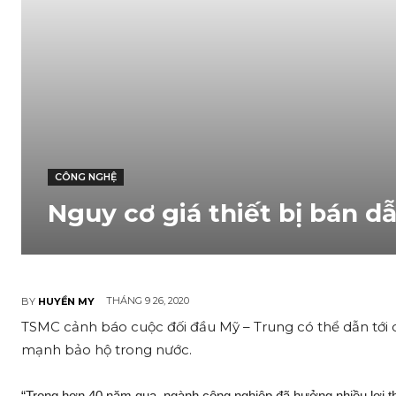
CÔNG NGHỆ
Nguy cơ giá thiết bị bán d
THÁNG 9 26, 2020
BY
HUYỀN MY
TSMC cảnh báo cuộc đối đầu Mỹ – Trung có thể dẫn tới c
mạnh bảo hộ trong nước.
“Trong hơn 40 năm qua, ngành công nghiệp đã hưởng nhiều lợi thế