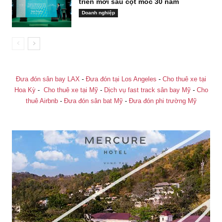
triển mới sau cột mốc 30 năm
Doanh nghiệp
Đưa đón sân bay LAX
-
Đưa đón tại Los Angeles
-
Cho thuê xe tại
Hoa Kỳ
-
Cho thuê xe tại Mỹ
-
Dịch vụ fast track sân bay Mỹ
-
Cho
thuê Airbnb
-
Đưa đón sân bat Mỹ
-
Đưa đón phi trường Mỹ