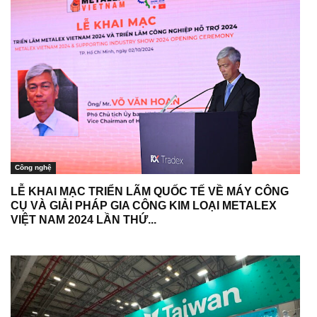
Công nghệ
LỄ KHAI MẠC TRIỂN LÃM QUỐC TẾ VỀ MÁY CÔNG
CỤ VÀ GIẢI PHÁP GIA CÔNG KIM LOẠI METALEX
VIỆT NAM 2024 LẦN THỨ...