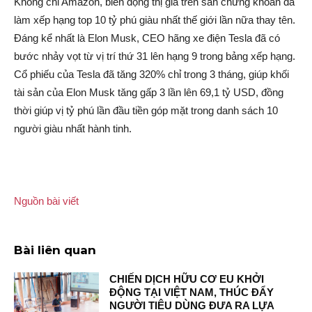
Không chỉ Amazon, biến độn‌g thị giá trên sàn chứng khoán đã
làm xếp hạng top 10 tỷ phú giàu nhất thế giới lần nữa thay tên.
Đáng kể nhất là Elon Musk, CEO hãng xe điện Tesla đã có
bước nhảy vọt từ vị trí thứ 31 lên hạng 9 trong bảng xếp hạng.
Cổ phiếu của Tesla đã tăng 320% chỉ trong 3 tháng, giúp khối
tài sả‌n của Elon Musk tăng gấp 3 lần lên 69,1 tỷ USD, đồng
thời giúp vị tỷ phú lần đầu tiền góp mặt trong danh sách 10
người giàu nhất hành tinh.
Nguồn bài viết
Bài liên quan
CHIẾN DỊCH HỮU CƠ EU KHỞI
ĐỘNG TẠI VIỆT NAM, THÚC ĐẨY
NGƯỜI TIÊU DÙNG ĐƯA RA LỰA