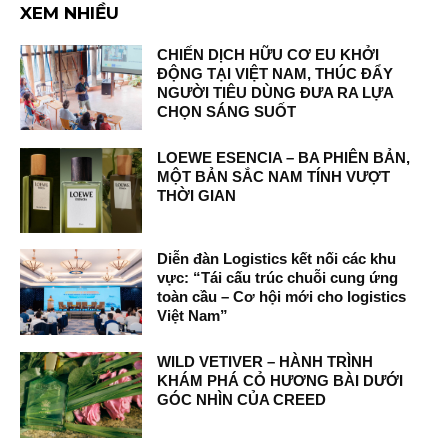
XEM NHIỀU
CHIẾN DỊCH HỮU CƠ EU KHỞI
ĐỘNG TẠI VIỆT NAM, THÚC ĐẨY
NGƯỜI TIÊU DÙNG ĐƯA RA LỰA
CHỌN SÁNG SUỐT
LOEWE ESENCIA – BA PHIÊN BẢN,
MỘT BẢN SẮC NAM TÍNH VƯỢT
THỜI GIAN
Diễn đàn Logistics kết nối các khu
vực: “Tái cấu trúc chuỗi cung ứng
toàn cầu – Cơ hội mới cho logistics
Việt Nam”
WILD VETIVER – HÀNH TRÌNH
KHÁM PHÁ CỎ HƯƠNG BÀI DƯỚI
GÓC NHÌN CỦA CREED