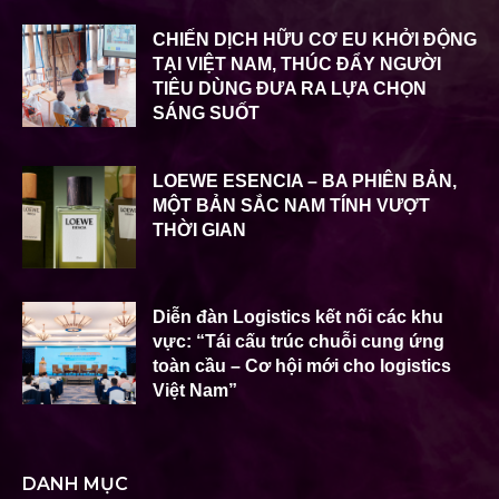
CHIẾN DỊCH HỮU CƠ EU KHỞI ĐỘNG
TẠI VIỆT NAM, THÚC ĐẨY NGƯỜI
TIÊU DÙNG ĐƯA RA LỰA CHỌN
SÁNG SUỐT
LOEWE ESENCIA – BA PHIÊN BẢN,
MỘT BẢN SẮC NAM TÍNH VƯỢT
THỜI GIAN
Diễn đàn Logistics kết nối các khu
vực: “Tái cấu trúc chuỗi cung ứng
toàn cầu – Cơ hội mới cho logistics
Việt Nam”
DANH MỤC