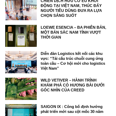
CHIẾN DỊCH HỮU CƠ EU KHỞI
ĐỘNG TẠI VIỆT NAM, THÚC ĐẨY
NGƯỜI TIÊU DÙNG ĐƯA RA LỰA
CHỌN SÁNG SUỐT
LOEWE ESENCIA – BA PHIÊN BẢN,
MỘT BẢN SẮC NAM TÍNH VƯỢT
THỜI GIAN
Diễn đàn Logistics kết nối các khu
vực: “Tái cấu trúc chuỗi cung ứng
toàn cầu – Cơ hội mới cho logistics
Việt Nam”
WILD VETIVER – HÀNH TRÌNH
KHÁM PHÁ CỎ HƯƠNG BÀI DƯỚI
GÓC NHÌN CỦA CREED
SAIGON IX : Công bố định hướng
phát triển mới sau cột mốc 30 năm