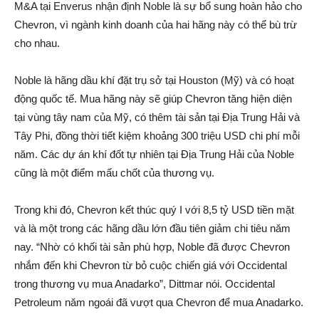
M&A tại Enverus nhận định Noble là sự bổ sung hoàn hảo cho
Chevron, vì ngành kinh doanh của hai hãng này có thể bù trừ
cho nhau.
Noble là hãng dầu khí đặt trụ sở tại Houston (Mỹ) và có hoạt
động quốc tế. Mua hãng này sẽ giúp Chevron tăng hiện diện
tại vùng tây nam của Mỹ, có thêm tài sản tại Địa Trung Hải và
Tây Phi, đồng thời tiết kiệm khoảng 300 triệu USD chi phí mỗi
năm. Các dự án khí đốt tự nhiên tại Địa Trung Hải của Noble
cũng là một điểm mấu chốt của thương vụ.
Trong khi đó, Chevron kết thúc quý I với 8,5 tỷ USD tiền mặt
và là một trong các hãng dầu lớn đầu tiên giảm chi tiêu năm
nay. “Nhờ có khối tài sản phù hợp, Noble đã được Chevron
nhắm đến khi Chevron từ bỏ cuộc chiến giá với Occidental
trong thương vụ mua Anadarko”, Dittmar nói. Occidental
Petroleum năm ngoái đã vượt qua Chevron để mua Anadarko.