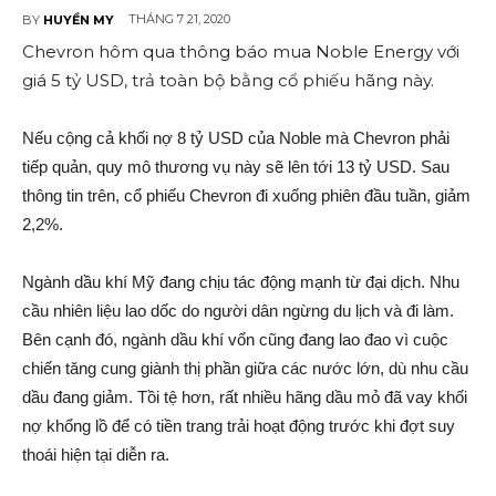
THÁNG 7 21, 2020
BY
HUYỀN MY
Chevron hôm qua thông báo mua Noble Energy với
giá 5 tỷ USD, trả toàn bộ bằng cổ phiếu hãng này.
Nếu cộng cả khối nợ 8 tỷ USD của Noble mà Chevron phải
tiếp quản, quy mô thương vụ này sẽ lên tới 13 tỷ USD. Sau
thông tin trên, cổ phiếu Chevron đi xuống phiên đầu tuần, giảm
2,2%.
Ngành dầu khí Mỹ đang chịu tác động mạnh từ đại dịch. Nhu
cầu nhiên liệu lao dốc do người dân ngừng du lịch và đi làm.
Bên cạnh đó, ngành dầu khí vốn cũng đang lao đao vì cuộc
chiến tăng cung giành thị phần giữa các nước lớn, dù nhu cầu
dầu đang giảm. Tồi tệ hơn, rất nhiều hãng dầu mỏ đã vay khối
nợ khổng lồ để có tiền trang trải hoạt động trước khi đợt suy
thoái hiện tại diễn ra.