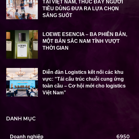
TẠI VIỆT NAM, THÚC ĐẨY NGƯỜI
TIÊU DÙNG ĐƯA RA LỰA CHỌN
SÁNG SUỐT
LOEWE ESENCIA – BA PHIÊN BẢN,
MỘT BẢN SẮC NAM TÍNH VƯỢT
THỜI GIAN
Diễn đàn Logistics kết nối các khu
vực: “Tái cấu trúc chuỗi cung ứng
toàn cầu – Cơ hội mới cho logistics
Việt Nam”
DANH MỤC
6950
Doanh nghiệp