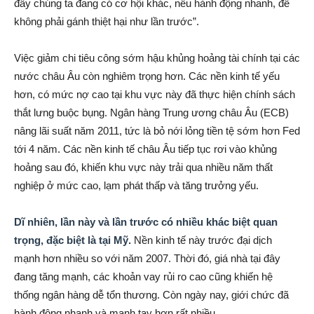
đây chúng ta đang có cơ hội khác, nếu hành động nhanh, để
không phải gánh thiệt hại như lần trước”.
Việc giảm chi tiêu công sớm hậu khủng hoảng tài chính tại các
nước châu Âu còn nghiêm trọng hơn. Các nền kinh tế yếu
hơn, có mức nợ cao tại khu vực này đã thực hiện chính sách
thắt lưng buộc bụng. Ngân hàng Trung ương châu Âu (ECB)
nâng lãi suất năm 2011, tức là bỏ nới lỏng tiền tệ sớm hơn Fed
tới 4 năm. Các nền kinh tế châu Âu tiếp tục rơi vào khủng
hoảng sau đó, khiến khu vực này trải qua nhiều năm thất
nghiệp ở mức cao, lạm phát thấp và tăng trưởng yếu.
Dĩ nhiên, lần này và lần trước có nhiều khác biệt quan
trọng, đặc biệt là tại Mỹ.
Nền kinh tế này trước đại dịch
mạnh hơn nhiều so với năm 2007. Thời đó, giá nhà tại đây
đang tăng mạnh, các khoản vay rủi ro cao cũng khiến hệ
thống ngân hàng dễ tổn thương. Còn ngày nay, giới chức đã
hành động nhanh và mạnh tay hơn rất nhiều.