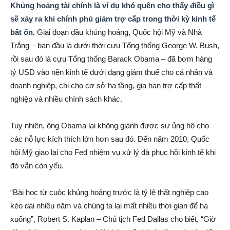
Khủng hoảng tài chính là ví dụ khó quên cho thấy điều gì
sẽ xảy ra khi chính phủ giảm trợ cấp trong thời kỳ kinh tế
bất ổn.
Giai đoạn đầu khủng hoảng, Quốc hội Mỹ và Nhà
Trắng – ban đầu là dưới thời cựu Tổng thống George W. Bush,
rồi sau đó là cựu Tổng thống Barack Obama – đã bơm hàng
tỷ USD vào nền kinh tế dưới dạng giảm thuế cho cá nhân và
doanh nghiệp, chi cho cơ sở hạ tầng, gia hạn trợ cấp thất
nghiệp và nhiều chính sách khác.
Tuy nhiên, ông Obama lại không giành được sự ủng hộ cho
các nỗ lực kích thích lớn hơn sau đó. Đến năm 2010, Quốc
hội Mỹ giao lại cho Fed nhiệm vụ xử lý đà phục hồi kinh tế khi
đó vẫn còn yếu.
“Bài học từ cuộc khủng hoảng trước là tỷ lệ thất nghiệp cao
kéo dài nhiều năm và chúng ta lại mất nhiều thời gian để hạ
xuống”, Robert S. Kaplan – Chủ tịch Fed Dallas cho biết, “Giờ