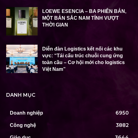
LOEWE ESENCIA – BA PHIÊN BẢN,
MỘT BẢN SẮC NAM TÍNH VƯỢT
THỜI GIAN
Diễn đàn Logistics kết nối các khu
vực: “Tái cấu trúc chuỗi cung ứng
toàn cầu – Cơ hội mới cho logistics
Việt Nam”
DANH MỤC
6950
Doanh nghiệp
3882
Công nghệ
3644
Giáo dục