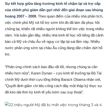
Sự kết hợp giữa tăng trưởng kinh tế chậm lại và trợ cấp
của chính phủ giảm dần gợi nhớ đến giai đoạn sau khủng
hoảng 2007 – 2009.
Theo quan điểm của nhiều nhà phân tích,
việc chính phủ Mỹ rút hỗ trợ sớm khi đó đã làm đà phục hồi
chững lại, khiến rất nhiều người không thể tìm việc trong nhiều
năm. Vài tuần gần đây, nhiều nhà kinh tế học nổi tiếng đã cảnh
báo cả Mỹ và châu Âu về nguy cơ lặp lại sai lầm này. Nhiều
nước phản ứng sớm tại châu Âu cũng đang dần chấm dứt hỗ
trợ.
“Phản ứng chính sách ban đầu rất tốt, nhưng chúng ta cần
nhiều hơn nữa”, Karen Dynan – cựu kinh tế trưởng tại Bộ Tài
chính Mỹ dưới thời cựu tổng thống Barack Obama nhận xét,
“Quyết định giảm chi tiêu công cách đây một thập kỷ thực sự
đã kéo dài thời kỳ kinh tế yếu kém sau suy thoái”.