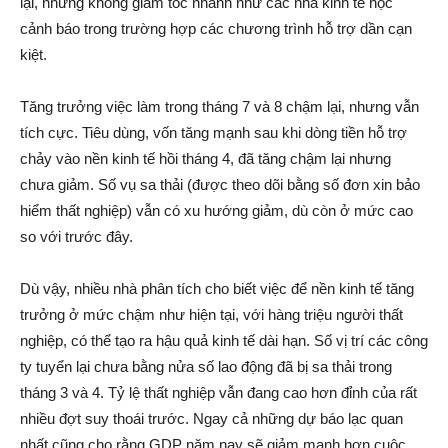
lại, nhưng không giảm tốc nhanh như các nhà kinh tế học
cảnh báo trong trường hợp các chương trình hỗ trợ dần cạn
kiệt.
Tăng trưởng việc làm trong tháng 7 và 8 chậm lại, nhưng vẫn
tích cực. Tiêu dùng, vốn tăng mạnh sau khi dòng tiền hỗ trợ
chảy vào nền kinh tế hồi tháng 4, đã tăng chậm lại nhưng
chưa giảm. Số vụ sa thải (được theo dõi bằng số đơn xin bảo
hiểm thất nghiệp) vẫn có xu hướng giảm, dù còn ở mức cao
so với trước đây.
Dù vậy, nhiều nhà phân tích cho biết việc để nền kinh tế tăng
trưởng ở mức chậm như hiện tại, với hàng triệu người thất
nghiệp, có thể tạo ra hậu quả kinh tế dài hạn. Số vị trí các công
ty tuyển lại chưa bằng nửa số lao động đã bị sa thải trong
tháng 3 và 4. Tỷ lệ thất nghiệp vẫn đang cao hơn đỉnh của rất
nhiều đợt suy thoái trước. Ngay cả những dự báo lạc quan
nhất cũng cho rằng GDP năm nay sẽ giảm mạnh hơn cuộc