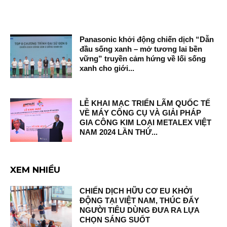
Panasonic khởi động chiến dịch “Dẫn
đầu sống xanh – mở tương lai bền
vững” truyền cảm hứng về lối sống
xanh cho giới...
LỄ KHAI MẠC TRIỂN LÃM QUỐC TẾ
VỀ MÁY CÔNG CỤ VÀ GIẢI PHÁP
GIA CÔNG KIM LOẠI METALEX VIỆT
NAM 2024 LẦN THỨ...
XEM NHIỀU
CHIẾN DỊCH HỮU CƠ EU KHỞI
ĐỘNG TẠI VIỆT NAM, THÚC ĐẨY
NGƯỜI TIÊU DÙNG ĐƯA RA LỰA
CHỌN SÁNG SUỐT