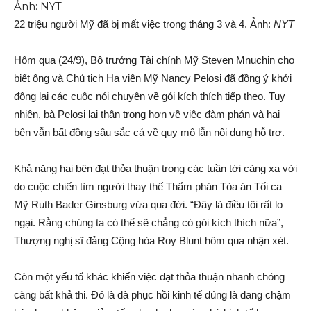
22 triệu người Mỹ đã bị mất việc trong tháng 3 và 4. Ảnh:
NYT
Hôm qua (24/9), Bộ trưởng Tài chính Mỹ Steven Mnuchin cho
biết ông và Chủ tịch Hạ viện Mỹ Nancy Pelosi đã đồng ý khởi
động lại các cuộc nói chuyện về gói kích thích tiếp theo. Tuy
nhiên, bà Pelosi lại thận trọng hơn về việc đàm phán và hai
bên vẫn bất đồng sâu sắc cả về quy mô lẫn nội dung hỗ trợ.
Khả năng hai bên đạt thỏa thuận trong các tuần tới càng xa vời
do cuộc chiến tìm người thay thế Thẩm phán Tòa án Tối ca
Mỹ Ruth Bader Ginsburg vừa qua đời. “Đây là điều tôi rất lo
ngại. Rằng chúng ta có thể sẽ chẳng có gói kích thích nữa”,
Thượng nghị sĩ đảng Cộng hòa Roy Blunt hôm qua nhận xét.
Còn một yếu tố khác khiến việc đạt thỏa thuận nhanh chóng
càng bất khả thi. Đó là đà phục hồi kinh tế đúng là đang chậm