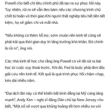
Powell cho biết chi tiêu chính phủ đã tạo ra sự phục hồi này.
Tuy nhiên, rủi ro sẽ vẫn đeo bám nếu các chương trình chủ
chốt bị hoãn vô thời gian.Khi người thất nghiệp tiêu hết tiền tiết
kiệm, họ sẽ giảm chi và mất nhà.
“Nếu không có thêm hỗ trợ, sớm muộn nền kinh tế cũng sẽ
phải trải qua thời gian duy trì tăng trưởng khó khăn. Đó chính
là rủi ro”, ông nói.
Các nhà kinh tế học cho rằng ông Powell có vẻ đã rút ra bài
học từ cuộc suy thoái trước. Khi đó, Fed bị buộc phải đơn độc
giải cứu nền kinh tế. Kết quả là quá trình phục hồi chậm chạp,
kéo dài nhiều năm.
“Đại dịch lần này có thể khiến bất bình đẳng tại Mỹ càng tăng
mạnh”, Andy Kim – nghị sĩ đảng Dân chủ tại New Jersey cho
biết, “Một số sẽ vượt qua khủng hoảng tốt hơn nhiều so với