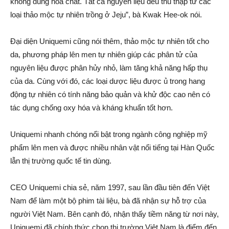
không dùng hóa chất. Tất cả nguyên liệu đều thu thập từ các
loại thảo mộc tự nhiên trồng ở Jeju”, bà Kwak Hee-ok nói.
Đại diện Uniquemi cũng nói thêm, thảo mộc tự nhiên tốt cho
da, phương pháp lên men tự nhiên giúp các phân tử của
nguyên liệu được phân hủy nhỏ, làm tăng khả năng hấp thụ
của da. Cùng với đó, các loại dược liệu được ủ trong hang
động tự nhiên có tính năng bảo quản và khử độc cao nên có
tác dụng chống oxy hóa và kháng khuẩn tốt hơn.
Uniquemi nhanh chóng nổi bật trong ngành công nghiệp mỹ
phẩm lên men và được nhiều nhân vật nổi tiếng tại Hàn Quốc
lẫn thị trường quốc tế tin dùng.
CEO Uniquemi chia sẻ, năm 1997, sau lần đầu tiên đến Việt
Nam để làm một bộ phim tài liệu, bà đã nhận sự hỗ trợ của
người Việt Nam. Bên cạnh đó, nhận thấy tiềm năng từ nơi này,
Uniquemi đã chính thức chọn thị trường Việt Nam là điểm đến