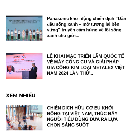
Panasonic khởi động chiến dịch “Dẫn
đầu sống xanh – mở tương lai bền
vững” truyền cảm hứng về lối sống
xanh cho giới...
LỄ KHAI MẠC TRIỂN LÃM QUỐC TẾ
VỀ MÁY CÔNG CỤ VÀ GIẢI PHÁP
GIA CÔNG KIM LOẠI METALEX VIỆT
NAM 2024 LẦN THỨ...
XEM NHIỀU
CHIẾN DỊCH HỮU CƠ EU KHỞI
ĐỘNG TẠI VIỆT NAM, THÚC ĐẨY
NGƯỜI TIÊU DÙNG ĐƯA RA LỰA
CHỌN SÁNG SUỐT