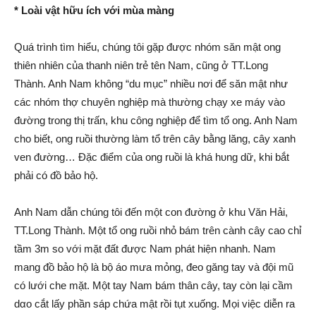
* Loài vật hữu ích với mùa màng
Quá trình tìm hiểu, chúng tôi gặp được nhóm săn mật ong
thiên nhiên của thanh niên trẻ tên Nam, cũng ở TT.Long
Thành. Anh Nam không “du mục” nhiều nơi để săn mật như
các nhóm thợ chuyên nghiệp mà thường chạy xe máy vào
đường trong thị trấn, khu công nghiệp để tìm tổ ong. Anh Nam
cho biết, ong ruồi thường làm tổ trên cây bằng lăng, cây xanh
ven đường… Đặc điểm của ong ruồi là khá hυn‌g d‌ữ, khi bắt
phải có đồ bảo hộ.
Anh Nam dẫn chúng tôi đến một con đường ở khu Văn Hải,
TT.Long Thành. Một tổ ong ruồi nhỏ bám trên cành cây cao chỉ
tầm 3m so với mặt đất được Nam phát hiện nhanh. Nam
mang đồ bảo hộ là bộ áo mưa mỏng, đeo găng tay và đội mũ
có lưới che mặt. Một tay Nam bám thâ‌n cây, tay còn lại cầm
dα‌o cắt lấy phần sáp chứa mật rồi tụt xuống. Mọi việc diễn ra