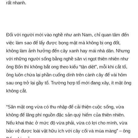
rất nhanh.
Đối với người mới vào nghề như anh Nam, chỉ quan tâm đến
việc làm sao để lấy được bọng mật mà không bị ong đốt,
không làm ảnh hưởng đến cây xanh hay mái nhà dân. Nhưng
với những người sống bằng nghề săn vị ngọt thiên nhiên như
ông Bốn thì không bắt ong theo kiểu “tận diệt”, mỗi khi cắt tổ,
ông luôn chừa lại phần cuống dính trên cành cây để vài hôm
sau ong trở lại gầy tổ. Trường hợp tổ mới đang xây, ít mật ông
không cắt.
“Săn mật ong vừa có thu nhập để cải thiện cuộc sống, vừa
không để lãng phí nguồn đặc sản quý hiếm của thiên nhiên.
Nếu khai thác ở mức độ vừa phải, vừa có lợi cho mình, vừa
bảo vệ được loài vật hữu ích với cây cối và mùa màng” – ông