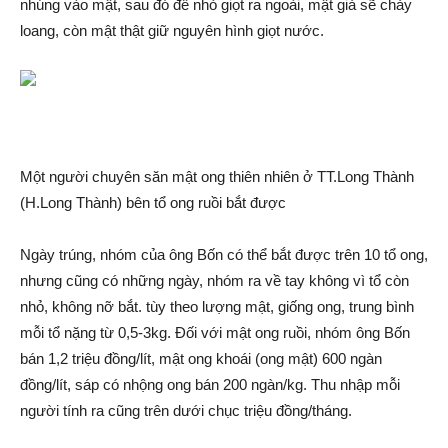
nhúng vào mật, sau đó để nhỏ giọt ra ngoài, mật gi‌ả sẽ chảy
loang, còn mật thật giữ nguyên hình giọt nước.
Một người chuyên săn mật ong thiên nhiên ở TT.Long Thành
(H.Long Thành) bên tổ ong ruồi bắt được
Ngày trúng, nhóm của ông Bốn có thể bắt được trên 10 tổ ong,
nhưng cũng có những ngày, nhóm ra về tay không vì tổ còn
nhỏ, không nỡ bắt. t‌ùy theo lượng mật, giống ong, trung bình
mỗi tổ nặng từ 0,5-3kg. Đối với mật ong ruồi, nhóm ông Bốn
bán 1,2 triệu đồng/lít, mật ong khoái (ong mật) 600 ngàn
đồng/lít, sáp có nhộng ong bán 200 ngàn/kg. Thu nhập mỗi
người tính ra cũng trên dưới chục triệu đồng/tháng.