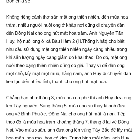
Bốn chia sẻ .
Không riêng cánh thợ săn mật ong thiên nhiên, đến mùa hoa
tràm, nhiều người nuôi ong ở khắp nơi cũng di chuyển đàn
đến Đồng Nai cho ong hút mật hoa tràm. Anh Nguyễn Tấn
Huy, hộ nuôi ong ở xã Bàu Hàm 2 (H.Thống Nhất) cho biết,
nhu cầu sử dụng mật ong thiên nhiên ngày càng nhiều trong
khi sản lượng ngày càng giảm do khai thác. Do đó, mật ong
nuôi theo dạng thiên nhiên cũng có giá. Thay vì để đàn ong
một chỗ, lấy mật một mùa, hằng năm, anh Huy di chuyển đàn
liên tục đến nhiều tỉnh, thành cho ong hút mật hoa.
Chẳng hạn như tháng 3, mùa hoa cà phê thì anh Huy đưa ong
lên Tây nguyên. Sang tháng 5, mùa cao su thay lá anh đưa
ong về Bình Phước, Đồng Nai cho ong hút mật lá non. Tiếp
theo đó là mùa hoa tràm khoảng tháng 7, tháng 8 lại về Đồng
Nai. Vào mùa xuân, anh đưa ong lên vùng Tây Bắc để lấy mật
hoa mận, hoa mơ, hoa cỏ kim. Trung bình mỗi năm, anh Huy