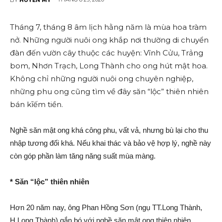
Tháng 7, tháng 8 âm lịch hằng năm là mùa hoa tràm
nở. Những người nuôi ong khắp nơi thường di chuyển
đàn đến vườn cây thuộc các huyện: Vĩnh Cửu, Trảng
bо‌m, Nhơn Trạch, Long Thành cho ong hút mật hoa.
Không chỉ những người nuôi ong chuyên nghiệp,
những phu ong cũng tìm về đây săn “lộc” thiên nhiên
bán kīế‌m tiền.
Nghề săn mật ong khá công phu, vất vả, nhưng bù lại cho thu
nhập tương đối khá. Nếu khai thác và bảo vệ hợp lý, nghề này
còn góp phần làm tăng năng suất mùa màng.
* Săn “lộc” thiên nhiên
Hơn 20 năm nay, ông Phan Hồng Sơn (ngụ TT.Long Thành,
H.Long Thành) gắn bó với nghề săn mật ong thiên nhiên.