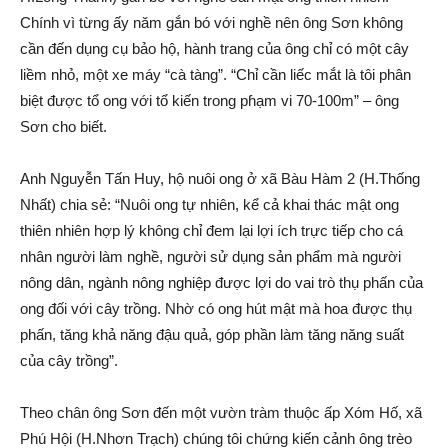
Chính vì từng ấy năm gắn bó với nghề nên ông Sơn không
cần đến dụng cụ bảo hộ, hành trang của ông chỉ có một cây
liềm nhỏ, một xe máy “cà tàng”. “Chỉ cần liếc mắt là tôi phân
biệt được tổ ong với tổ kiến trong pɦạ‌m vi 70-100m” – ông
Sơn cho biết.
Anh Nguyễn Tấn Huy, hộ nuôi ong ở xã Bàu Hàm 2 (H.Thống
Nhất) chia sẻ: “Nuôi ong tự nhiên, kể cả khai thác mật ong
thiên nhiên hợp lý không chỉ đem lại lợi ích trực tiếp cho cá
nhân người làm nghề, người sử dụng sản phẩm mà người
nông dân, ngành nông nghiệp được lợi do vai trò thụ phấn của
ong đối với cây trồng. Nhờ có ong hút mật mà hoa được thụ
phấn, tăng khả năng đậu quả, góp phần làm tăng năng suất
của cây trồng”.
Theo chân ông Sơn đến một vườn tràm thuộc ấp Xóm Hố, xã
Phú Hội (H.Nhơn Trạch) chúng tôi chứng kiến cảnh ông trèo