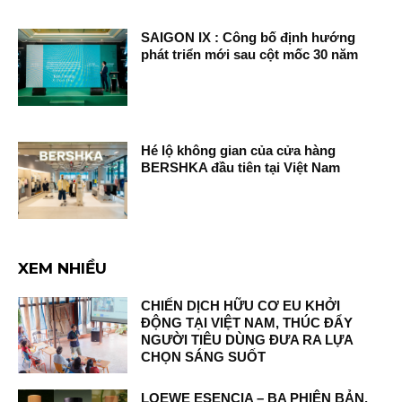
SAIGON IX : Công bố định hướng
phát triển mới sau cột mốc 30 năm
Hé lộ không gian của cửa hàng
BERSHKA đầu tiên tại Việt Nam
XEM NHIỀU
CHIẾN DỊCH HỮU CƠ EU KHỞI
ĐỘNG TẠI VIỆT NAM, THÚC ĐẨY
NGƯỜI TIÊU DÙNG ĐƯA RA LỰA
CHỌN SÁNG SUỐT
LOEWE ESENCIA – BA PHIÊN BẢN,