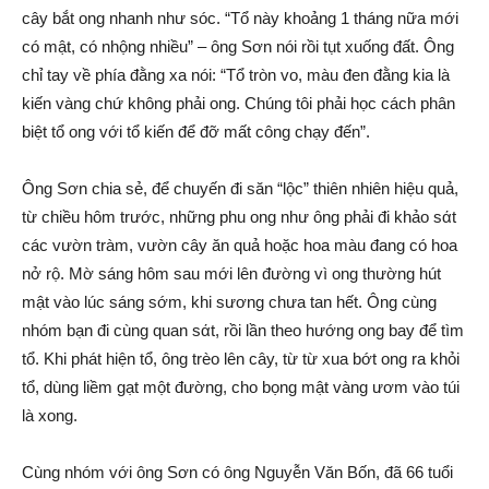
cây bắt ong nhanh như sóc. “Tổ này khoảng 1 tháng nữa mới
có mật, có nhộng nhiều” – ông Sơn nói rồi tụt xuống đất. Ông
chỉ tay về phía đằng xa nói: “Tổ tròn vo, màu đen đằng kia là
kiến vàng chứ không phải ong. Chúng tôi phải học cách phân
biệt tổ ong với tổ kiến để đỡ mấ‌t công chạy đến”.
Ông Sơn chia sẻ, để chuyến đi săn “lộc” thiên nhiên hiệu quả,
từ chiều hôm trước, những phu ong như ông phải đi khảo sά‌t
các vườn tràm, vườn cây ăn quả hoặc hoa màu đang có hoa
nở rộ. Mờ sáng hôm sau mới lên đường vì ong thường hút
mật vào lúc sáng sớm, khi sương chưa tan hết. Ông cùng
nhóm bạn đi cùng quan sά‌t, rồi lần theo hướng ong bay để tìm
tổ. Khi phát hiện tổ, ông trèo lên cây, từ từ xua bớt ong ra khỏi
tổ, dùng liềm gạt một đường, cho bọng mật vàng ươm vào túi
là xong.
Cùng nhóm với ông Sơn có ông Nguyễn Văn Bốn, đã 66 tuổi