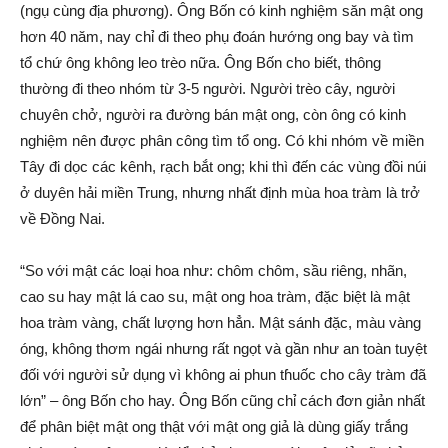
(ngụ cùng địa phương). Ông Bốn có kinh nghiệm săn mật ong
hơn 40 năm, nay chỉ đi theo phụ đoán hướng ong bay và tìm
tổ chứ ông không leo trèo nữa. Ông Bốn cho biết, thông
thường đi theo nhóm từ 3-5 người. Người trèo cây, người
chuyên chở, người ra đường bán mật ong, còn ông có kinh
nghiệm nên được phân công tìm tổ ong. Có khi nhóm về miền
Tây đi dọc các kênh, rạch bắt ong; khi thì đến các vùng đồi núi
ở duyên hải miền Trung, nhưng nhất định mùa hoa tràm là trở
về Đồng Nai.
“So với mật các loại hoa như: chôm chôm, sầu riêng, nhãn,
cao su hay mật lá cao su, mật ong hoa tràm, đặc biệt là mật
hoa tràm vàng, chất lượng hơn hẳn. Mật sánh đặc, màu vàng
óng, không thơm ngái nhưng rất ngọt và gần như an toàn tuyệt
đối với người sử dụng vì không ai phun tɦu‌ốc cho cây tràm đã
lớn” – ông Bốn cho hay. Ông Bốn cũng chỉ cách đơn giản nhất
để phân biệt mật ong thật với mật ong gi‌ả là dùng giấy tгắ‌ng