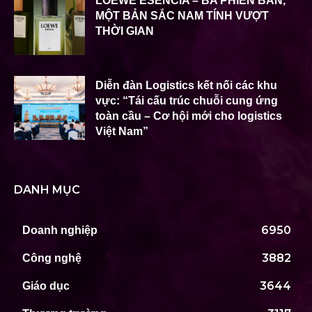
LOEWE ESENCIA – BA PHIÊN BẢN,
MỘT BẢN SẮC NAM TÍNH VƯỢT
THỜI GIAN
Diễn đàn Logistics kết nối các khu
vực: “Tái cấu trúc chuỗi cung ứng
toàn cầu – Cơ hội mới cho logistics
Việt Nam”
DANH MỤC
6950
Doanh nghiệp
3882
Công nghệ
3644
Giáo dục