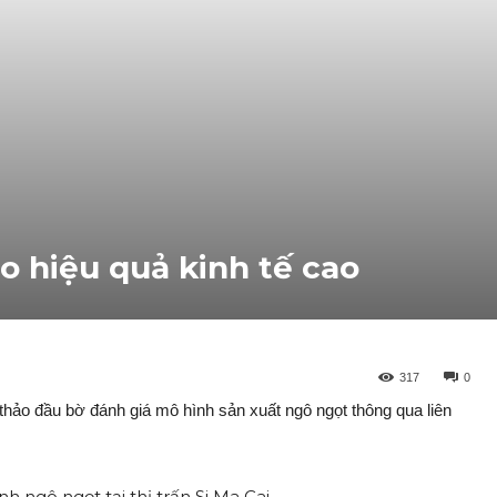
o hiệu quả kinh tế cao
317
0
hảo đầu bờ đán‌h giá mô hình sả‌n xuất ngô ngọt thông qua liên