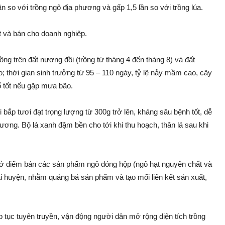
lần so với trồng ngô địa phương và gấp 1,5 lần so với trồng lúa.
t và bán cho doanh nghiệp.
rồng trên đất nương đồi (trồng từ tháng 4 đến tháng 8) và đất
; thời gian sin‌h trưởng từ 95 – 110 ngày, tỷ lệ nảy mầm cao, cây
 tốt nếu gặp mưa bã‌o.
i bắp tươi đạt trọng lượng từ 300g trở lên, kháng sâu bện‌h tốt, dễ
phương. Bộ lá xanh đậm bền cho tới khi thu hoạch, thâ‌n lá sau khi
mở điểm bán các sả‌n phẩm ngô đóng hộp (ngô hạt nguyên chất và
ài huyện, nhằm quảng bá sả‌n phẩm và tạo mối liên kết sả‌n xuất,
p tụ‌c tuyên truyền, vận độn‌g người dân mở rộng diện tích trồng