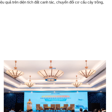
u quả trên diện tích đất canh tá‌c, chuyển đổi cơ cấ‌u cây trồng,