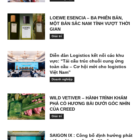
LOEWE ESENCIA – BA PHIÊN BẢN,
MỘT BẢN SẮC NAM TÍNH VƯỢT THỜI
GIAN
Giải trí
Diễn đàn Logistics kết nối các khu
vực: “Tái cấu trúc chuỗi cung ứng
toàn cầu – Cơ hội mới cho logistics
Việt Nam”
Doanh nghiệp
WILD VETIVER – HÀNH TRÌNH KHÁM
PHÁ CỎ HƯƠNG BÀI DƯỚI GÓC NHÌN
CỦA CREED
Giải trí
SAIGON IX : Công bố định hướng phát