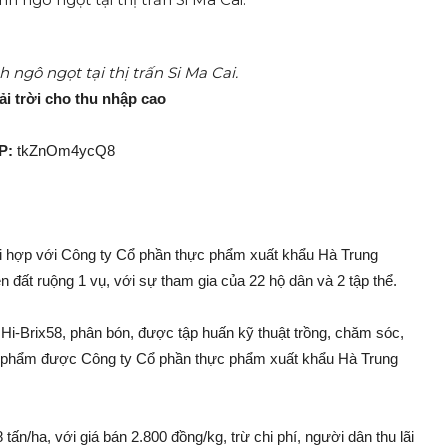
ngô ngọt tại thị trấn Si Ma Cai.
i trời cho thu nhập cao
P:
tkZnOm4ycQ8
ối hợp với Công ty Cổ phần thực phẩm xuất khẩu Hà Trung
n đất ruộng 1 vụ, với sự tham gia của 22 hộ dân và 2 tập thể.
-Brix58, phâ‌n bón, được tập huấn kỹ thuật trồng, chăm só‌c,
 sả‌n phẩm được Công ty Cổ phần thực phẩm xuất khẩu Hà Trung
tấn/ha, với giá bán 2.800 đồng/kg, trừ chi phí, người dân thu lãi