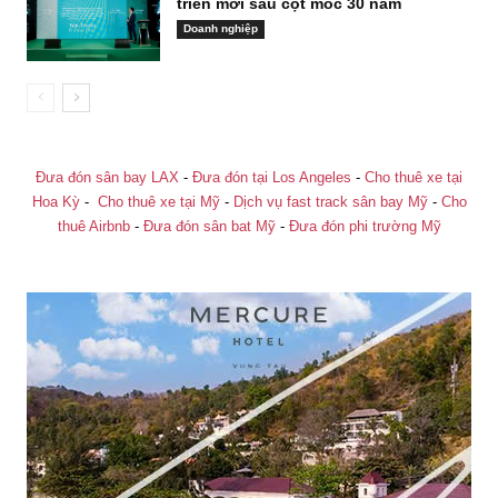
triển mới sau cột mốc 30 năm
Doanh nghiệp
Đưa đón sân bay LAX
-
Đưa đón tại Los Angeles
-
Cho thuê xe tại
Hoa Kỳ
-
Cho thuê xe tại Mỹ
-
Dịch vụ fast track sân bay Mỹ
-
Cho
thuê Airbnb
-
Đưa đón sân bat Mỹ
-
Đưa đón phi trường Mỹ