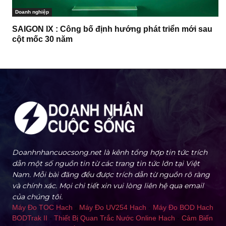
Doanh nghiệp
SAIGON IX : Công bố định hướng phát triển mới sau
cột mốc 30 năm
Doanhnhancuocsong.net là kênh tổng hợp tin tức trích
dẫn một số nguồn tin từ các trang tin tức lớn tại Việt
Nam. Mỗi bài đăng đều được trích dẫn từ nguồn rõ ràng
và chính xác. Mọi chi tiết xin vui lòng liên hệ qua email
của chúng tôi.
Máy Đo TOC Hach
-
Máy Đo UV254 Hach
-
Máy Đo BOD Hach
BODTrak II
-
Thiết Bị Quan Trắc Nước Online Hach
-
Cảm Biến