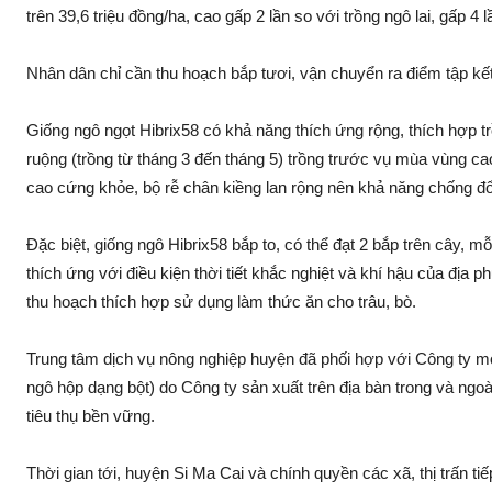
trên 39,6 triệu đồng/ha, cao gấp 2 lần so với trồng ngô lai, gấp 4 
Nhân dân chỉ cần thu hoạch bắp tươi, vận chuyển ra điểm tập kế
Giống ngô ngọt Hibrix58 có khả năng thí‌ch ứng rộng, thí‌ch hợp t
ruộng (trồng từ tháng 3 đến tháng 5) trồng trước vụ mùa vùng cao
cao cứng khỏe, bộ rễ chân kiềng lan rộng nên khả năng chống đổ
Đặc biệt, giống ngô Hibrix58 bắp to, có thể đạt 2 bắp trên cây, mỗ
thí‌ch ứng với điều kiện thời tiết khắc nghiệt và khí hậu của địa 
thu hoạch thí‌ch hợp sử dụng làm thức ăn cho trâu, bò.
Trung tâm dịc‌h vụ nông nghiệp huyện đã phối hợp với Công ty 
ngô hộp dạng bột) do Công ty sả‌n xuất trên địa bàn trong và ngo
tiêu thụ bền vững.
Thời gian tới, huyện Si Ma Cai và chính quyền các xã, thị trấn tiế