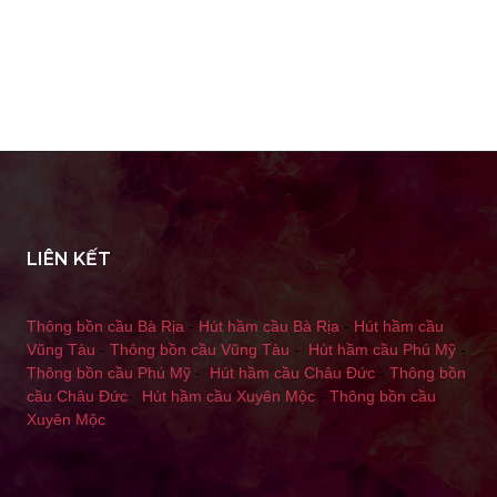
LIÊN KẾT
Thông bồn cầu Bà Rịa
-
Hút hầm cầu Bà Rịa
-
Hút hầm cầu
Vũng Tàu
-
Thông bồn cầu Vũng Tàu
-
Hút hầm cầu Phú Mỹ
-
Thông bồn cầu Phú Mỹ
-
Hút hầm cầu Châu Đức
-
Thông bồn
cầu Châu Đức
-
Hút hầm cầu Xuyên Mộc
-
Thông bồn cầu
Xuyên Mộc