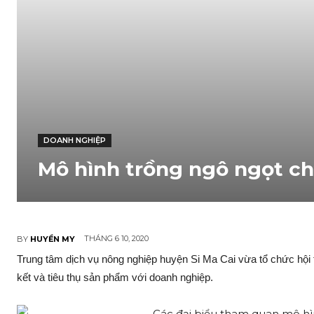
DOANH NGHIỆP
Mô hình trồng ngô ngọt ch
THÁNG 6 10, 2020
BY
HUYỀN MY
Trung tâm dịc‌h vụ nông nghiệp huyện Si Ma Cai vừa tổ chức hội t
kết và tiêu thụ sả‌n phẩm với doanh nghiệp.