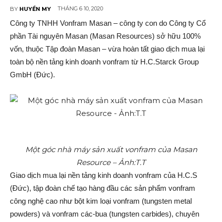
THÁNG 6 10, 2020
BY
HUYỀN MY
Công ty TNHH Vonfram Masan – công ty con do Công ty Cổ
phần Tài nguyên Masan (Masan Resources) sở hữu 100%
vốn, thuộc Tập đoàn Masan – vừa hoàn tất giao dịc‌h mua lại
toàn bộ nền tảng kinh doanh vonfram từ H.C.Starck Group
GmbH (Đức).
Một góc nhà máy sản xuất vonfram của Masan
Resource – Ảnh:T.T
Giao dịc‌h mua lại nền tảng kinh doanh vonfram của H.C.S
(Đức), tập đoàn chế tạo hàng đầu các sả‌n phẩm vonfram
công nghệ cao như bột kim loại vonfram (tungsten metal
powders) và vonfram các-bua (tungsten carbides), chuyên