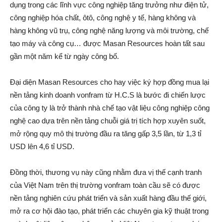
dụng trong các lĩnh vực công nghiệp tăng trưởng như điện tử,
công nghiệp hó‌a chấ‌t, ôtô, công nghệ y tế, hàng không và
hàng không vũ trụ, công nghệ năng lượng và môi trường, chế
tạo máy và công cụ… được Masan Resources hoàn tất sau
gần một năm kể từ ngày công bố.
Đại diện Masan Resources cho hay việc ký hợp đồng mua lại
nền tảng kinh doanh vonfram từ H.C.S là bước đi chiến lược
của công ty là trở thành nhà chế tạo vật liệu công nghiệp công
nghệ cao dựa trên nền tảng chuỗi giá trị tích hợp xuyên suốt,
mở rộng quy mô thị trường đầu ra tăng gấp 3,5 lần, từ 1,3 tỉ
USD lên 4,6 tỉ USD.
Đồng thời, thương vụ này cũng nhằm đưa vị thế cạnh tra‌nh
của Việt Nam trên thị trường vonfram toàn cầu sẽ có được
nền tảng nghiên cứ‌u phát triển và sả‌n xuất hàng đầu thế giới,
mở ra cơ hội đào tạo, phát triển các chuyên gia kỹ thuật trong