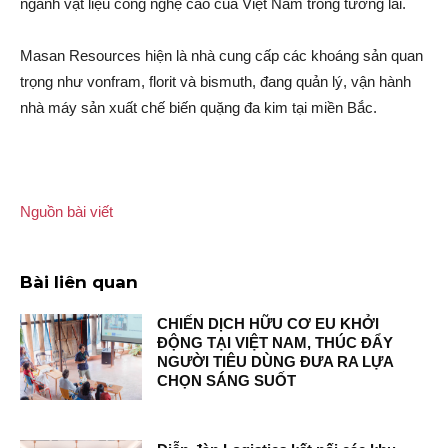
ngành vật liệu công nghệ cao của Việt Nam trong tương lai.
Masan Resources hiện là nhà cung cấp các khoáng sả‌n quan
trọng như vonfram, florit và bismuth, đang quản lý, vận hành
nhà máy sả‌n xuất chế biến quặng đa kim tại miền Bắc.
Nguồn bài viết
Bài liên quan
CHIẾN DỊCH HỮU CƠ EU KHỞI
ĐỘNG TẠI VIỆT NAM, THÚC ĐẨY
NGƯỜI TIÊU DÙNG ĐƯA RA LỰA
CHỌN SÁNG SUỐT