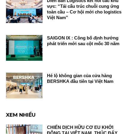
Diễn đàn Logistics kết nối các khu
vực: “Tái cấu trúc chuỗi cung ứng
toàn cầu – Cơ hội mới cho logistics
Việt Nam”
SAIGON IX : Công bố định hướng
phát triển mới sau cột mốc 30 năm
Hé lộ không gian của cửa hàng
BERSHKA đầu tiên tại Việt Nam
XEM NHIỀU
CHIẾN DỊCH HỮU CƠ EU KHỞI
ĐỘNG TẠI VIỆT NAM, THÚC ĐẨY