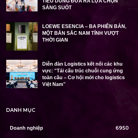
TIÊU DÙNG ĐƯA RA LỰA CHỌN
SÁNG SUỐT
LOEWE ESENCIA – BA PHIÊN BẢN,
MỘT BẢN SẮC NAM TÍNH VƯỢT
THỜI GIAN
Diễn đàn Logistics kết nối các khu
vực: “Tái cấu trúc chuỗi cung ứng
toàn cầu – Cơ hội mới cho logistics
Việt Nam”
DANH MỤC
6950
Doanh nghiệp