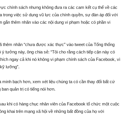
 vực chính sách nhưng không đưa ra các cam kết cụ thể về các
ọa trong việc sử dụng vũ lực của chính quyền, sự đàn áp đối với
nên gắn thêm nhãn vào các nội dung vi phạm hoặc có phần vi
ì đã thêm nhãn “chưa được xác thực” vào tweet của Tổng thống
ý tưởng này, ông chia sẻ: “Tôi cho rằng cách tiếp cận này có
g thích ngay cả khi nó không vi phạm chính sách của Facebook, vì
 kỹ lưỡng”.
 minh bạch hơn, xem xét liệu chúng ta có cần thay đổi bất cứ
ban quản trị có tiếng nói hơn.
n sau khi có hàng chục nhân viên của Facebook tổ chức một cuộc
công khai trên mạng xã hội về những bất đồng của họ với