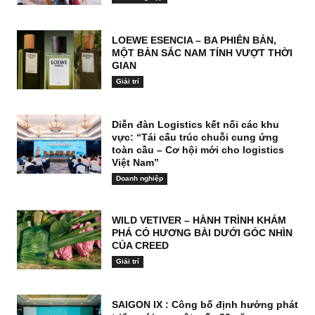
LOEWE ESENCIA – BA PHIÊN BẢN,
MỘT BẢN SẮC NAM TÍNH VƯỢT THỜI
GIAN
Giải trí
Diễn đàn Logistics kết nối các khu
vực: “Tái cấu trúc chuỗi cung ứng
toàn cầu – Cơ hội mới cho logistics
Việt Nam”
Doanh nghiệp
WILD VETIVER – HÀNH TRÌNH KHÁM
PHÁ CỎ HƯƠNG BÀI DƯỚI GÓC NHÌN
CỦA CREED
Giải trí
SAIGON IX : Công bố định hướng phát