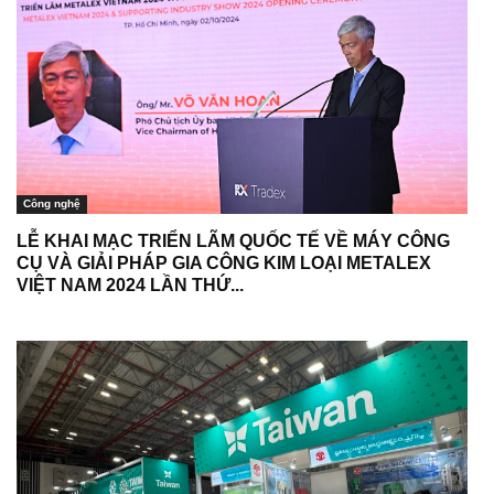
Công nghệ
LỄ KHAI MẠC TRIỂN LÃM QUỐC TẾ VỀ MÁY CÔNG
CỤ VÀ GIẢI PHÁP GIA CÔNG KIM LOẠI METALEX
VIỆT NAM 2024 LẦN THỨ...