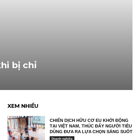
i bị chỉ
XEM NHIỀU
CHIẾN DỊCH HỮU CƠ EU KHỞI ĐỘNG
TẠI VIỆT NAM, THÚC ĐẨY NGƯỜI TIÊU
DÙNG ĐƯA RA LỰA CHỌN SÁNG SUỐT
Doanh nghiệp