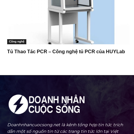
Công nghệ
Tủ Thao Tác PCR – Công nghệ tủ PCR của HUYLab
Doanhnhancuocsong.net là kênh tổng hợp tin tức trích
dẫn một số nguồn tin từ các trang tin tức lớn tại Việt