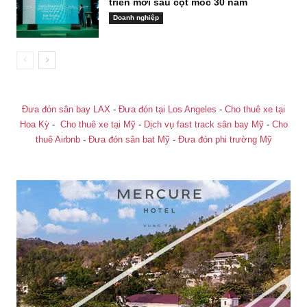
triển mới sau cột mốc 30 năm
Doanh nghiệp
Đưa đón sân bay LAX
-
Đưa đón tại Los Angeles
-
Cho thuê xe tại
Hoa Kỳ
-
Cho thuê xe tại Mỹ
-
Dịch vụ fast track sân bay Mỹ
-
Cho
thuê Airbnb
-
Đưa đón sân bat Mỹ
-
Đưa đón phi trường Mỹ