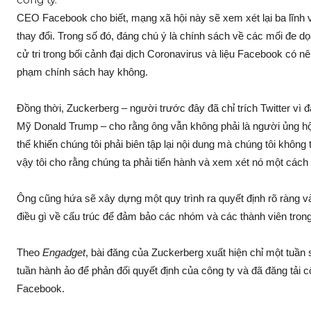
CEO Facebook cho biết, mạng xã hội này sẽ xem xét lại ba lĩnh
thay đổi. Trong số đó, đáng chú ý là chính sách về các mối đe d
cử tri trong bối cảnh đại dịch Coronavirus và liệu Facebook có 
phạm chính sách hay không.
Đồng thời, Zuckerberg – người trước đây đã chỉ trích Twitter v
Mỹ Donald Trump – cho rằng ông vẫn không phải là người ủng hộ 
thể khiến chúng tôi phải biên tập lại nội dung mà chúng tôi khôn
vậy tôi cho rằng chúng ta phải tiến hành và xem xét nó một cách
Ông cũng hứa sẽ xây dựng một quy trình ra quyết định rõ ràng và
điều gì về cấu trúc để đảm bảo các nhóm và các thành viên trong 
Theo
Engadget
, bài đăng của Zuckerberg xuất hiện chỉ một tuầ
tuần hành ảo để phản đối quyết định của công ty và đã đăng tải 
Facebook.