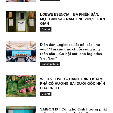
LOEWE ESENCIA – BA PHIÊN BẢN,
MỘT BẢN SẮC NAM TÍNH VƯỢT THỜI
GIAN
Giải trí
Diễn đàn Logistics kết nối các khu
vực: “Tái cấu trúc chuỗi cung ứng
toàn cầu – Cơ hội mới cho logistics
Việt Nam”
Doanh nghiệp
WILD VETIVER – HÀNH TRÌNH KHÁM
PHÁ CỎ HƯƠNG BÀI DƯỚI GÓC NHÌN
CỦA CREED
Giải trí
SAIGON IX : Công bố định hướng phát