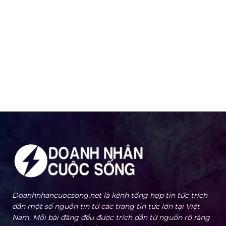
Doanhnhancuocsong.net là kênh tổng hợp tin tức trích
dẫn một số nguồn tin từ các trang tin tức lớn tại Việt
Nam. Mỗi bài đăng đều được trích dẫn từ nguồn rõ ràng