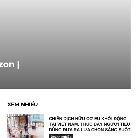
zon |
XEM NHIỀU
CHIẾN DỊCH HỮU CƠ EU KHỞI ĐỘNG
TẠI VIỆT NAM, THÚC ĐẨY NGƯỜI TIÊU
DÙNG ĐƯA RA LỰA CHỌN SÁNG SUỐT
Doanh nghiệp