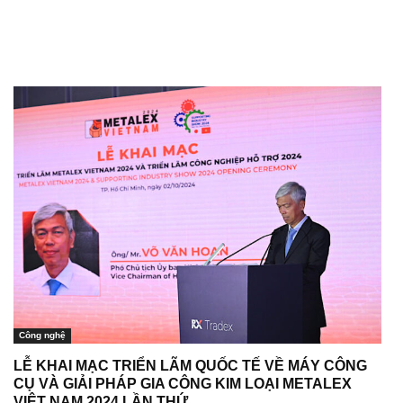
Công nghệ
LỄ KHAI MẠC TRIỂN LÃM QUỐC TẾ VỀ MÁY CÔNG
CỤ VÀ GIẢI PHÁP GIA CÔNG KIM LOẠI METALEX
VIỆT NAM 2024 LẦN THỨ...