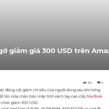
gờ giảm giá 300 USD trên Ama
351
0
tác động cắt giảm chi tiêu của người dùng sau khi hứng
 một lần nữa chào bán máy tính xách tay cao cấp
MacBook
ng mức giảm 300 USD.
xử lý Intel Core i7 (6 lõi), 16 GB RAM, SSD 512 GB và card đồ