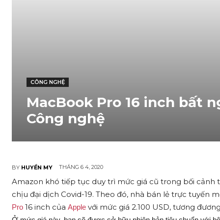
CÔNG NGHỆ
MacBook Pro 16 inch bất n
Công nghệ
THÁNG 6 4, 2020
BY
HUYỀN MY
Amazon khó tiếp tục duy trì mức giá cũ trong bối cảnh 
chịu đại dịch Covid-19. Theo đó, nhà bán lẻ trực tuyến
16 inch của
với mức giá 2.100 USD, tương đươ
Pro
Apple
Ở mức giá này, bạn sẽ được sở hữu phiên bản tiêu chuẩn với bộ 