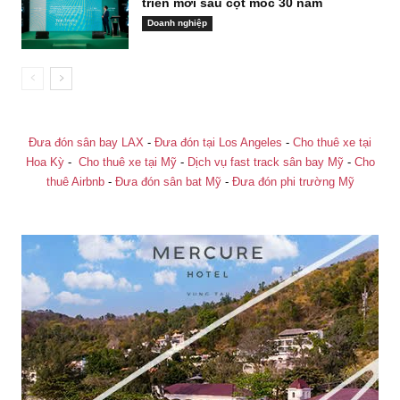
triển mới sau cột mốc 30 năm
Doanh nghiệp
Đưa đón sân bay LAX
-
Đưa đón tại Los Angeles
-
Cho thuê xe tại
Hoa Kỳ
-
Cho thuê xe tại Mỹ
-
Dịch vụ fast track sân bay Mỹ
-
Cho
thuê Airbnb
-
Đưa đón sân bat Mỹ
-
Đưa đón phi trường Mỹ