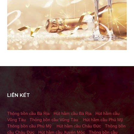
LIÊN KẾT
Thông bồn cầu Bà Rịa
-
Hút hầm cầu Bà Rịa
-
Hút hầm cầu
Vũng Tàu
-
Thông bồn cầu Vũng Tàu
-
Hút hầm cầu Phú Mỹ
-
Thông bồn cầu Phú Mỹ
-
Hút hầm cầu Châu Đức
-
Thông bồn
cầu Châu Đức
-
Hút hầm cầu Xuyên Mộc
-
Thông bồn cầu