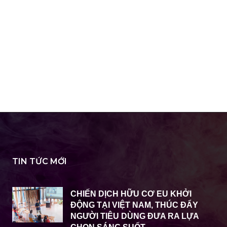
TIN TỨC MỚI
CHIẾN DỊCH HỮU CƠ EU KHỞI
ĐỘNG TẠI VIỆT NAM, THÚC ĐẨY
NGƯỜI TIÊU DÙNG ĐƯA RA LỰA