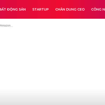
BẤT ĐỘNG SẢN
STARTUP
CHÂN DUNG CEO
CÔNG 
 Amazon...