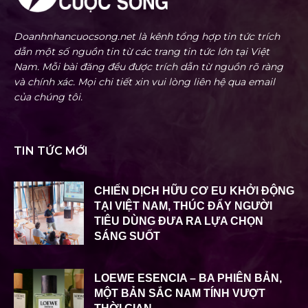
Doanhnhancuocsong.net là kênh tổng hợp tin tức trích
dẫn một số nguồn tin từ các trang tin tức lớn tại Việt
Nam. Mỗi bài đăng đều được trích dẫn từ nguồn rõ ràng
và chính xác. Mọi chi tiết xin vui lòng liên hệ qua email
của chúng tôi.
TIN TỨC MỚI
CHIẾN DỊCH HỮU CƠ EU KHỞI ĐỘNG
TẠI VIỆT NAM, THÚC ĐẨY NGƯỜI
TIÊU DÙNG ĐƯA RA LỰA CHỌN
SÁNG SUỐT
LOEWE ESENCIA – BA PHIÊN BẢN,
MỘT BẢN SẮC NAM TÍNH VƯỢT