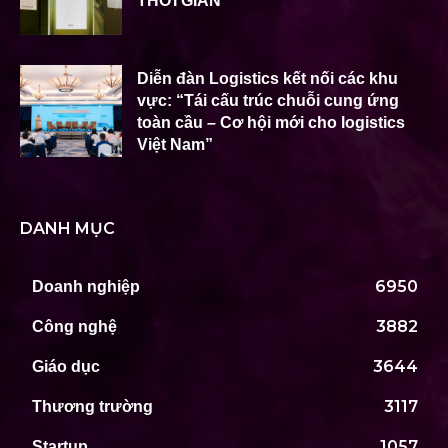
THỜI GIAN
Diễn đàn Logistics kết nối các khu
vực: “Tái cấu trúc chuỗi cung ứng
toàn cầu – Cơ hội mới cho logistics
Việt Nam”
DANH MỤC
6950
Doanh nghiệp
3882
Công nghệ
3644
Giáo dục
3117
Thương trường
1057
Startup