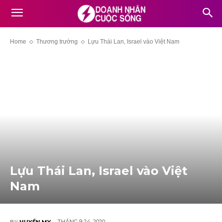
Home
Thương trường
Lựu Thái Lan, Israel vào Việt Nam
Lựu Thái Lan, Israel vào Việt
Nam
THÁNG 9 24, 2020
BY
HUYỀN MY