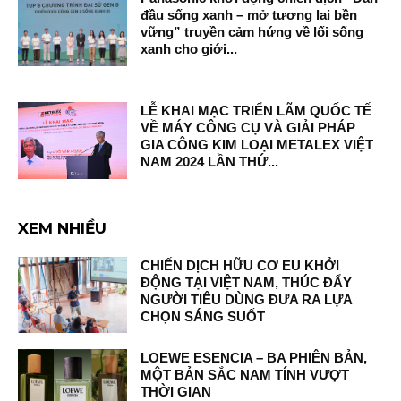
đầu sống xanh – mở tương lai bền
vững” truyền cảm hứng về lối sống
xanh cho giới...
LỄ KHAI MẠC TRIỂN LÃM QUỐC TẾ
VỀ MÁY CÔNG CỤ VÀ GIẢI PHÁP
GIA CÔNG KIM LOẠI METALEX VIỆT
NAM 2024 LẦN THỨ...
XEM NHIỀU
CHIẾN DỊCH HỮU CƠ EU KHỞI
ĐỘNG TẠI VIỆT NAM, THÚC ĐẨY
NGƯỜI TIÊU DÙNG ĐƯA RA LỰA
CHỌN SÁNG SUỐT
LOEWE ESENCIA – BA PHIÊN BẢN,
MỘT BẢN SẮC NAM TÍNH VƯỢT
THỜI GIAN