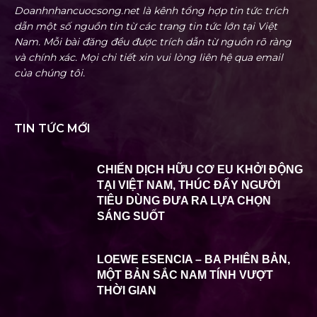
Doanhnhancuocsong.net là kênh tổng hợp tin tức trích
dẫn một số nguồn tin từ các trang tin tức lớn tại Việt
Nam. Mỗi bài đăng đều được trích dẫn từ nguồn rõ ràng
và chính xác. Mọi chi tiết xin vui lòng liên hệ qua email
của chúng tôi.
TIN TỨC MỚI
CHIẾN DỊCH HỮU CƠ EU KHỞI ĐỘNG
TẠI VIỆT NAM, THÚC ĐẨY NGƯỜI
TIÊU DÙNG ĐƯA RA LỰA CHỌN
SÁNG SUỐT
LOEWE ESENCIA – BA PHIÊN BẢN,
MỘT BẢN SẮC NAM TÍNH VƯỢT
THỜI GIAN