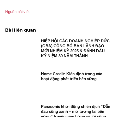
Nguồn bài viết
Bài liên quan
HIỆP HỘI CÁC DOANH NGHIỆP ĐỨC
(GBA) CÔNG BỐ BAN LÃNH ĐẠO
MỚI NHIỆM KỲ 2025 & ĐÁNH DẤU
KỶ NIỆM 30 NĂM THÀNH...
Home Credit: Kiên định trong các
hoạt động phát triển bền vững
Panasonic khởi động chiến dịch “Dẫn
đầu sống xanh – mở tương lai bền
vững” truyền cảm hứng về lối sống