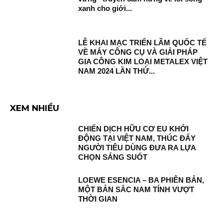
xanh cho giới...
LỄ KHAI MẠC TRIỂN LÃM QUỐC TẾ
VỀ MÁY CÔNG CỤ VÀ GIẢI PHÁP
GIA CÔNG KIM LOẠI METALEX VIỆT
NAM 2024 LẦN THỨ...
XEM NHIỀU
CHIẾN DỊCH HỮU CƠ EU KHỞI
ĐỘNG TẠI VIỆT NAM, THÚC ĐẨY
NGƯỜI TIÊU DÙNG ĐƯA RA LỰA
CHỌN SÁNG SUỐT
LOEWE ESENCIA – BA PHIÊN BẢN,
MỘT BẢN SẮC NAM TÍNH VƯỢT
THỜI GIAN