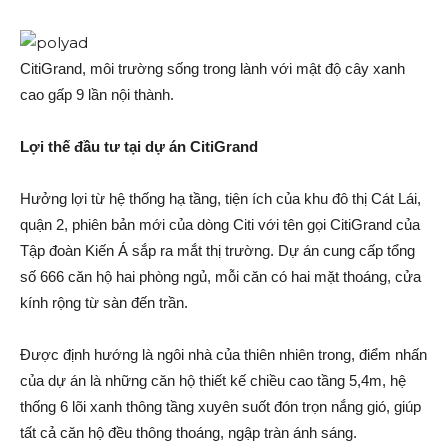
CitiGrand, môi trường sống trong lành với mật độ cây xanh
cao gấp 9 lần nội thành.
Lợi thế đầu tư tại dự án CitiGrand
Hưởng lợi từ hệ thống hạ tầng, tiện ích của khu đô thị Cát Lái,
quận 2, phiên bản mới của dòng Citi với tên gọi CitiGrand của
Tập đoàn Kiến Á sắp ra mắt thị trường. Dự án cung cấp tổng
số 666 căn hộ hai phòng ngủ, mỗi căn có hai mặt thoáng, cửa
kính rộng từ sàn đến trần.
Được định hướng là ngôi nhà của thiên nhiên trong, điểm nhấn
của dự án là những căn hộ thiết kế chiều cao tầng 5,4m, hệ
thống 6 lõi xanh thông tầng xuyên suốt đón trọn nắng gió, giúp
tất cả căn hộ đều thông thoáng, ngập tràn ánh sáng.