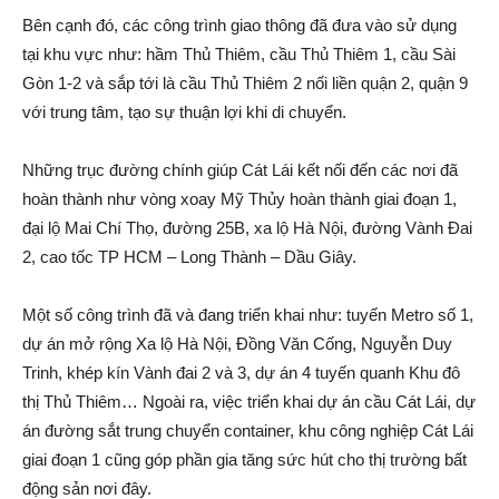
Bên cạnh đó, các công trình giao thông đã đưa vào sử dụng
tại khu vực như: hầm Thủ Thiêm, cầu Thủ Thiêm 1, cầu Sài
Gòn 1-2 và sắp tới là cầu Thủ Thiêm 2 nối liền quận 2, quận 9
với trung tâm, tạo sự thuận lợi khi di chuyển.
Những trục đường chính giúp Cát Lái kết nối đến các nơi đã
hoàn thành như vòng xoay Mỹ Thủy hoàn thành giai đoạn 1,
đại lộ Mai Chí Thọ, đường 25B, xa lộ Hà Nội, đường Vành Đai
2, cao tốc TP HCM – Long Thành – Dầu Giây.
Một số công trình đã và đang triển khai như: tuyến Metro số 1,
dự án mở rộng Xa lộ Hà Nội, Đồng Văn Cống, Nguyễn Duy
Trinh, khép kín Vành đai 2 và 3, dự án 4 tuyến quanh Khu đô
thị Thủ Thiêm… Ngoài ra, việc triển khai dự án cầu Cát Lái, dự
án đường sắt trung chuyển container, khu công nghiệp Cát Lái
giai đoạn 1 cũng góp phần gia tăng sức hút cho thị trường bất
động sản nơi đây.