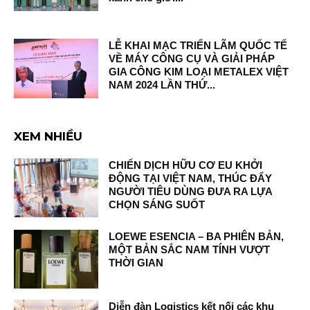
LỄ KHAI MẠC TRIỂN LÃM QUỐC TẾ
VỀ MÁY CÔNG CỤ VÀ GIẢI PHÁP
GIA CÔNG KIM LOẠI METALEX VIỆT
NAM 2024 LẦN THỨ...
XEM NHIỀU
CHIẾN DỊCH HỮU CƠ EU KHỞI
ĐỘNG TẠI VIỆT NAM, THÚC ĐẨY
NGƯỜI TIÊU DÙNG ĐƯA RA LỰA
CHỌN SÁNG SUỐT
LOEWE ESENCIA – BA PHIÊN BẢN,
MỘT BẢN SẮC NAM TÍNH VƯỢT
THỜI GIAN
Diễn đàn Logistics kết nối các khu