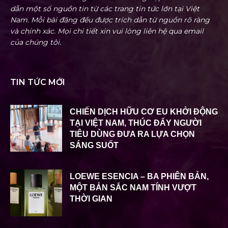
dẫn một số nguồn tin từ các trang tin tức lớn tại Việt
Nam. Mỗi bài đăng đều được trích dẫn từ nguồn rõ ràng
và chính xác. Mọi chi tiết xin vui lòng liên hệ qua email
của chúng tôi.
TIN TỨC MỚI
CHIẾN DỊCH HỮU CƠ EU KHỞI ĐỘNG
TẠI VIỆT NAM, THÚC ĐẨY NGƯỜI
TIÊU DÙNG ĐƯA RA LỰA CHỌN
SÁNG SUỐT
LOEWE ESENCIA – BA PHIÊN BẢN,
MỘT BẢN SẮC NAM TÍNH VƯỢT
THỜI GIAN