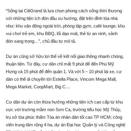
“Sống tại CitiGrand là lựa chọn phong cách sống thời thượng
với những tiện ích đón đầu xu hướng, đặt trên đỉnh tòa nhà
như: khu vận động ngoài trời, phòng tập gym, café lounge, khu
vui chơi trẻ em, khu BBQ, lối dạo mát, thẻ từ an ninh, sảnh
đón sang trọng…”, chủ đầu tư mô tả.
Dự án cũng sở hữu lợi thế về kết nối giao thông nhanh chóng,
thuận tiện. Từ đây, cư dân chỉ mất 9 phút để đến Phú Mỹ
Hưng và 15 phút để đến quận 1. Và với 5 – 10 phút lái xe, cư
dân có thể di chuyển tới Estella Place, Vincom Mega Mall,
Mega Market, CoopMart, Big C…
Cư dân dự án còn thừa hưởng những tiện ích cao cấp từ khu
vực với trường mầm non Sơn Ca, trường tiểu học Mỹ Thủy,
trụ sở tòa phúc thẩm Tòa án nhân dân tối cao TP HCM; công
viên trung tâm rộng 4 ha, dự án Đại học Quản lý và Công nghệ