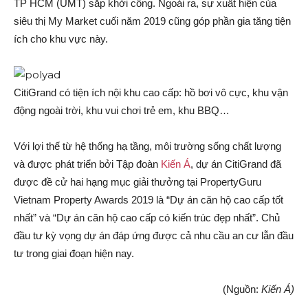
TP HCM (UMT) sắp khởi công. Ngoài ra, sự xuất hiện của
siêu thị My Market cuối năm 2019 cũng góp phần gia tăng tiện
ích cho khu vực này.
CitiGrand có tiện ích nội khu cao cấp: hồ bơi vô cực, khu vận
động ngoài trời, khu vui chơi trẻ em, khu BBQ…
Với lợi thế từ hệ thống hạ tầng, môi trường sống chất lượng
và được phát triển bởi Tập đoàn
K
iến Á
, dự án CitiGrand đã
được đề cử hai hạng mục giải thưởng tại PropertyGuru
Vietnam Property Awards 2019 là “Dự án căn hộ cao cấp tốt
nhất” và “Dự án căn hộ cao cấp có kiến trúc đẹp nhất”. Chủ
đầu tư kỳ vọng dự án đáp ứng được cả nhu cầu an cư lẫn đầu
tư trong giai đoạn hiện nay.
(Nguồn:
Kiến Á)