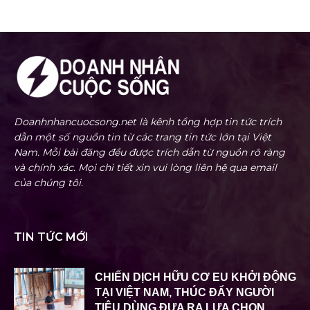
Doanhnhancuocsong.net là kênh tổng hợp tin tức trích
dẫn một số nguồn tin từ các trang tin tức lớn tại Việt
Nam. Mỗi bài đăng đều được trích dẫn từ nguồn rõ ràng
và chính xác. Mọi chi tiết xin vui lòng liên hệ qua email
của chúng tôi.
TIN TỨC MỚI
CHIẾN DỊCH HỮU CƠ EU KHỞI ĐỘNG
TẠI VIỆT NAM, THÚC ĐẨY NGƯỜI
TIÊU DÙNG ĐƯA RA LỰA CHỌN