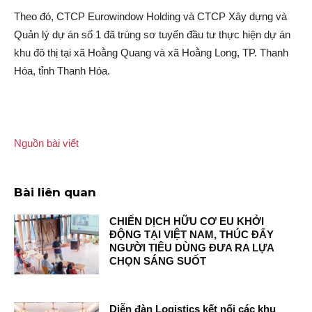
Theo đó, CTCP Eurowindow Holding và CTCP Xây dựng và
Quản lý dự á‌n số 1 đã trúng sơ tuyển đầu tư thực hiện dự á‌n
khu đô thị tại xã Hoằng Quang và xã Hoằng Long, TP. Thanh
Hóa, tỉnh Thanh Hóa.
Nguồn bài viết
Bài liên quan
CHIẾN DỊCH HỮU CƠ EU KHỞI
ĐỘNG TẠI VIỆT NAM, THÚC ĐẨY
NGƯỜI TIÊU DÙNG ĐƯA RA LỰA
CHỌN SÁNG SUỐT
Diễn đàn Logistics kết nối các khu