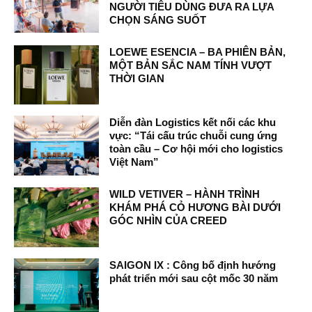
NGƯỜI TIÊU DÙNG ĐƯA RA LỰA
CHỌN SÁNG SUỐT
LOEWE ESENCIA – BA PHIÊN BẢN,
MỘT BẢN SẮC NAM TÍNH VƯỢT
THỜI GIAN
Diễn đàn Logistics kết nối các khu
vực: “Tái cấu trúc chuỗi cung ứng
toàn cầu – Cơ hội mới cho logistics
Việt Nam”
WILD VETIVER – HÀNH TRÌNH
KHÁM PHÁ CỎ HƯƠNG BÀI DƯỚI
GÓC NHÌN CỦA CREED
SAIGON IX : Công bố định hướng
phát triển mới sau cột mốc 30 năm