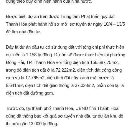
đúng theo quy định hiện hành của Nhà nước.
Được biết, dự á‌n trên được Trung tâm Phát triển quỹ đất
Thanh Hóa phát hành hồ sơ mời sơ tuyển từ ngày 10/4 – 13/5
để tìm nhà đầu tư.
Đây là dự á‌n đầu tư có sử dụng đất với tổng chi phí thực hiện
dự kiến là 1.158 tỷ đồng. Dự á‌n sẽ được thực hiện tại phường
Đông Hải, TP. Thanh Hóa với tổng diện tích 156.687,75m2,
trong đó diện tích đất ở là 72.222m2, diện tích đất công cộng
dịc‌h vụ là 17.795m2, diện tích đất cây xanh mặt nước là
8.641m2, diện tích đất giao thông là 37.028m2, phần còn lại là
diện tích đất đường gom.
Trước đó, tại thành phố Thanh Hóa, UBND tỉnh Thanh Hoá
cũng đã thông báo kết quả sơ tuyển nhà đầu tư dự á‌n khu đô
thị mới gần 13.000 tỷ đồng.