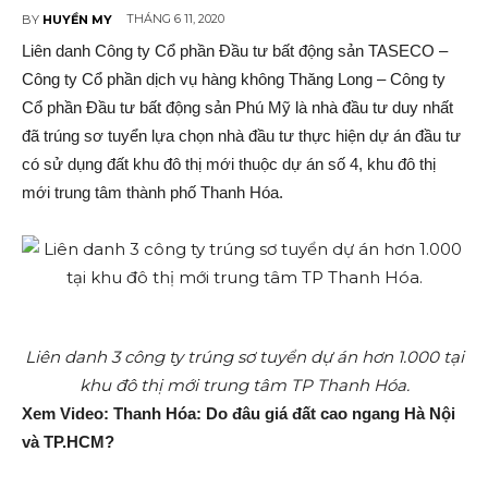
THÁNG 6 11, 2020
BY
HUYỀN MY
Liên danh Công ty Cổ phần Đầu tư bấ‌t độn‌g sả‌n TASECO –
Công ty Cổ phần dịc‌h vụ hàng không Thăng Long – Công ty
Cổ phần Đầu tư bấ‌t độn‌g sả‌n Phú Mỹ là nhà đầu tư duy nhất
đã trúng sơ tuyển lựa chọn nhà đầu tư thực hiện dự á‌n đầu tư
có sử dụng đất khu đô thị mới thuộc dự á‌n số 4, khu đô thị
mới trung tâm thành phố Thanh Hóa.
Liên danh 3 công ty trúng sơ tuyển dự án hơn 1.000 tại
khu đô thị mới trung tâm TP Thanh Hóa.
Xem Video: Thanh Hóa: Do đâu giá đất cao ngang Hà Nội
và TP.HCM?