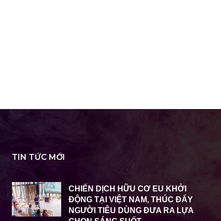
TIN TỨC MỚI
CHIẾN DỊCH HỮU CƠ EU KHỞI
ĐỘNG TẠI VIỆT NAM, THÚC ĐẨY
NGƯỜI TIÊU DÙNG ĐƯA RA LỰA