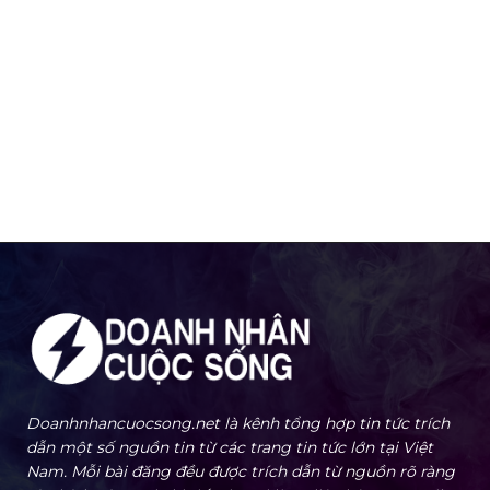
Doanhnhancuocsong.net là kênh tổng hợp tin tức trích
dẫn một số nguồn tin từ các trang tin tức lớn tại Việt
Nam. Mỗi bài đăng đều được trích dẫn từ nguồn rõ ràng