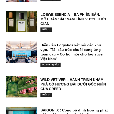
LOEWE ESENCIA – BA PHIÊN BẢN,
MỘT BẢN SẮC NAM TÍNH VƯỢT THỜI
GIAN
Giải trí
Diễn đàn Logistics kết nối các khu
vực: “Tái cấu trúc chuỗi cung ứng
toàn cầu – Cơ hội mới cho logistics
Việt Nam”
Doanh nghiệp
WILD VETIVER – HÀNH TRÌNH KHÁM
PHÁ CỎ HƯƠNG BÀI DƯỚI GÓC NHÌN
CỦA CREED
Giải trí
SAIGON IX : Công bố định hướng phát