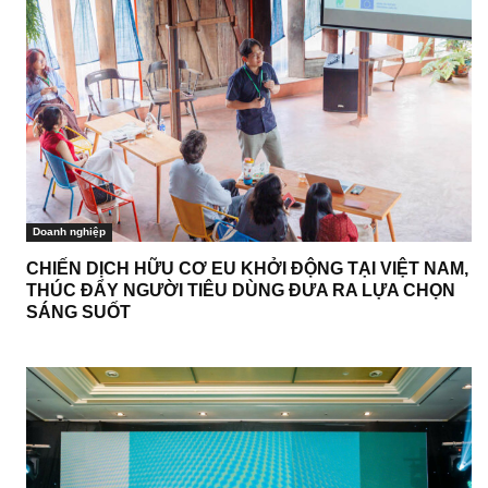
Doanh nghiệp
CHIẾN DỊCH HỮU CƠ EU KHỞI ĐỘNG TẠI VIỆT NAM,
THÚC ĐẨY NGƯỜI TIÊU DÙNG ĐƯA RA LỰA CHỌN
SÁNG SUỐT