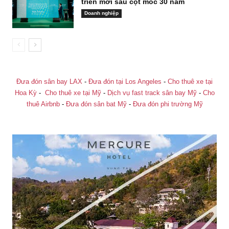
triển mới sau cột mốc 30 năm
Doanh nghiệp
Đưa đón sân bay LAX
-
Đưa đón tại Los Angeles
-
Cho thuê xe tại
Hoa Kỳ
-
Cho thuê xe tại Mỹ
-
Dịch vụ fast track sân bay Mỹ
-
Cho
thuê Airbnb
-
Đưa đón sân bat Mỹ
-
Đưa đón phi trường Mỹ