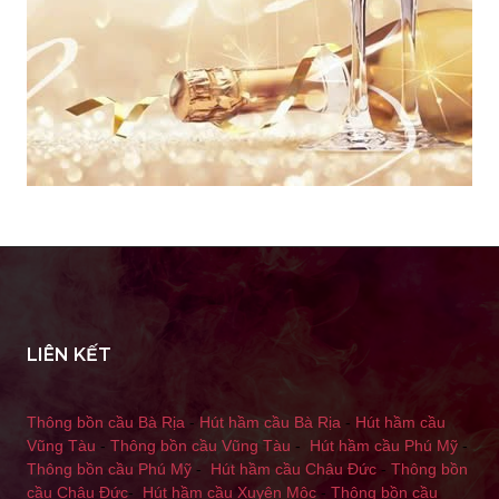
LIÊN KẾT
Thông bồn cầu Bà Rịa
-
Hút hầm cầu Bà Rịa
-
Hút hầm cầu
Vũng Tàu
-
Thông bồn cầu Vũng Tàu
-
Hút hầm cầu Phú Mỹ
-
Thông bồn cầu Phú Mỹ
-
Hút hầm cầu Châu Đức
-
Thông bồn
cầu Châu Đức
-
Hút hầm cầu Xuyên Mộc
-
Thông bồn cầu