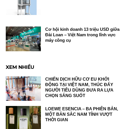
Cơ hội kinh doanh 13 triệu USD giữa
Đài Loan – Việt Nam trong lĩnh vực
máy công cụ
XEM NHIỀU
CHIẾN DỊCH HỮU CƠ EU KHỞI
ĐỘNG TẠI VIỆT NAM, THÚC ĐẨY
NGƯỜI TIÊU DÙNG ĐƯA RA LỰA
CHỌN SÁNG SUỐT
LOEWE ESENCIA – BA PHIÊN BẢN,
MỘT BẢN SẮC NAM TÍNH VƯỢT
THỜI GIAN