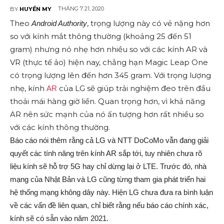
THÁNG 7 21, 2020
BY
HUYỀN MY
Theo
, trọng lượng này có vẻ nặng hơn
Android Authority
so với kính mắt thông thường (khoảng 25 đến 51
gram) nhưng nó nhẹ hơn nhiều so với các kính AR và
VR (thực tế ảo) hiện nay, chẳng hạn Magic Leap One
có trọng lượng lên đến hơn 345 gram. Với trọng lượng
nhẹ, kính
của LG sẽ giúp trải nghiệm đeo trên đầu
AR
thoải mái hàng giờ liền. Quan trọng hơn, vì khả năng
AR nên sức mạnh của nó ấn tượng hơn rất nhiều so
với các kính thông thường.
Báo cáo nói thêm rằng cả LG và NTT DoCoMo vẫn đang giải
quyết các tính năng trên kính AR sắp tới, tuy nhiên chưa rõ
liệu kính sẽ hỗ trợ 5G hay chỉ dừng lại ở LTE. Trước đó, nhà
mạng của Nhật Bản và LG cũng từng tham gia phát triển hai
hệ thống mạng không dây này. Hiện LG chưa đưa ra bình luận
về các vấn đề liên quan, chỉ biết rằng nếu báo cáo chính xác,
kính sẽ có sẵn vào năm 2021.