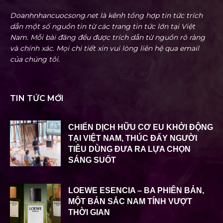
Doanhnhancuocsong.net là kênh tổng hợp tin tức trích
dẫn một số nguồn tin từ các trang tin tức lớn tại Việt
Nam. Mỗi bài đăng đều được trích dẫn từ nguồn rõ ràng
và chính xác. Mọi chi tiết xin vui lòng liên hệ qua email
của chúng tôi.
TIN TỨC MỚI
CHIẾN DỊCH HỮU CƠ EU KHỞI ĐỘNG
TẠI VIỆT NAM, THÚC ĐẨY NGƯỜI
TIÊU DÙNG ĐƯA RA LỰA CHỌN
SÁNG SUỐT
LOEWE ESENCIA – BA PHIÊN BẢN,
MỘT BẢN SẮC NAM TÍNH VƯỢT
THỜI GIAN