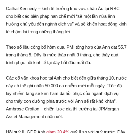
Cathal Kennedy – kinh tế trưởng khu vực châu Âu tại RBC
cho biết các biện pháp hạn chế mới “sẽ một lần nữa ảnh
hưởng chủ yếu đến ngành dịch vụ” và sẽ khiến hoạt động kinh
tế chậm lại trong những tháng tới.
Theo số liệu công bố hôm qua, PMI tổng hợp của Anh đạt 55,7
trong tháng 9. Đây là mức thấp nhất 3 tháng, cho thấy quá
trình phục hồi kinh tế tại đây bắt đầu mất đà.
Các cố vấn khoa học tại Anh cho biết đến giữa tháng 10, nước
này có thể ghi nhận 50.000 ca nhiễm mới mỗi ngày. “Tốc độ
lây nhiễm tăng sẽ kìm hãm đà hồi phục của ngành dịch vụ,
cho thấy con đường phía trước với Anh sẽ rất khó khăn”,
Ambrose Crofton – chiến lược gia thị trường tại JPMorgan
Asset Management nhận xét.
Hồi quý II, GDP Anh
giảm 20,4%
quý II so với quý trước. Đây