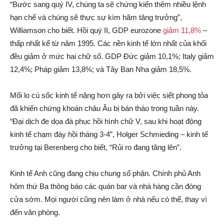
“Bước sang quý IV, chúng ta sẽ chứng kiến thêm nhiều lệnh
hạn chế và chúng sẽ thực sự kìm hãm tăng trưởng”,
Williamson cho biết. Hồi quý II, GDP eurozone
giảm 11,8%
–
thấp nhất kể từ năm 1995. Các nền kinh tế lớn nhất của khối
đều giảm ở mức hai chữ số. GDP Đức giảm 10,1%; Italy giảm
12,4%; Pháp giảm 13,8%; và Tây Ban Nha giảm 18,5%.
Mối lo cú sốc kinh tế nặng hơn gây ra bởi việc siết phong tỏa
đã khiến chứng khoán châu Âu bị bán tháo trong tuần này.
“Đại dịch đe dọa đà phục hồi hình chữ V, sau khi hoạt động
kinh tế chạm đáy hồi tháng 3-4”, Holger Schmieding – kinh tế
trưởng tại Berenberg cho biết, “Rủi ro đang tăng lên”.
Kinh tế Anh cũng đang chịu chung số phận. Chính phủ Anh
hôm thứ Ba thông báo các quán bar và nhà hàng cần đóng
cửa sớm. Mọi người cũng nên làm ở nhà nếu có thể, thay vì
đến văn phòng.