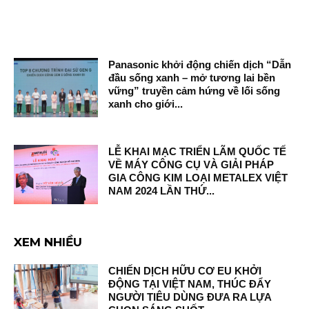
Panasonic khởi động chiến dịch “Dẫn
đầu sống xanh – mở tương lai bền
vững” truyền cảm hứng về lối sống
xanh cho giới...
LỄ KHAI MẠC TRIỂN LÃM QUỐC TẾ
VỀ MÁY CÔNG CỤ VÀ GIẢI PHÁP
GIA CÔNG KIM LOẠI METALEX VIỆT
NAM 2024 LẦN THỨ...
XEM NHIỀU
CHIẾN DỊCH HỮU CƠ EU KHỞI
ĐỘNG TẠI VIỆT NAM, THÚC ĐẨY
NGƯỜI TIÊU DÙNG ĐƯA RA LỰA