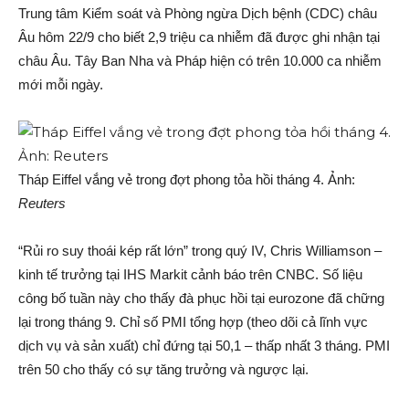
Trung tâm Kiểm soát và Phòng ngừa Dịch bệnh (CDC) châu
Âu hôm 22/9 cho biết 2,9 triệu ca nhiễm đã được ghi nhận tại
châu Âu. Tây Ban Nha và Pháp hiện có trên 10.000 ca nhiễm
mới mỗi ngày.
Tháp Eiffel vắng vẻ trong đợt phong tỏa hồi tháng 4. Ảnh:
Reuters
“Rủi ro suy thoái kép rất lớn” trong quý IV, Chris Williamson –
kinh tế trưởng tại IHS Markit cảnh báo trên CNBC. Số liệu
công bố tuần này cho thấy đà phục hồi tại eurozone đã chững
lại trong tháng 9. Chỉ số PMI tổng hợp (theo dõi cả lĩnh vực
dịch vụ và sản xuất) chỉ đứng tại 50,1 – thấp nhất 3 tháng. PMI
trên 50 cho thấy có sự tăng trưởng và ngược lại.