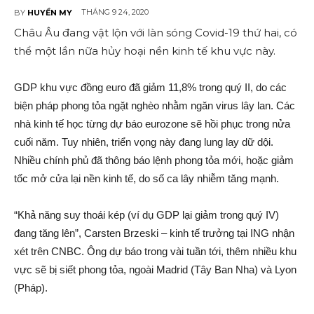
THÁNG 9 24, 2020
BY
HUYỀN MY
Châu Âu đang vật lộn với làn sóng Covid-19 thứ hai, có
thể một lần nữa hủy hoại nền kinh tế khu vực này.
GDP khu vực đồng euro đã giảm 11,8% trong quý II, do các
biện pháp phong tỏa ngặt nghèo nhằm ngăn virus lây lan. Các
nhà kinh tế học từng dự báo eurozone sẽ hồi phục trong nửa
cuối năm. Tuy nhiên, triển vọng này đang lung lay dữ dội.
Nhiều chính phủ đã thông báo lệnh phong tỏa mới, hoặc giảm
tốc mở cửa lại nền kinh tế, do số ca lây nhiễm tăng mạnh.
“Khả năng suy thoái kép (ví dụ GDP lại giảm trong quý IV)
đang tăng lên”, Carsten Brzeski – kinh tế trưởng tại ING nhận
xét trên CNBC. Ông dự báo trong vài tuần tới, thêm nhiều khu
vực sẽ bị siết phong tỏa, ngoài Madrid (Tây Ban Nha) và Lyon
(Pháp).