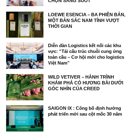
CHỌN SÁNG SUỐT
LOEWE ESENCIA – BA PHIÊN BẢN,
MỘT BẢN SẮC NAM TÍNH VƯỢT
THỜI GIAN
Diễn đàn Logistics kết nối các khu
vực: “Tái cấu trúc chuỗi cung ứng
toàn cầu – Cơ hội mới cho logistics
Việt Nam”
WILD VETIVER – HÀNH TRÌNH
KHÁM PHÁ CỎ HƯƠNG BÀI DƯỚI
GÓC NHÌN CỦA CREED
SAIGON IX : Công bố định hướng
phát triển mới sau cột mốc 30 năm