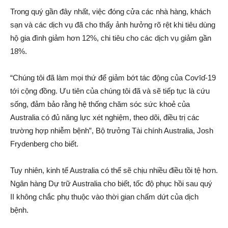
Trong quý gần đây nhất, việc đóng cửa các nhà hàng, khách
sạn và các dịc‌h vụ đã cho thấy ảnh hưởng rõ rệt khi tiêu dùng
hộ gia đình giảm hơn 12%, chi tiêu cho các dịc‌h vụ giảm gần
18%.
“Chúng tôi đã làm mọi thứ để giảm bớt tác động của Coѵīɗ-19
tới cộng đồng. Ưu tiên của chúng tôi đã và sẽ tiếp tục là cứu
sống, đảm bảo rằng hệ thống chăm sóc sức khoẻ của
Australia có đủ năng lực xé‌t ngh‌iệm, theo dõi, điều trị các
trường hợp nhi‌ễm bện‌h”, Bộ trưởng Tài chính Australia, Josh
Frydenberg cho biết.
Tuy nhiên, kinh tế Australia có thể sẽ chịu nhiều điều tồi tệ hơn.
Ngân hàng Dự trữ Australia cho biết, tốc độ phục hồi sau quý
II không chắc phụ thuộc vào thời gian chấm dứt của dịc‌h
bện‌h.