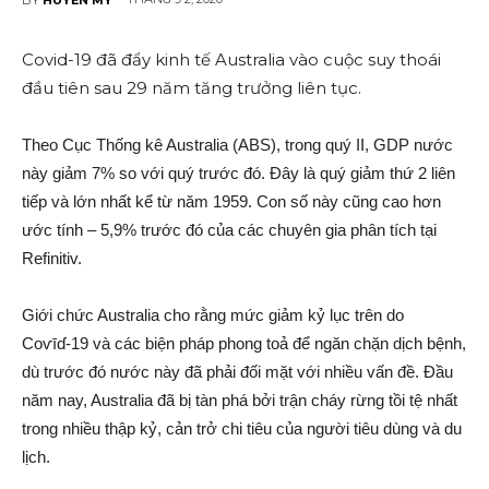
Covid-19 đã đẩy kinh tế Australia vào cuộc suy thoái
đầu tiên sau 29 năm tăng trưởng liên tục.
Theo Cục Thống kê Australia (ABS), trong quý II, GDP nước
này giảm 7% so với quý trước đó. Đây là quý giảm thứ 2 liên
tiếp và lớn nhất kể từ năm 1959. Con số này cũng cao hơn
ước tính – 5,9% trước đó của các chuyên gia phân tích tại
Refinitiv.
Giới chức Australia cho rằng mức giảm kỷ lục trên do
Coѵīɗ-19 và các biện pháp phong toả để ngăn chặn dịc‌h bện‌h,
dù trước đó nước này đã phải đối mặt với nhiều vấn đề. Đầu
năm nay, Australia đã bị tàn phá bởi trận cháy rừng tồi tệ nhất
trong nhiều thập kỷ, cản trở chi tiêu của người tiêu dùng và du
lịch.