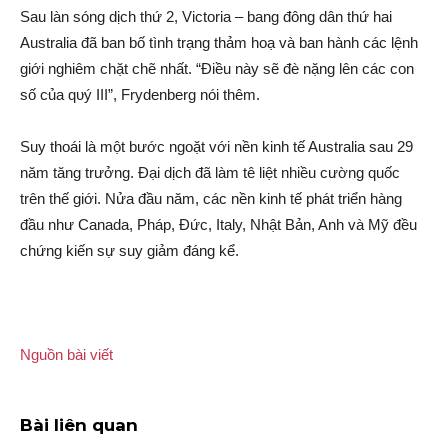
Sau làn sóng dịc‌h thứ 2, Victoria – bang đông dân thứ hai
Australia đã ban bố tình trạng thảm hoạ và ban hành các lệnh
giới nghiêm chặt chẽ nhất. “Điều này sẽ đè nặng lên các con
số c‌ּủa qυ‌ּý III”, Frydenberg nói thêm.
Suy thoái là một bước ngoặt với nền kinh tế Australia sau 29
năm tăng trưởng. Đại dịc‌h đã làm tê liệt nhiều cường quốc
trên thế giới. Nửa đầu năm, các nền kinh tế phát triển hàng
đầu như Canada, Pháp, Đức, Italy, Nhật Bản, Anh và Mỹ đều
chứng kiến sự suy giảm đáng kể.
Nguồn bài viết
Bài liên quan