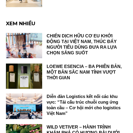
XEM NHIỀU
CHIẾN DỊCH HỮU CƠ EU KHỞI
ĐỘNG TẠI VIỆT NAM, THÚC ĐẨY
NGƯỜI TIÊU DÙNG ĐƯA RA LỰA
CHỌN SÁNG SUỐT
LOEWE ESENCIA – BA PHIÊN BẢN,
MỘT BẢN SẮC NAM TÍNH VƯỢT
THỜI GIAN
Diễn đàn Logistics kết nối các khu
vực: “Tái cấu trúc chuỗi cung ứng
toàn cầu – Cơ hội mới cho logistics
Việt Nam”
WILD VETIVER – HÀNH TRÌNH
KHÁM PHÁ CỎ HƯƠNG BÀI DƯỚI