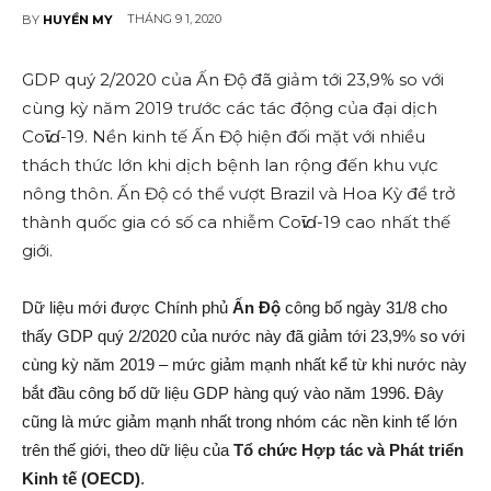
THÁNG 9 1, 2020
BY
HUYỀN MY
GDP quý 2/2020 của Ấn Độ đã giảm tới 23,9% so với
cùng kỳ năm 2019 trước các tác động của đại dịc‌h
Coѵīɗ-19. Nền kinh tế Ấn Độ hiện đối mặt với nhiều
thách thức lớn khi dịc‌h bện‌h lan rộng đến khu vực
nông thôn. Ấn Độ có thể vượt Brazil và Hoa Kỳ để trở
thành quốc gia có số ca nhi‌ễm Coѵīɗ-19 cao nhất thế
giới.
Dữ liệu mới được Chính phủ
Ấn Độ
công bố ngày 31/8 cho
thấy GDP quý 2/2020 của nước này đã giảm tới 23,9% so với
cùng kỳ năm 2019 – mức giảm mạnh nhất kể từ khi nước này
bắt đầu công bố dữ liệu GDP hàng quý vào năm 1996. Đây
cũng là mức giảm mạnh nhất trong nhóm các nền kinh tế lớn
trên thế giới, theo dữ liệu của
Tổ chức Hợp tác và Phát triển
Kinh tế (OECD)
.