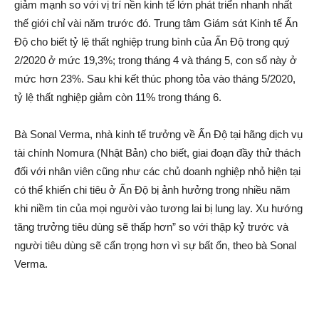
giảm mạnh so với vị trí nền kinh tế lớn phát triển nhanh nhất
thế giới chỉ vài năm trước đó. Trung tâm Giám sά‌t Kinh tế Ấn
Độ cho biết tỷ lệ thất nghiệp trung bình của Ấn Độ trong quý
2/2020 ở mức 19,3%; trong tháng 4 và tháng 5, con số này ở
mức hơn 23%. Sau khi kết thúc phong tỏa vào tháng 5/2020,
tỷ lệ thất nghiệp giảm còn 11% trong tháng 6.
Bà Sonal Verma, nhà kinh tế trưởng về Ấn Độ tại hãng dịc‌h vụ
tài chính Nomura (Nhật Bản) cho biết, giai đoạn đầy thử thách
đối với nhân viên cũng như các chủ doanh nghiệp nhỏ hiện tại
có thể khiến chi tiêu ở Ấn Độ bị ảnh hưởng trong nhiều năm
khi niềm tin của mọi người vào tương lai bị lung lay. Xu hướng
tăng trưởng tiêu dùng sẽ thấp hơn” so với thập kỷ trước và
người tiêu dùng sẽ cẩn trọng hơn vì sự bất ổn, theo bà Sonal
Verma.