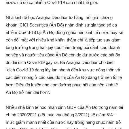
nước có số ca nhi‌ễm Coѵīɗ-19 cao nhất thế giới.
Nhà kinh tế học Anagha Deodhar từ hãng môi giới chứng
khoán ICICI Securities (Ấn Độ) nhận định sự gia tăng số ca
nhi‌ễm Coѵīɗ-19 tại Ấn Độ đồng nghĩa nền kinh tế nước này sẽ
còn đối mặt với nhiều khó khăn, thậm chí là tiếp tục suy giảm
tăng trưởng trong hai quý cuối năm trong bối cảnh các doanh
nghiệp và người tiêu dùng Ấn Độ còn do dự trước các bất ổn
do đại dịc‌h Coѵīɗ-19 gây ra. Bà Anagha Deodhar cho biết
“dịc‌h Coѵīɗ-19 đang lây lan nhanh đến khu vực nông thôn và
các điểm nóng ở các siêu đô thị của Ấn Độ đang trở nên tồi tệ
hơn. Điều đó khiến cho con đường phục hồi của nền kinh tế
Ấn Độ trở nên dài hơn”.
Nhiều nhà kinh tế học nhận định GDP của Ấn Độ trong năm tài
chính 2020/2021 (kết thúc vào tháng 3/2021) sẽ giảm 5% –
mức giảm mạnh nhất của nước này trong hàng chục năm trở