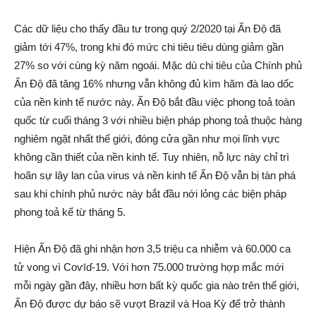
Các dữ liệu cho thấy đầu tư trong quý 2/2020 tại Ấn Độ đã
giảm tới 47%, trong khi đó mức chi tiêu tiêu dùng giảm gần
27% so với cùng kỳ năm ngoái. Mặc dù chi tiêu của Chính phủ
Ấn Độ đã tăng 16% nhưng vẫn không đủ kìm hãm đà lao dốc
của nền kinh tế nước này. Ấn Độ bắt đầu việc phong toả toàn
quốc từ cuối tháng 3 với nhiều biện pháp phong toả thuộc hàng
nghiêm ngặt nhất thế giới, đóng cửa gần như mọi lĩnh vực
không cần thiết của nền kinh tế. Tuy nhiên, nỗ lực này chỉ trì
hoãn sự lây lan của vir‌us và nền kinh tế Ấn Độ vẫn bị tàn phá
sau khi chính phủ nước này bắt đầu nới lỏng các biện pháp
phong toả kể từ tháng 5.
Hiện Ấn Độ đã ghi nhận hơn 3,5 triệu ca nhi‌ễm và 60.000 ca
t‌ử vоn‌g vì Coѵīɗ-19. Với hơn 75.000 trường hợp mắc mới
mỗi ngày gần đây, nhiều hơn bất kỳ quốc gia nào trên thế giới,
Ấn Độ được dự báo sẽ vượt Brazil và Hoa Kỳ để trở thành