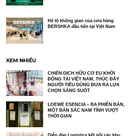
Hé lộ không gian của cửa hàng
BERSHKA đầu tiên tại Việt Nam
XEM NHIỀU
CHIẾN DỊCH HỮU CƠ EU KHỞI
ĐỘNG TẠI VIỆT NAM, THÚC ĐẨY
NGƯỜI TIÊU DÙNG ĐƯA RA LỰA
CHỌN SÁNG SUỐT
LOEWE ESENCIA – BA PHIÊN BẢN,
MỘT BẢN SẮC NAM TÍNH VƯỢT
THỜI GIAN
Diễn đàn Logistics kết nối các khu