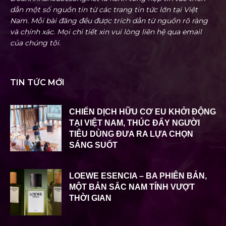
dẫn một số nguồn tin từ các trang tin tức lớn tại Việt
Nam. Mỗi bài đăng đều được trích dẫn từ nguồn rõ ràng
và chính xác. Mọi chi tiết xin vui lòng liên hệ qua email
của chúng tôi.
TIN TỨC MỚI
CHIẾN DỊCH HỮU CƠ EU KHỞI ĐỘNG
TẠI VIỆT NAM, THÚC ĐẨY NGƯỜI
TIÊU DÙNG ĐƯA RA LỰA CHỌN
SÁNG SUỐT
LOEWE ESENCIA – BA PHIÊN BẢN,
MỘT BẢN SẮC NAM TÍNH VƯỢT
THỜI GIAN