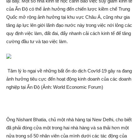
lại đây. Một số nhà kinh tế học cảnh báo việc suy giảm kinh tế
của Ấn Độ có thể ảnh hưởng đến chiến lược kiềm chế Trung
Quốc mở rộng ảnh hưởng tại khu vực Châu Á, cũng như gia
tăng áp lực lên giới lãnh đạo nước này trong việc nới lỏng các
quy định việc làm, đất đai, đẩy nhanh cải cách kinh tế để tăng
cường đầu tư và tạo việc làm.
Tâm lý lo ngại về những bất ổn do dịc‌h Coѵīɗ-19 gây ra đang
ảnh hưởng tiêu cực đến hoạt động kinh doanh của các doanh
nghiệp tại Ấn Độ (Ảnh: World Economic Forum)
Ông Nishant Bhatia, chủ một nhà hàng tại New Delhi, cho biết
đã phải đóng cửa một trong hai nhà hàng và sa thải hơn một
nửa trong số 50 nhân viên của mình dưới các tác động của