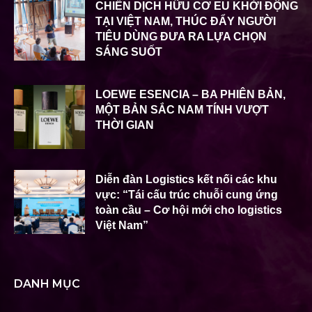
CHIẾN DỊCH HỮU CƠ EU KHỞI ĐỘNG
TẠI VIỆT NAM, THÚC ĐẨY NGƯỜI
TIÊU DÙNG ĐƯA RA LỰA CHỌN
SÁNG SUỐT
LOEWE ESENCIA – BA PHIÊN BẢN,
MỘT BẢN SẮC NAM TÍNH VƯỢT
THỜI GIAN
Diễn đàn Logistics kết nối các khu
vực: “Tái cấu trúc chuỗi cung ứng
toàn cầu – Cơ hội mới cho logistics
Việt Nam”
DANH MỤC