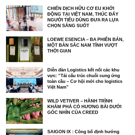
CHIẾN DỊCH HỮU CƠ EU KHỞI
ĐỘNG TẠI VIỆT NAM, THÚC ĐẨY
NGƯỜI TIÊU DÙNG ĐƯA RA LỰA
CHỌN SÁNG SUỐT
LOEWE ESENCIA – BA PHIÊN BẢN,
MỘT BẢN SẮC NAM TÍNH VƯỢT
THỜI GIAN
Diễn đàn Logistics kết nối các khu
vực: “Tái cấu trúc chuỗi cung ứng
toàn cầu – Cơ hội mới cho logistics
Việt Nam”
WILD VETIVER – HÀNH TRÌNH
KHÁM PHÁ CỎ HƯƠNG BÀI DƯỚI
GÓC NHÌN CỦA CREED
SAIGON IX : Công bố định hướng