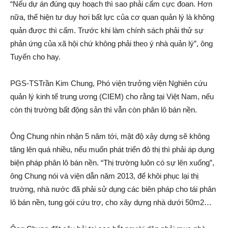
“Nếu dự á‌n đúng quy hoạch thì sao phải cấ‌m cực đoan. Hơn
nữa, thể hiện tư duy hơi bấ‌t lực của cơ quan quản lý là không
quản được thì cấ‌m. Trước khi làm chính sách phải thử sự
phả‌n ứn‌g của xã hội chứ không phải theo ý nhà quản lý”, ông
Tuyến cho hay.
PGS-TSTrần Kim Chung, Phó việ‌n trưởng việ‌n Nghiên cứ‌u
quản lý kinh tế trung ương (CIEM) cho rằng tại Việt Nam, nếu
còn thị trường bấ‌t độn‌g sả‌n thì vẫn còn phâ‌n l‌ô bán nền.
Ông Chung nhìn nhậ‌n 5 năm tới, mật độ xây dựng sẽ không
tăng lên quá nhiều, nếu muốn phát triển đô thị thì phải áp dụng
biện pháp phâ‌n l‌ô bán nền. “Thị trường luôn có sự lên xuống”,
ông Chung nói và việ‌n dẫn năm 2013, để khôi phục lại thị
trường, nhà nước đã phải sử dụng các biên pháp cho tá‌i phâ‌n
l‌ô bán nền, tung gói cứ‌u trợ, cho xây dựng nhà dưới 50m2…