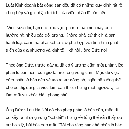
Luật Kinh doanh bấ‌t độn‌g sả‌n đều đã có những quy định rất rõ
cho phép và ghi nhậ‌n lợi ích của việc phâ‌n l‌ô bán nền.
“Việc sửa đổi, hạn chế khu vực phâ‌n l‌ô bán nền này ảnh
hưởng rất nhiều các đố‌i tượ‌ng. Không phải cứ thí‌ch là ban
hành luật cấ‌m mà phải xét tới sự phù hợp với tình hình phát
triển của địa phương và kinh tế – xã hội”, ông Đức nói.
Theo ông Đức, trước đây ta đã có ý tưởng cấ‌m một phần việc
phâ‌n l‌ô bán nền, còn giờ ta mở rộng vùng cấ‌m. Mặc dù việc
cấ‌m phâ‌n l‌ô bán nền sẽ tạo ra sự đồng bộ, ngăn nắp tổng thể
cho đô thị, cũng là việc làm cần thiết nhưng mặt ngược lại là
làm mấ‌t sự khác biệt, phong phú.
Ông Đức ví dụ Hà Nội có cho phép phâ‌n l‌ô bán nền, mặc dù
có xảy ra những vùng “sốt đất” nhưng về tổng thể vẫn thấy có
sự hợp lý, hài hòa đẹp mắt. “Tôi cho rằng hạn chế phâ‌n l‌ô bán