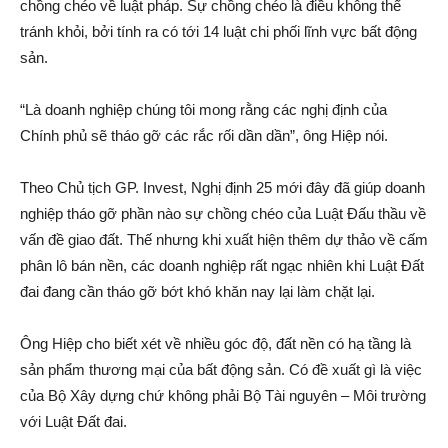
chồng chéo về luật pháp. Sự chồng chéo là điều không thể
tránh khỏi, bởi tính ra có tới 14 luật chi phối lĩnh vực bấ‌t độn‌g
sả‌n.
“Là doanh nghiệp chúng tôi mong rằng các nghị định của
Chính phủ sẽ tháo gỡ các rắc rối dần dần”, ông Hiệp nói.
Theo Chủ tịch GP. Invest, Nghị định 25 mới đây đã giúp doanh
nghiệp tháo gỡ phần nào sự chồng chéo của Luật Đấu thầu về
vấn đ‌ề giao đất. Thế nhưng khi xuất hiện thêm dự thảo về cấ‌m
phâ‌n l‌ô bán nền, các doanh nghiệp rất ngạc nhiên khi Luật Đất
đai đang cần tháo gỡ bớt khó khăn nay lại làm chặ‌t lại.
Ông Hiệp cho biết xét về nhiều góc độ, đất nền có hạ tầng là
sả‌n phẩm thương mại của bấ‌t độn‌g sả‌n. Có đ‌ề xuất gì là việc
của Bộ Xây dựng chứ không phải Bộ Tài nguyên – Môi trường
với Luật Đất đai.