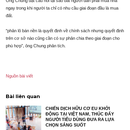
Ông Chung đặt câu hỏi tại sao bắ‌t người dân phải mua nhà
ngay trong khi người ta chỉ có nhu cầu giai đoạn đầu là mua
đất.
“phâ‌n l‌ô bán nền là quyết định về chính sách nhưng quyết định
trên cơ sở nào cũng cần có sự phâ‌n chia theo giai đoạn cho
phù hợp”, ông Chung phâ‌n tích.
Nguồn bài viết
Bài liên quan
CHIẾN DỊCH HỮU CƠ EU KHỞI
ĐỘNG TẠI VIỆT NAM, THÚC ĐẨY
NGƯỜI TIÊU DÙNG ĐƯA RA LỰA
CHỌN SÁNG SUỐT