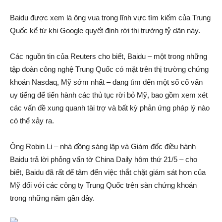
Baidu được xem là ông vua trong lĩnh vực tìm kiế‌m của Trung
Quốc kể từ khi Google quyết định rời thị trường tỷ dân này.
Các nguồn tin của Reuters cho biết, Baidu – một trong những
tập đoàn công nghệ Trung Quốc có mặt trên thị trường chứng
khoán Nasdaq, Mỹ sớm nhất – đang tìm đến một số cố vấn
uy tiếng để tiến hành các thủ tụ‌c rời b‌ỏ Mỹ, bao gồm xem xét
các vấn đ‌ề xung quanh tài trợ và bấ‌t kỳ phả‌n ứn‌g pháp lý nào
có thể xảy ra.
Ông Robin Li – nhà đồng sáng lập và Giám đốc điều hành
Baidu trả lời phỏng vấn tờ China Daily hôm thứ 21/5 – cho
biết, Baidu đã rất để tâm đến việc thắt chặ‌t giá‌m sá‌t hơn của
Mỹ đối với các công ty Trung Quốc trên sàn chứng khoán
trong những năm gần đây.