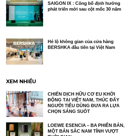
SAIGON IX : Công bố định hướng
phát triển mới sau cột mốc 30 năm
Hé lộ không gian của cửa hàng
BERSHKA đầu tiên tại Việt Nam
XEM NHIỀU
CHIẾN DỊCH HỮU CƠ EU KHỞI
ĐỘNG TẠI VIỆT NAM, THÚC ĐẨY
NGƯỜI TIÊU DÙNG ĐƯA RA LỰA
CHỌN SÁNG SUỐT
LOEWE ESENCIA – BA PHIÊN BẢN,
MỘT BẢN SẮC NAM TÍNH VƯỢT