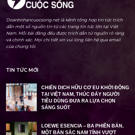
Doanhnhancuocsong.net là kênh tổng hợp tin tức trích
dẫn một số nguồn tin từ các trang tin tức lớn tại Việt
Nam. Mỗi bài đăng đều được trích dẫn từ nguồn rõ ràng
và chính xác. Mọi chi tiết xin vui lòng liên hệ qua email
của chúng tôi.
TIN TỨC MỚI
CHIẾN DỊCH HỮU CƠ EU KHỞI ĐỘNG
TẠI VIỆT NAM, THÚC ĐẨY NGƯỜI
TIÊU DÙNG ĐƯA RA LỰA CHỌN
SÁNG SUỐT
LOEWE ESENCIA – BA PHIÊN BẢN,
MỘT BẢN SẮC NAM TÍNH VƯỢT