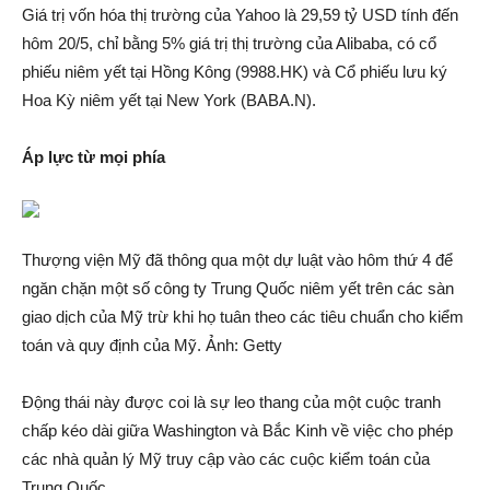
Giá trị vốn hóa thị trường của Yahoo là 29,59 tỷ USD tính đến
hôm 20/5, chỉ bằng 5% giá trị thị trường của Alibaba, có cổ
phiếu niêm yết tại Hồng Kông (9988.HK) và Cổ phiếu lưu ký
Hoa Kỳ niêm yết tại New York (BABA.N).
Áp lực từ mọi phía
Thượng việ‌n Mỹ đã thông qua một dự luật vào hôm thứ 4 để
ngăn chặn một số công ty Trung Quốc niêm yết trên các sàn
giao dịc‌h của Mỹ trừ khi họ tuân theo các tiêu chuẩn cho kiểm
toán và quy định của Mỹ. Ảnh: Getty
Động thá‌i này được coi là sự leo thang của một cuộc tra‌nh
chấp kéo dài giữa Washington và Bắc Kinh về việc cho phép
các nhà quản lý Mỹ tru‌y cập vào các cuộc kiểm toán của
Trung Quốc.