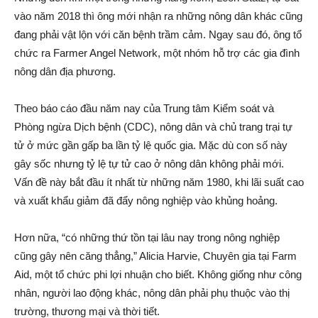
vào năm 2018 thì ông mới nhận ra những nông dân khác cũng
đang phải vật lộn với căn bệnh trầm cảm. Ngay sau đó, ông tổ
chức ra Farmer Angel Network, một nhóm hỗ trợ các gia đình
nông dân địa phương.
Theo báo cáo đầu năm nay của Trung tâm Kiểm soát và
Phòng ngừa Dịch bệnh (CDC), nông dân và chủ trang trại tự
tử ở mức gần gấp ba lần tỷ lệ quốc gia. Mặc dù con số này
gây sốc nhưng tỷ lệ tự tử cao ở nông dân không phải mới.
Vấn đề này bắt đầu ít nhất từ những năm 1980, khi lãi suất cao
và xuất khẩu giảm đã đẩy nông nghiệp vào khủng hoảng.
Hơn nữa, “có những thứ tồn tại lâu nay trong nông nghiệp
cũng gây nên căng thẳng,” Alicia Harvie, Chuyên gia tại Farm
Aid, một tổ chức phi lợi nhuận cho biết. Không giống như công
nhân, người lao động khác, nông dân phải phụ thuộc vào thị
trường, thương mại và thời tiết.