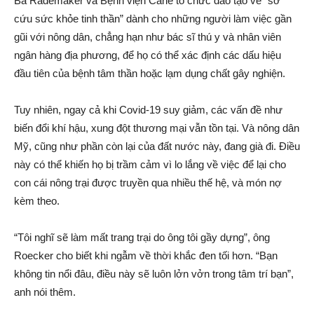
Bà Rademaker và Bệnh viện Carle tổ chức đào tạo về “sơ
cứu sức khỏe tinh thần” dành cho những người làm việc gần
gũi với nông dân, chẳng hạn như bác sĩ thú y và nhân viên
ngân hàng địa phương, để họ có thể xác định các dấu hiệu
đầu tiên của bệnh tâm thần hoặc lạm dụng chất gây nghiện.
Tuy nhiên, ngay cả khi Covid-19 suy giảm, các vấn đề như
biến đổi khí hậu, xung đột thương mại vẫn tồn tại. Và nông dân
Mỹ, cũng như phần còn lại của đất nước này, đang già đi. Điều
này có thể khiến họ bị trầm cảm vì lo lắng về việc để lại cho
con cái nông trại được truyền qua nhiều thế hệ, và món nợ
kèm theo.
“Tôi nghĩ sẽ làm mất trang trại do ông tôi gầy dựng”, ông
Roecker cho biết khi ngẫm về thời khắc đen tối hơn. “Bạn
không tin nổi đâu, điều này sẽ luôn lởn vởn trong tâm trí bạn”,
anh nói thêm.