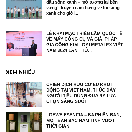
đầu sống xanh – mở tương lai bền
vững” truyền cảm hứng về lối sống
xanh cho giới...
LỄ KHAI MẠC TRIỂN LÃM QUỐC TẾ
VỀ MÁY CÔNG CỤ VÀ GIẢI PHÁP
GIA CÔNG KIM LOẠI METALEX VIỆT
NAM 2024 LẦN THỨ...
XEM NHIỀU
CHIẾN DỊCH HỮU CƠ EU KHỞI
ĐỘNG TẠI VIỆT NAM, THÚC ĐẨY
NGƯỜI TIÊU DÙNG ĐƯA RA LỰA
CHỌN SÁNG SUỐT
LOEWE ESENCIA – BA PHIÊN BẢN,
MỘT BẢN SẮC NAM TÍNH VƯỢT
THỜI GIAN