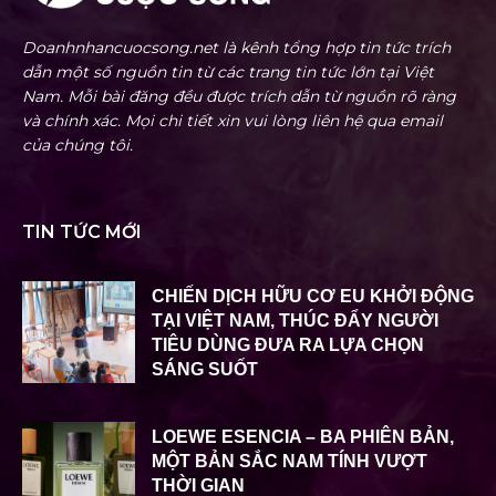
Doanhnhancuocsong.net là kênh tổng hợp tin tức trích
dẫn một số nguồn tin từ các trang tin tức lớn tại Việt
Nam. Mỗi bài đăng đều được trích dẫn từ nguồn rõ ràng
và chính xác. Mọi chi tiết xin vui lòng liên hệ qua email
của chúng tôi.
TIN TỨC MỚI
CHIẾN DỊCH HỮU CƠ EU KHỞI ĐỘNG
TẠI VIỆT NAM, THÚC ĐẨY NGƯỜI
TIÊU DÙNG ĐƯA RA LỰA CHỌN
SÁNG SUỐT
LOEWE ESENCIA – BA PHIÊN BẢN,
MỘT BẢN SẮC NAM TÍNH VƯỢT
THỜI GIAN