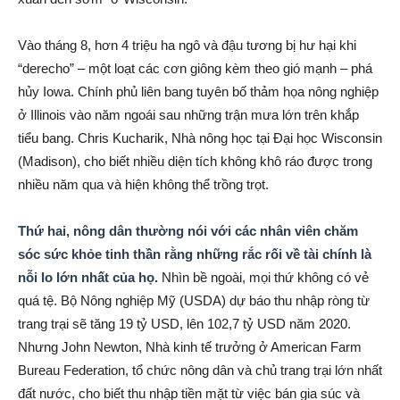
Vào tháng 8, hơn 4 triệu ha ngô và đậu tương bị hư hại khi
“derecho” – một loạt các cơn giông kèm theo gió mạnh – phá
hủy Iowa. Chính phủ liên bang tuyên bố thảm họa nông nghiệp
ở Illinois vào năm ngoái sau những trận mưa lớn trên khắp
tiểu bang. Chris Kucharik, Nhà nông học tại Đại học Wisconsin
(Madison), cho biết nhiều diện tích không khô ráo được trong
nhiều năm qua và hiện không thể trồng trọt.
Thứ hai, nông dân thường nói với các nhân viên chăm
sóc sức khỏe tinh thần rằng những rắc rối về tài chính là
nỗi lo lớn nhất của họ.
Nhìn bề ngoài, mọi thứ không có vẻ
quá tệ. Bộ Nông nghiệp Mỹ (USDA) dự báo thu nhập ròng từ
trang trại sẽ tăng 19 tỷ USD, lên 102,7 tỷ USD năm 2020.
Nhưng John Newton, Nhà kinh tế trưởng ở American Farm
Bureau Federation, tổ chức nông dân và chủ trang trại lớn nhất
đất nước, cho biết thu nhập tiền mặt từ việc bán gia súc và