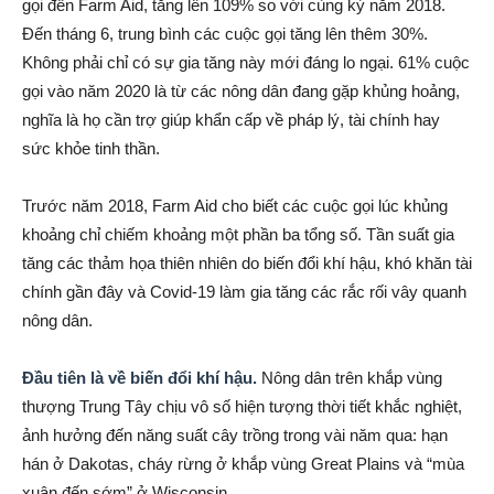
gọi đến Farm Aid, tăng lên 109% so với cùng kỳ năm 2018.
Đến tháng 6, trung bình các cuộc gọi tăng lên thêm 30%.
Không phải chỉ có sự gia tăng này mới đáng lo ngại. 61% cuộc
gọi vào năm 2020 là từ các nông dân đang gặp khủng hoảng,
nghĩa là họ cần trợ giúp khẩn cấp về pháp lý, tài chính hay
sức khỏe tinh thần.
Trước năm 2018, Farm Aid cho biết các cuộc gọi lúc khủng
khoảng chỉ chiếm khoảng một phần ba tổng số. Tần suất gia
tăng các thảm họa thiên nhiên do biến đổi khí hậu, khó khăn tài
chính gần đây và Covid-19 làm gia tăng các rắc rối vây quanh
nông dân.
Đầu tiên là về biến đổi khí hậu.
Nông dân trên khắp vùng
thượng Trung Tây chịu vô số hiện tượng thời tiết khắc nghiệt,
ảnh hưởng đến năng suất cây trồng trong vài năm qua: hạn
hán ở Dakotas, cháy rừng ở khắp vùng Great Plains và “mùa
xuân đến sớm” ở Wisconsin.