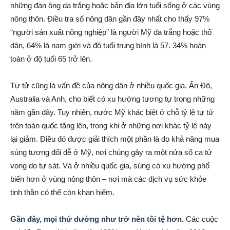
những đàn ông da trắng hoặc bản địa lớn tuổi sống ở các vùng
nông thôn. Điều tra số nông dân gần đây nhất cho thấy 97%
“người sản xuất nông nghiệp” là người Mỹ da trắng hoặc thổ
dân, 64% là nam giới và độ tuổi trung bình là 57. 34% hoàn
toàn ở độ tuổi 65 trở lên.
Tự tử cũng là vấn đề của nông dân ở nhiều quốc gia. Ấn Độ,
Australia và Anh, cho biết có xu hướng tương tự trong những
năm gần đây. Tuy nhiên, nước Mỹ khác biệt ở chỗ tỷ lệ tự tử
trên toàn quốc tăng lên, trong khi ở những nơi khác tỷ lệ này
lại giảm. Điều đó được giải thích một phần là do khả năng mua
súng tương đối dễ ở Mỹ, nơi chúng gây ra một nửa số ca tử
vong do tự sát. Và ở nhiều quốc gia, súng có xu hướng phổ
biến hơn ở vùng nông thôn – nơi mà các dịch vụ sức khỏe
tinh thần có thể còn khan hiếm.
Gần đây, mọi thứ dường như trở nên tồi tệ hơn.
Các cuộc