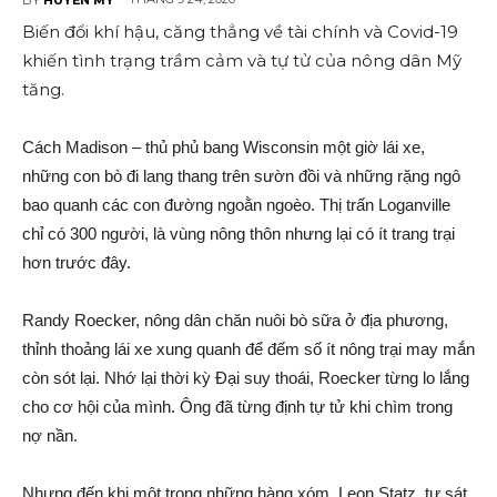
Biến đổi khí hậu, căng thẳng về tài chính và Covid-19
khiến tình trạng trầm cảm và tự tử của nông dân Mỹ
tăng.
Cách Madison – thủ phủ bang Wisconsin một giờ lái xe,
những con bò đi lang thang trên sườn đồi và những rặng ngô
bao quanh các con đường ngoằn ngoèo. Thị trấn Loganville
chỉ có 300 người, là vùng nông thôn nhưng lại có ít trang trại
hơn trước đây.
Randy Roecker, nông dân chăn nuôi bò sữa ở địa phương,
thỉnh thoảng lái xe xung quanh để đếm số ít nông trại may mắn
còn sót lại. Nhớ lại thời kỳ Đại suy thoái, Roecker từng lo lắng
cho cơ hội của mình. Ông đã từng định tự tử khi chìm trong
nợ nần.
Nhưng đến khi một trong những hàng xóm, Leon Statz, tự sát