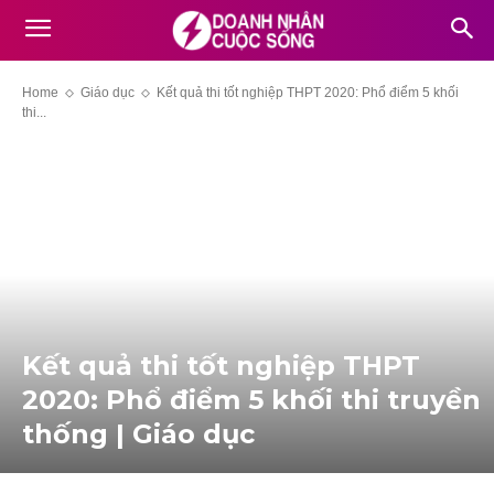
Home
Giáo dục
Kết quả thi tốt nghiệp THPT 2020: Phổ điểm 5 khối
thi...
Kết quả thi tốt nghiệp THPT
2020: Phổ điểm 5 khối thi truyền
thống | Giáo dục