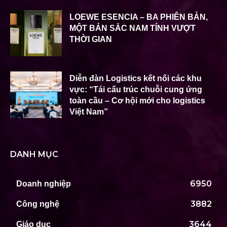
LOEWE ESENCIA – BA PHIÊN BẢN,
MỘT BẢN SẮC NAM TÍNH VƯỢT
THỜI GIAN
Diễn đàn Logistics kết nối các khu
vực: “Tái cấu trúc chuỗi cung ứng
toàn cầu – Cơ hội mới cho logistics
Việt Nam”
DANH MỤC
6950
Doanh nghiệp
3882
Công nghệ
3644
Giáo dục