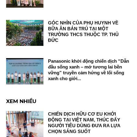
GÓC NHÌN CỦA PHỤ HUYNH VỀ
BỮA ĂN BÁN TRÚ TẠI MỘT
TRƯỜNG THCS THUỘC TP. THỦ
ĐỨC
Panasonic khởi động chiến dịch “Dẫn
đầu sống xanh – mở tương lai bền
vững” truyền cảm hứng về lối sống
xanh cho giới...
XEM NHIỀU
CHIẾN DỊCH HỮU CƠ EU KHỞI
ĐỘNG TẠI VIỆT NAM, THÚC ĐẨY
NGƯỜI TIÊU DÙNG ĐƯA RA LỰA
CHỌN SÁNG SUỐT