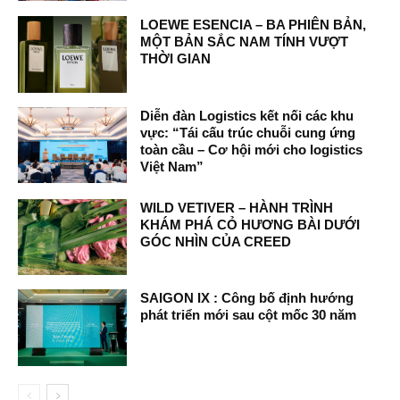
LOEWE ESENCIA – BA PHIÊN BẢN,
MỘT BẢN SẮC NAM TÍNH VƯỢT
THỜI GIAN
Diễn đàn Logistics kết nối các khu
vực: “Tái cấu trúc chuỗi cung ứng
toàn cầu – Cơ hội mới cho logistics
Việt Nam”
WILD VETIVER – HÀNH TRÌNH
KHÁM PHÁ CỎ HƯƠNG BÀI DƯỚI
GÓC NHÌN CỦA CREED
SAIGON IX : Công bố định hướng
phát triển mới sau cột mốc 30 năm