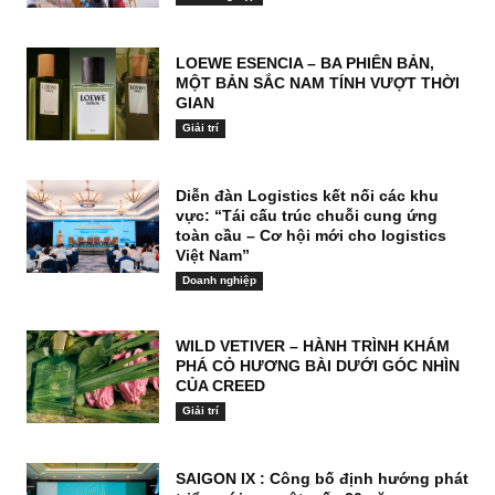
LOEWE ESENCIA – BA PHIÊN BẢN,
MỘT BẢN SẮC NAM TÍNH VƯỢT THỜI
GIAN
Giải trí
Diễn đàn Logistics kết nối các khu
vực: “Tái cấu trúc chuỗi cung ứng
toàn cầu – Cơ hội mới cho logistics
Việt Nam”
Doanh nghiệp
WILD VETIVER – HÀNH TRÌNH KHÁM
PHÁ CỎ HƯƠNG BÀI DƯỚI GÓC NHÌN
CỦA CREED
Giải trí
SAIGON IX : Công bố định hướng phát