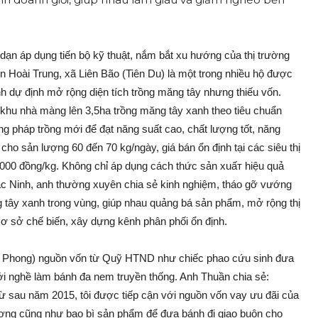
n áp dụng tiến bộ kỹ thuật, nắm bắt xu hướng của thị trường
 Hoài Trung, xã Liên Bão (Tiên Du) là một trong nhiều hộ được
dự định mở rộng diện tích trồng măng tây nhưng thiếu vốn.
hu nhà màng lên 3,5ha trồng măng tây xanh theo tiêu chuẩn
 pháp trồng mới để đạt năng suất cao, chất lượng tốt, năng
 cho sản lượng 60 đến 70 kg/ngày, giá bán ổn định tại các siêu thị
000 đồng/kg. Không chỉ áp dụng cách thức sản xuấ‌т hiệu quả
Bắc Ninh, anh thường xuyên chia sẻ kinh nghiệm, tháo gỡ vướng
ng tây xanh trong vùng, giúp nhau quảng bá sản phẩm, mở rộng thị
cơ sở chế biến, xây dựng kênh phân phối ổn định.
n Phong) nguồn vốn từ Quỹ HTND như chiếc phao cứu sinh đưa
ới nghề làm bánh đa nem truyền thống. Anh Thuần chia sẻ:
Từ sau năm 2015, tôi được tiếp cận với nguồn vốn vay ưu đãi của
lượng cũng như bao bì sản phẩm để đưa bánh đi giao buôn cho