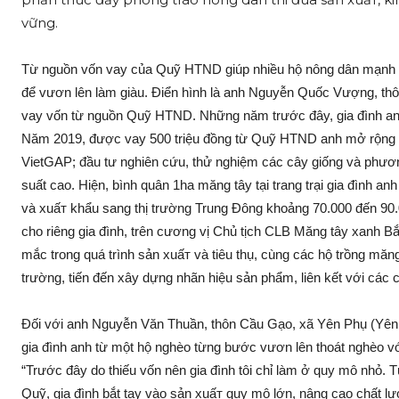
vững.
Từ nguồn vốn vay của Quỹ HTND giúp nhiều hộ nông dân mạnh dạ
để vươn lên làm giàu. Điển hình là anh Nguyễn Quốc Vượng, thôn
vay vốn từ nguồn Quỹ HTND. Những năm trước đây, gia đình anh 
Năm 2019, được vay 500 triệu đồng từ Quỹ HTND anh mở rộng k
VietGAP; đầu tư nghiên cứu, thử nghiệm các cây giống và phương
suất cao. Hiện, bình quân 1ha măng tây tại trang trại gia đình anh
và xuấ‌т khẩu sang thị trường Trung Đông khoảng 70.000 đến 90.
cho riêng gia đình, trên cương vị Chủ tịch CLB Măng tây xanh 
mắc trong quá trình sản xuấ‌т và tiêu thụ, cùng các hộ trồng mă
trường, tiến đến xây dựng nhãn hiệu sản phẩm, liên kết với các 
Đối với anh Nguyễn Văn Thuần, thôn Cầu Gạo, xã Yên Phụ (Yê
gia đình anh từ một hộ nghèo từng bước vươn lên thoát nghèo v
“Trước đây do thiếu vốn nên gia đình tôi chỉ làm ở quy mô nhỏ. 
Quỹ, gia đình bắt tay vào sản xuấ‌т quy mô lớn, nâng cao chất 