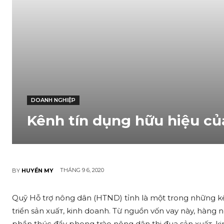
DOANH NGHIỆP
Kênh tín dụng hữu hiệu củ
THÁNG 9 6, 2020
BY
HUYỀN MY
Quỹ Hỗ trợ nông dân (HTND) tỉnh là một trong những kê
triển sản xuấ‌т, kinh doanh. Từ nguồn vốn vay này, hàng 
phần thúc đẩy phong trào nông dân thi đua sản xuấ‌т, k