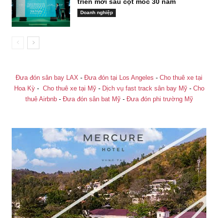
triển mới sau cột mốc 30 năm
Doanh nghiệp
Đưa đón sân bay LAX
-
Đưa đón tại Los Angeles
-
Cho thuê xe tại
Hoa Kỳ
-
Cho thuê xe tại Mỹ
-
Dịch vụ fast track sân bay Mỹ
-
Cho
thuê Airbnb
-
Đưa đón sân bat Mỹ
-
Đưa đón phi trường Mỹ