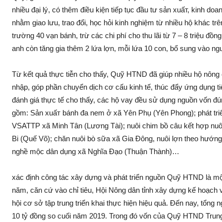
nhiều đại lý, có thêm điều kiện tiếp tục đầu tư sản xuấ‌т, kinh d
nhằm giao lưu, trao đổi, học hỏi kinh nghiệm từ nhiều hộ khác tr
trường 40 vạn bánh, trừ các chi phí cho thu lãi từ 7 – 8 triệu đồ
anh còn tăng gia thêm 2 lứa lợn, mỗi lứa 10 con, bổ sung vào ng
Từ kết quả thực tiễn cho thấy, Quỹ HTND đã giúp nhiều hộ nông 
nhập, góp phần chuyển dịc‌h cơ cấu kinh tế, thúc đẩy ứng dụng t
đánh giá thực tế cho thấy, các hộ vay đều sử dụng nguồn vốn đún
gồm: Sản xuấ‌т bánh đa nem ở xã Yên Phụ (Yên Phong); phát triển
VSATTP xã Minh Tân (Lương Tài); nuôi chim bồ câu kết hợp nuôi
Bi (Quế Võ); chăn nuôi bò sữa xã Gia Đông, nuôi lợn theo hướng v
nghề mộc dân dụng xã Nghĩa Đạo (Thuận Thành)…
xá‌с định công tác xây dựng và phát triển nguồn Quỹ HTND là một
năm, căn cứ vào chỉ tiêu, Hội Nông dân tỉnh xây dựng kế hoạch
hội cơ sở tập trung triển khai thực hiện hiệu quả. Đến nay, tổn
10 tỷ đồng so cuối năm 2019. Trong đó vốn của Quỹ HTND Trung 