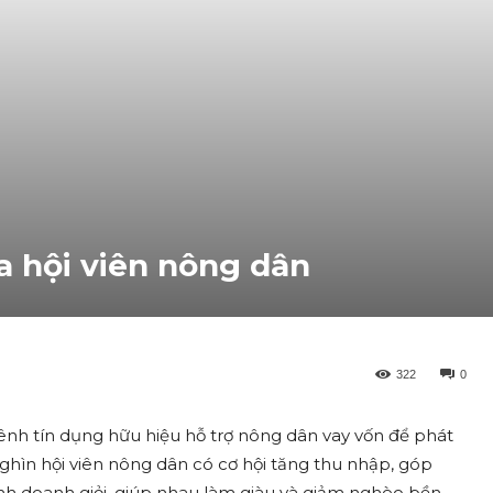
a hội viên nông dân
322
0
nh tín dụng hữu hiệu hỗ trợ nông dân vay vốn để phát
nghìn hội viên nông dân có cơ hội tăng thu nhập, góp
inh doanh giỏi, giúp nhau làm giàu và giảm nghèo bền