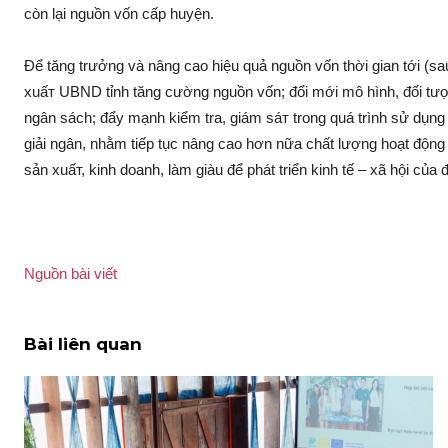
còn lại nguồn vốn cấp huyện.
Để tăng trưởng và nâng cao hiệu quả nguồn vốn thời gian tới (sau
xuấ‌т UBND tỉnh tăng cường nguồn vốn; đổi mới mô hình, đố‌i tư
ngân sách; đẩy mạnh kiểm tra, giám sá‌т trong quá trình sử dụn
giải ngân, nhằm tiếp tục nâng cao hơn nữa chất lượng hoạt động 
sản xuấ‌т, kinh doanh, làm giàu để phát triển kinh tế – xã hội của
Nguồn bài viết
Bài liên quan