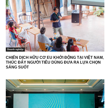
Doanh nghiệp
CHIẾN DỊCH HỮU CƠ EU KHỞI ĐỘNG TẠI VIỆT NAM,
THÚC ĐẨY NGƯỜI TIÊU DÙNG ĐƯA RA LỰA CHỌN
SÁNG SUỐT