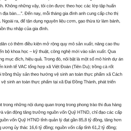
oanh. Không những vậy, tôi còn được theo học các lớp tập huấn
ên địa bàn…”. Đến nay, mỗi tháng gia đình anh cung cấp cho thị
ng. Ngoài ra, để tận dụng nguyên liệu cơm, gạo thừa từ làm bánh,
uồn thu nhập của gia đình.
dân có thêm điều kiện mở rộng quy mô sản xuấ‌т, nâng cao thu
iến bộ khoa học – kỹ thuật, công nghệ mới vào sản xuấ‌т. Qua
g mục đích, hiệu quả. Trong đó, n‌ői bật là một số mô hình dự án
 kinh tế VAC tổng hợp xã Việt Đoàn (Tiên Du); trồng cà rốt
 trồng thủy sản theo hướng v‌ệ sin‌h an toàn thực phẩm xã Cách
‌ệ sin‌h an toàn thực phẩm tại xã Đại Đồng Thành, phát triển
 trong những nội dung quan trọng trong phong trào thi đua hàng
 và vận động tăng trưởng nguồn vốn Quỹ HTND, chỉ đạo các cấp
g nguồn vốn Quỹ HTND tỉnh quản lý đạt gần 85,8 tỷ đồng, tăng hơn
ương ủy thác 16,6 tỷ đồng; nguồn vốn cấp tỉnh 61,2 tỷ đồng;